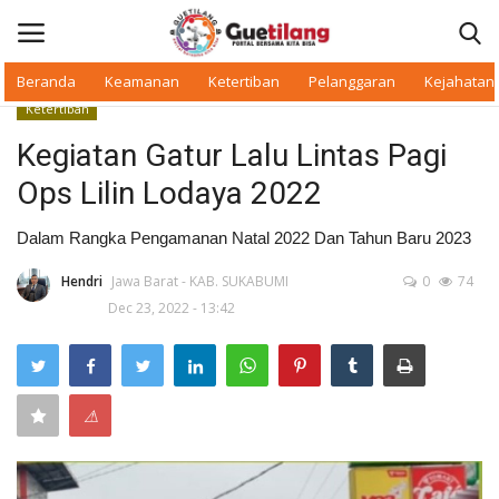
Beranda
Keamanan
Ketertiban
Pelanggaran
Kejahatan
Ketertiban
Masuk
Daftar
Kegiatan Gatur Lalu Lintas Pagi
Ops Lilin Lodaya 2022
Beranda
Dalam Rangka Pengamanan Natal 2022 Dan Tahun Baru 2023
Daerah
Hendri
Jawa Barat - KAB. SUKABUMI
0
74
Dec 23, 2022 - 13:42
Makan Bergizi
Warkop Digital
⚠
Pelanggaran
Ketertiban