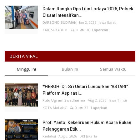
Dalam Rangka Ops Lilin Lodaya 2025, Polsek
Cisaat Intensifkan...
DARSONO BUDIMAN
Jan 2, 2026
Jawa Barat
KAB. SUKABUMI
0
58
Laporkan
BERITA VIRAL
Minggu Ini
Bulan Ini
Semua Waktu
*HEBOH! Dr. Sri Untari Luncurkan "ASTARI"
Platform Aspirasi...
Putu Ugram Swadharma
Aug 2, 2026
Jawa Timur
KOTA MALANG
0
37
Laporkan
Prof. Yanto: Kekeliruan Hukum Acara Bukan
Pelanggaran Etik...
Redaksi
Aug 3, 2026
DKI Jakarta