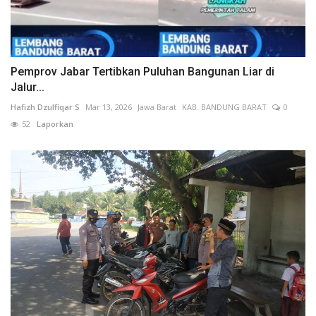
Pemprov Jabar Tertibkan Puluhan Bangunan Liar di
Jalur...
Hafizh Dzulfiqar S
Mar 13, 2026
Jawa Barat
KAB. BANDUNG BARAT
0
52
Laporkan