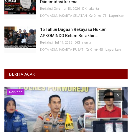
Diintimidasi karena...
Redaksi One
Jul 18, 2026
DKI Jakarta
KOTA ADM. JAKARTA SELATAN
0
71
Laporkan
15 Tahun Dugaan Rekayasa Hukum
APKOMINDO Belum Berakhir:...
Redaksi
Jul 17, 2026
DKI Jakarta
KOTA ADM. JAKARTA PUSAT
0
45
Laporkan
BERITA ACAK
Kecelakaan