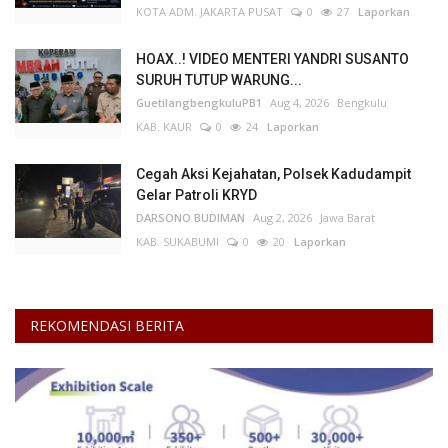
KOTA ADM. JAKARTA PUSAT
0
27
Laporkan
HOAX..! VIDEO MENTERI YANDRI SUSANTO
SURUH TUTUP WARUNG...
GuetilangbengkuluPB1
Aug 4, 2026
Bengkulu
KAB. KAUR
0
24
Laporkan
Cegah Aksi Kejahatan, Polsek Kadudampit
Gelar Patroli KRYD
DARSONO BUDIMAN
Aug 2, 2026
Jawa Barat
KAB. SUKABUMI
0
20
Laporkan
REKOMENDASI BERITA