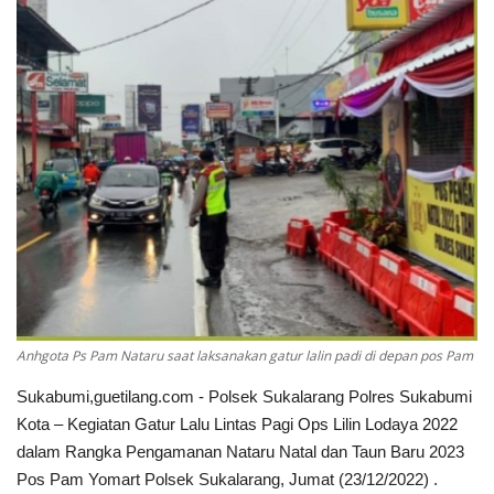
Keamanan
Kejahatan
Cybers Event
UMKM & Ekonomi Kreatif
Pekerja Migran Indonesia
Ekonomi
Anhgota Ps Pam Nataru saat laksanakan gatur lalin padi di depan pos Pam
Pendidikan
Sukabumi,guetilang.com - Polsek Sukalarang Polres Sukabumi
Kota – Kegiatan Gatur Lalu Lintas Pagi Ops Lilin Lodaya 2022
Informasi Journalism
dalam Rangka Pengamanan Nataru Natal dan Taun Baru 2023
Pos Pam Yomart Polsek Sukalarang, Jumat (23/12/2022) .
Olahraga