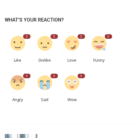
WHAT'S YOUR REACTION?
0
0
0
0
Like
Dislike
Love
Funny
0
0
0
Angry
Sad
Wow