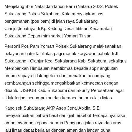
Menjelang libur Natal dan tahun Baru (Nataru) 2022, Polsek
Kesehatan
Sukalarang Polres Sukabumi Kota menyiapkan pos
pengamanan (pos pam) di jalan raya Sukalarang
Layanan Publik
Cianjur,tepatnya di Kp.Kedung Desa Tititsan Kecamatan
Sukalarang Depan minimarket Yomart Titisan.
Perempuan/Anak
Personil Pos Pam Yomart Polsek Sukalarang melaksanakan
pelayanan gatur lalulintas pagi masuk karyawan pabrik di Jl
Sukalarang - Cianjur Kec. Sukalarang Kab. Sukabumi,sekaligus
Memberikan Himbauan Kamtibmas kepada sopir angkutan
umum supaya tidak ngetem dan menaikan penumpang
sembarangan sehingga mengakibatkan kemacetan dengan
dibantu DISHUB Kab. Sukabumi dan Skurity Perusahaan agar
tidak terjadi penumpukan dan kemacetan arus lalu lintas.
Kapolsek Sukalarang AKP Asep Jenal Abidin, S.E
menyampaikan bahwa hasil dari giat tersebut Tercapainya rasa
aman, nyaman kepada semua Pengguna jalan raya dan arus
lalu lintas dapat berjalan dengan aman dan lancar, guna