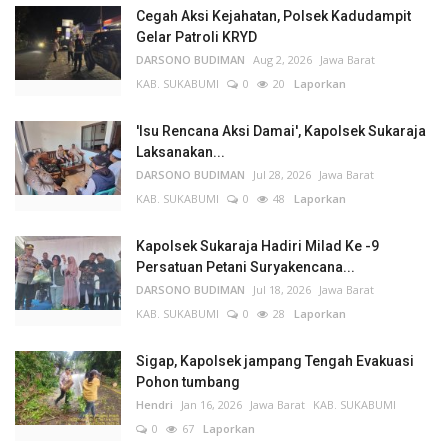
Cegah Aksi Kejahatan, Polsek Kadudampit
Gelar Patroli KRYD
DARSONO BUDIMAN
Aug 2, 2026
Jawa Barat
KAB. SUKABUMI
0
20
Laporkan
'Isu Rencana Aksi Damai', Kapolsek Sukaraja
Laksanakan...
DARSONO BUDIMAN
Jul 28, 2026
Jawa Barat
KAB. SUKABUMI
0
48
Laporkan
Kapolsek Sukaraja Hadiri Milad Ke -9
Persatuan Petani Suryakencana...
DARSONO BUDIMAN
Jul 18, 2026
Jawa Barat
KAB. SUKABUMI
0
28
Laporkan
Sigap, Kapolsek jampang Tengah Evakuasi
Pohon tumbang
Hendri
Jan 16, 2026
Jawa Barat
KAB. SUKABUMI
0
67
Laporkan