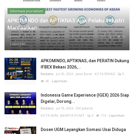
Informasi Journalism
APKOMINDO dan APTIKNAS Ajak Pelaku Industri
Manfaatkan...
Redaksi
Jul 21, 2026
DKI Jakarta
KOTA ADM. JAKARTA PUSAT
0
40
Laporkan
APKOMINDO, APTIKNAS, dan PERATIN Dukung
IFBEX Bekasi 2026,...
Redaksi
Jul 20, 2026
Jawa Barat
KOTA BEKASI
0
40
Laporkan
Indonesia Game Experience (IGEX) 2026 Siap
Digelar, Dorong...
Redaksi
Jul 19, 2026
DKI Jakarta
KOTA ADM. JAKARTA PUSAT
0
116
Laporkan
Dosen UGM Layangkan Somasi Usai Diduga