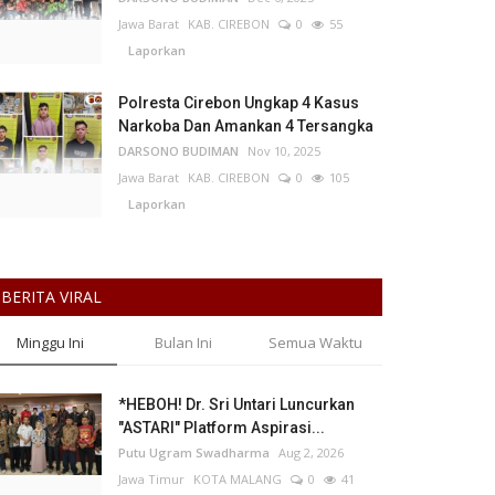
Jawa Barat
KAB. CIREBON
0
55
Laporkan
Polresta Cirebon Ungkap 4 Kasus
Narkoba Dan Amankan 4 Tersangka
DARSONO BUDIMAN
Nov 10, 2025
Jawa Barat
KAB. CIREBON
0
105
Laporkan
BERITA VIRAL
Minggu Ini
Bulan Ini
Semua Waktu
*HEBOH! Dr. Sri Untari Luncurkan
"ASTARI" Platform Aspirasi...
Putu Ugram Swadharma
Aug 2, 2026
Jawa Timur
KOTA MALANG
0
41