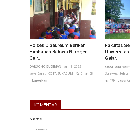
mengalami peningkatan jumlah...
Polsek Cibeureum Berikan
Fakultas Se
Himbauan Bahaya Nitrogen
Universita
Cair...
Gelar...
DARSONO BUDIMAN
Jan 19, 2023
cepu_supriyant
Jawa Barat
KOTA SUKABUMI
0
68
Sulawesi Selata
Laporkan
179
Lapork
KOMENTAR
Name