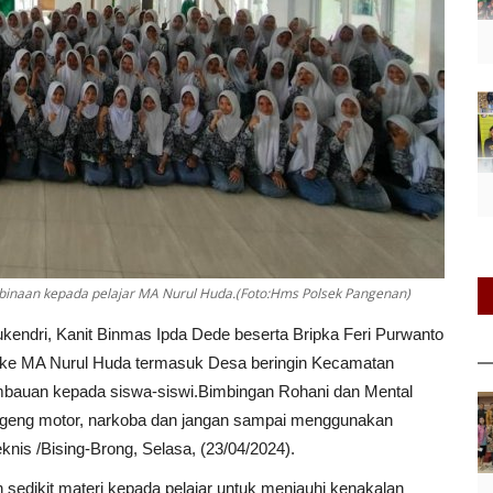
binaan kepada pelajar MA Nurul Huda.(Foto:Hms Polsek Pangenan)
kendri, Kanit Binmas Ipda Dede beserta Bripka Feri Purwanto
 ke MA Nurul Huda termasuk Desa beringin Kecamatan
bauan kepada siswa-siswi.Bimbingan Rohani dan Mental
ran, geng motor, narkoba dan jangan sampai menggunakan
eknis /Bising-Brong, Selasa, (23/04/2024).
sedikit materi kepada pelajar untuk menjauhi kenakalan