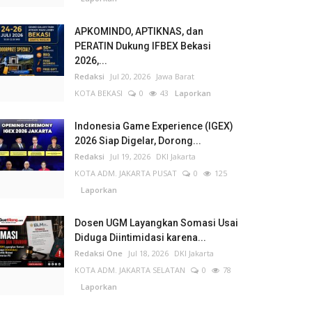
APKOMINDO, APTIKNAS, dan
PERATIN Dukung IFBEX Bekasi
2026,...
Redaksi
Jul 20, 2026
Jawa Barat
KOTA BEKASI
0
43
Laporkan
Indonesia Game Experience (IGEX)
2026 Siap Digelar, Dorong...
Redaksi
Jul 19, 2026
DKI Jakarta
KOTA ADM. JAKARTA PUSAT
0
125
Laporkan
Dosen UGM Layangkan Somasi Usai
Diduga Diintimidasi karena...
Redaksi One
Jul 18, 2026
DKI Jakarta
KOTA ADM. JAKARTA SELATAN
0
78
Laporkan