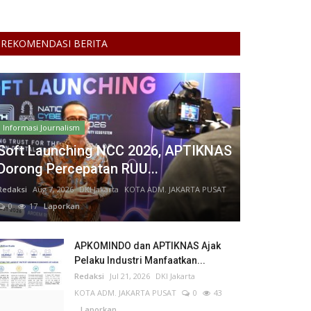
REKOMENDASI BERITA
Informasi Journalism
Soft Launching NCC 2026, APTIKNAS
Dorong Percepatan RUU...
Redaksi
Aug 7, 2026
DKI Jakarta
KOTA ADM. JAKARTA PUSAT
0
17
Laporkan
APKOMINDO dan APTIKNAS Ajak
Pelaku Industri Manfaatkan...
Redaksi
Jul 21, 2026
DKI Jakarta
KOTA ADM. JAKARTA PUSAT
0
43
Laporkan