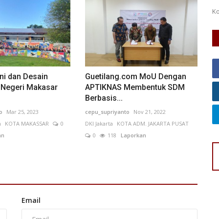
Kolaborasi Kementerian UMKM dan UNS melalui WIBAWA
Grow Day 2026 mendorong lahirnya...
ni dan Desain
Guetilang.com MoU Dengan
s Negeri Makasar
APTIKNAS Membentuk SDM
Berbasis...
o
Mar 25, 2023
cepu_supriyanto
Nov 21, 2022
n
KOTA MAKASSAR
0
DKI Jakarta
KOTA ADM. JAKARTA PUSAT
an
0
118
Laporkan
Email