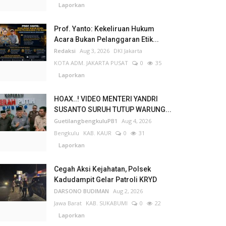
Laporkan
Prof. Yanto: Kekeliruan Hukum
Acara Bukan Pelanggaran Etik...
Redaksi
Aug 3, 2026
DKI Jakarta
KOTA ADM. JAKARTA PUSAT
0
35
Laporkan
HOAX..! VIDEO MENTERI YANDRI
SUSANTO SURUH TUTUP WARUNG...
GuetilangbengkuluPB1
Aug 4, 2026
Bengkulu
KAB. KAUR
0
31
Laporkan
Cegah Aksi Kejahatan, Polsek
Kadudampit Gelar Patroli KRYD
DARSONO BUDIMAN
Aug 2, 2026
Jawa Barat
KAB. SUKABUMI
0
22
Laporkan