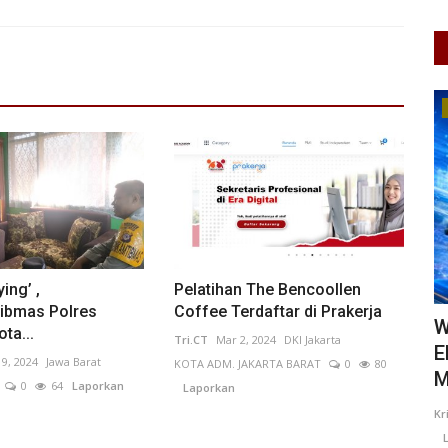
UMKM & Ekonomi Kreatif
ing’ ,
Pelatihan The Bencoollen
ibmas Polres
Coffee Terdaftar di Prakerja
WIBAWA Grow Day 2026 Perkuat
A
ta...
Tri.CT
Mar 2, 2024
DKI Jakarta
Ekosistem Kewirausahaan
B
 9, 2024
Jawa Barat
KOTA ADM. JAKARTA BARAT
0
80
Mahasiswa...
0
64
Laporkan
Laporkan
UL
0
Re
L
Kristin
Jul 21, 2026
Jawa Tengah
KOTA SURAKARTA
0
30
Laporkan
Bantul