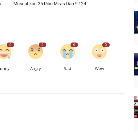
..
Musnahkan 25 Ribu Miras Dan 9.124...
0
0
0
0
Funny
Angry
Sad
Wow