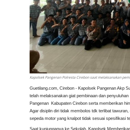
Kapolsek Pangenan Polresta Cirebon saat melaksanakan pem
Guetilang.com, Cirebon - Kapolsek Pangenan Akp Su
telah melaksanakan giat pembinaan dan penyuluhan
Pangenan Kabupaten Cirebon serta memberikan him
Agar disiplin diri tidak membolos tdk terlibat tawu
sepeda motor yang knalpot tidak sesuai spesifikasi t
Saat kunjunganya ke Sekolah, Kapolsek Memberikan 