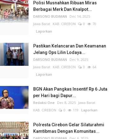
Polisi Musnahkan Ribuan Miras
Berbagai Merk Dan Knalpot...
DARSONO BUDIMAN
Dec 14, 2025
Jawa Barat
KAB. CIREBON
0
70
Laporkan
Pastikan Kelancaran Dan Keamanan
Jelang Ops Lilin Lodaya...
DARSONO BUDIMAN
Dec 9, 2025
Jawa Barat
KAB. CIREBON
0
64
Laporkan
BGN Akan Pangkas Insentif Rp 6 Juta
per Hari bagi Dapur...
Redaksi One
Dec 8, 2025
Jawa Barat
KAB. CIREBON
0
119
Laporkan
Polresta Cirebon Gelar Silaturahmi
Kamtibmas Dengan Komunitas...
DARSONO BUDIMAN
Dec 6, 2025