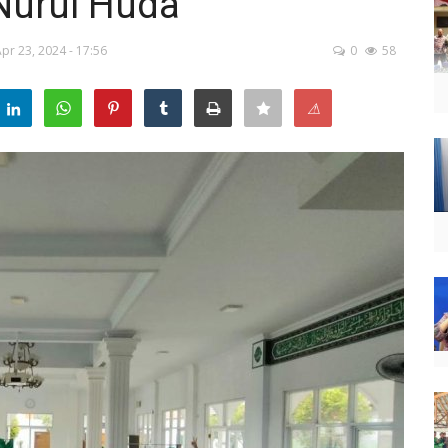
Nurul Huda
pr 23, 2024 - 17:56
0
58
⚠