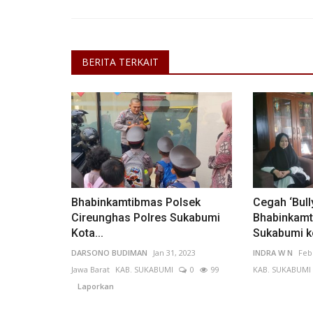
BERITA TERKAIT
Pariwisata & Budaya
Bhabinkamtibmas Polsek
Cegah ‘Bully
Cireunghas Polres Sukabumi
Bhabinkamt
Libur Panjang Mei 2026, Pantai
Kota...
Sukabumi ko
Parangtritis Dipadati Ribuan...
DARSONO BUDIMAN
Jan 31, 2023
INDRA W N
Feb
Jawa Barat
KAB. SUKABUMI
0
99
KAB. SUKABUMI
alfarizqdhy
May 11, 2026
DI Yogyakarta
KAB. BANT
Laporkan
39
Laporkan
Objek wisata Pantai Parangtritis di Kabupaten 