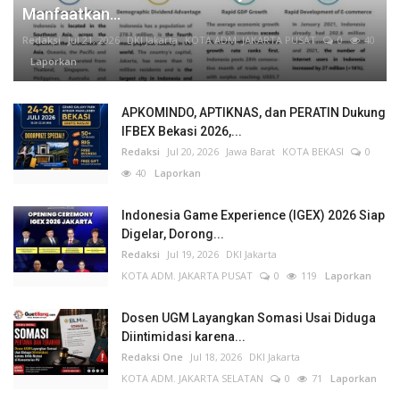
Manfaatkan...
Redaksi
Jul 21, 2026
DKI Jakarta
KOTA ADM. JAKARTA PUSAT
0
40
Laporkan
APKOMINDO, APTIKNAS, dan PERATIN Dukung
IFBEX Bekasi 2026,...
Redaksi
Jul 20, 2026
Jawa Barat
KOTA BEKASI
0
40
Laporkan
Indonesia Game Experience (IGEX) 2026 Siap
Digelar, Dorong...
Redaksi
Jul 19, 2026
DKI Jakarta
KOTA ADM. JAKARTA PUSAT
0
119
Laporkan
Dosen UGM Layangkan Somasi Usai Diduga
Diintimidasi karena...
Redaksi One
Jul 18, 2026
DKI Jakarta
KOTA ADM. JAKARTA SELATAN
0
71
Laporkan