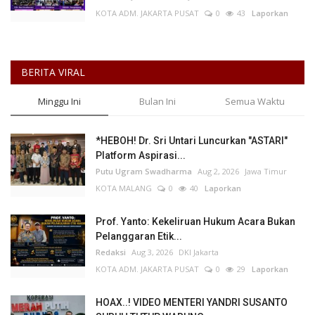
KOTA ADM. JAKARTA PUSAT
0
43
Laporkan
BERITA VIRAL
Minggu Ini
Bulan Ini
Semua Waktu
*HEBOH! Dr. Sri Untari Luncurkan "ASTARI"
Platform Aspirasi...
Putu Ugram Swadharma
Aug 2, 2026
Jawa Timur
KOTA MALANG
0
40
Laporkan
Prof. Yanto: Kekeliruan Hukum Acara Bukan
Pelanggaran Etik...
Redaksi
Aug 3, 2026
DKI Jakarta
KOTA ADM. JAKARTA PUSAT
0
29
Laporkan
HOAX..! VIDEO MENTERI YANDRI SUSANTO