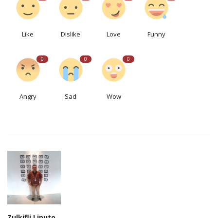
Like
Dislike
Love
Funny
0
0
0
Angry
Sad
Wow
Zulkifli Liputo