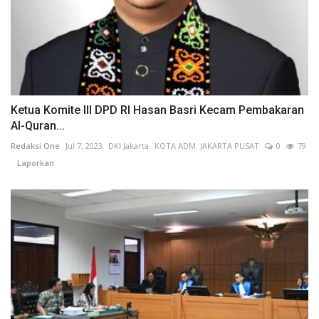
Ketua Komite III DPD RI Hasan Basri Kecam Pembakaran
Al-Quran...
Redaksi One
Jul 7, 2023
DKI Jakarta
KOTA ADM. JAKARTA PUSAT
0
79
Laporkan