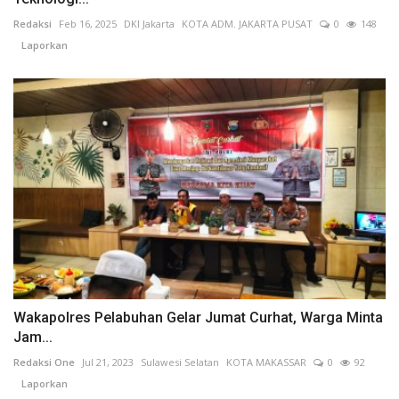
Redaksi
Feb 16, 2025
DKI Jakarta
KOTA ADM. JAKARTA PUSAT
0
148
Laporkan
Wakapolres Pelabuhan Gelar Jumat Curhat, Warga Minta
Jam...
Redaksi One
Jul 21, 2023
Sulawesi Selatan
KOTA MAKASSAR
0
92
Laporkan