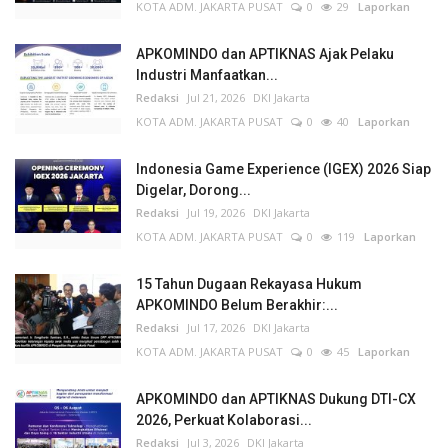
KOTA ADM. JAKARTA PUSAT
0
29
Laporkan
APKOMINDO dan APTIKNAS Ajak Pelaku
Industri Manfaatkan...
Redaksi
Jul 21, 2026
DKI Jakarta
KOTA ADM. JAKARTA PUSAT
0
40
Laporkan
Indonesia Game Experience (IGEX) 2026 Siap
Digelar, Dorong...
Redaksi
Jul 19, 2026
DKI Jakarta
KOTA ADM. JAKARTA PUSAT
0
119
Laporkan
15 Tahun Dugaan Rekayasa Hukum
APKOMINDO Belum Berakhir:...
Redaksi
Jul 17, 2026
DKI Jakarta
KOTA ADM. JAKARTA PUSAT
0
45
Laporkan
APKOMINDO dan APTIKNAS Dukung DTI-CX
2026, Perkuat Kolaborasi...
Redaksi
Jul 3, 2026
DKI Jakarta