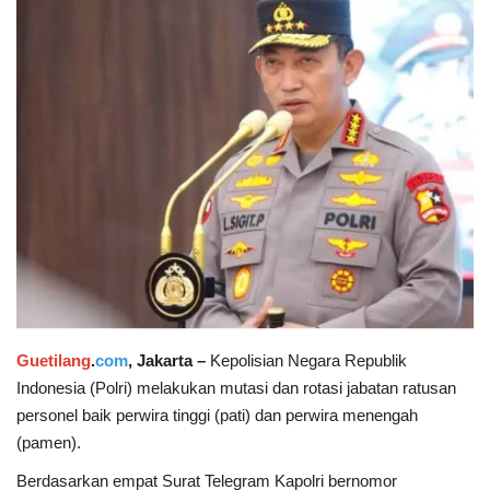
Keamanan
Kejahatan
Cybers Event
UMKM & Ekonomi Kreatif
Pekerja Migran Indonesia
Ekonomi
Guetilang
.
com
, Jakarta –
Kepolisian Negara Republik
Pendidikan
Indonesia (Polri) melakukan mutasi dan rotasi jabatan ratusan
personel baik perwira tinggi (pati) dan perwira menengah
Informasi Journalism
(pamen).
Berdasarkan empat Surat Telegram Kapolri bernomor
Olahraga