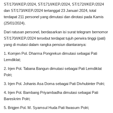
ST/170/I/KEP./2024, ST/171/I/KEP./2024, ST/172/I/KEP./2024
dan ST/173/I/KEP./2024 tertanggal 23 Januari 2024, total
Kesehatan
terdapat 211 personel yang dimutasi dan dirotasi pada Kamis
(25/01/2024).
Layanan Publik
Dari ratusan personel, berdasarkan isi surat telegram bernomor
Perempuan/Anak
ST/170/I/KEP./2024 tersebut terdapat tujuh perwira tinggi (pati)
yang di mutasi dalam rangka pensiun diantaranya:
1. Komjen Pol. Dharma Pongrekun dimutasi sebagai Pati
Lemdiklat;
2. Irjen Pol. Tabana Bangun dimutasi sebagai Pati Lemdiklat
Polri;
3. Irjen Pol. Johanis Asa Doma sebagai Pati Divhubinter Polri;
4. Irjen Pol. Bambang Priyambadha dimutasi sebagai Pati
Bareskrim Polri;
5. Brigjen Pol. M. Syamsul Huda Pati Itwasum Polri;