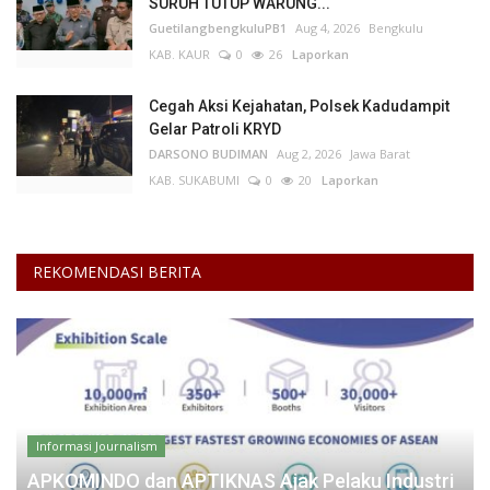
SURUH TUTUP WARUNG...
GuetilangbengkuluPB1
Aug 4, 2026
Bengkulu
KAB. KAUR
0
26
Laporkan
Cegah Aksi Kejahatan, Polsek Kadudampit
Gelar Patroli KRYD
DARSONO BUDIMAN
Aug 2, 2026
Jawa Barat
KAB. SUKABUMI
0
20
Laporkan
REKOMENDASI BERITA
Informasi Journalism
APKOMINDO dan APTIKNAS Ajak Pelaku Industri