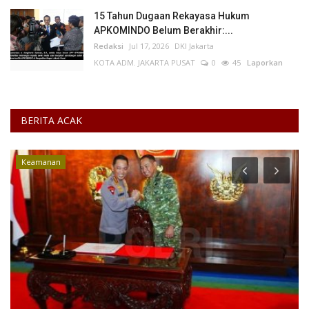
15 Tahun Dugaan Rekayasa Hukum
APKOMINDO Belum Berakhir:...
Redaksi
Jul 17, 2026
DKI Jakarta
KOTA ADM. JAKARTA PUSAT
0
45
Laporkan
BERITA ACAK
Keamanan