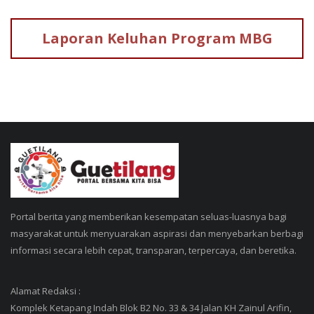
Laporan Keluhan
Program MBG
Portal berita yang memberikan kesempatan seluas-luasnya bagi
masyarakat untuk menyuarakan aspirasi dan menyebarkan berbagi
informasi secara lebih cepat, transparan, terpercaya, dan beretika.
Alamat Redaksi :
Komplek Ketapang Indah Blok B2 No. 33 & 34 Jalan KH Zainul Arifin,