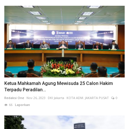
Ketua Mahkamah Agung Mewisuda 25 Calon Hakim
Terpadu Peradilan...
Redaksi One
Nov 26, 2023
DKI Jakarta
KOTA ADM. JAKARTA PUSAT
0
66
Laporkan