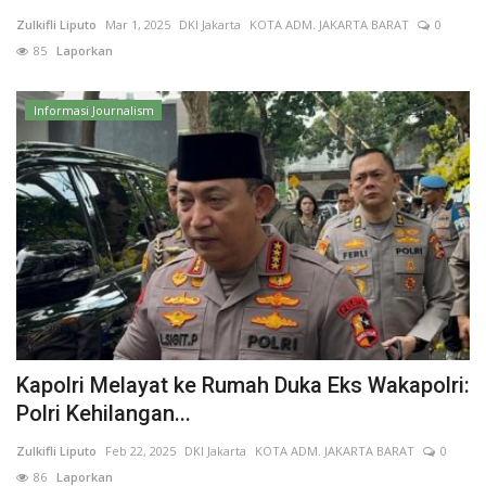
Zulkifli Liputo
Mar 1, 2025
DKI Jakarta
KOTA ADM. JAKARTA BARAT
0
Keamanan
85
Laporkan
Kejahatan
Informasi Journalism
Cybers Event
UMKM & Ekonomi Kreatif
Pekerja Migran Indonesia
Ekonomi
Pendidikan
Kapolri Melayat ke Rumah Duka Eks Wakapolri:
Polri Kehilangan...
Informasi Journalism
Zulkifli Liputo
Feb 22, 2025
DKI Jakarta
KOTA ADM. JAKARTA BARAT
0
86
Laporkan
Olahraga