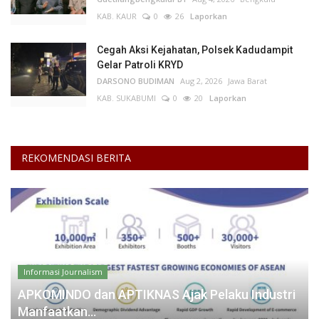
KAB. KAUR
0
26
Laporkan
Cegah Aksi Kejahatan, Polsek Kadudampit
Gelar Patroli KRYD
DARSONO BUDIMAN
Aug 2, 2026
Jawa Barat
KAB. SUKABUMI
0
20
Laporkan
REKOMENDASI BERITA
Informasi Journalism
APKOMINDO dan APTIKNAS Ajak Pelaku Industri
Manfaatkan...