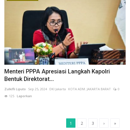
Menteri PPPA Apresiasi Langkah Kapolri
Bentuk Direktorat...
Zulkifli Liputo
Sep 25, 2024
DKI Jakarta
KOTA ADM. JAKARTA BARAT
0
125
Laporkan
1
2
3
›
»