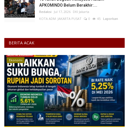
APKOMINDO Belum Berakhir:...
Redaksi
Jul 17, 2026
DKI Jakarta
KOTA ADM. JAKARTA PUSAT
0
45
Laporkan
BERITA ACAK
Ekonomi