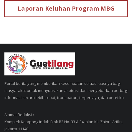
Laporan Keluhan
Program MBG
Portal berita yang memberikan kesempatan seluas-luasnya bagi
masyarakat untuk menyuarakan aspirasi dan menyebarkan berbagi
informasi secara lebih cepat, transparan, terpercaya, dan beretika.
Alamat Redaksi :
Komplek Ketapang Indah Blok B2 No. 33 & 34 Jalan KH Zainul Arifin,
Jakarta 11140