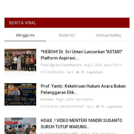
BERITA VIRAL
Minggu Ini
Bulan Ini
Semua Waktu
*HEBOH! Dr. Sri Untari Luncurkan "ASTARI"
Platform Aspirasi...
Putu Ugram Swadharma
Aug 2, 2026
Jawa Timur
KOTA MALANG
0
40
Laporkan
Prof. Yanto: Kekeliruan Hukum Acara Bukan
Pelanggaran Etik...
Redaksi
Aug 3, 2026
DKI Jakarta
KOTA ADM. JAKARTA PUSAT
0
28
Laporkan
HOAX..! VIDEO MENTERI YANDRI SUSANTO
SURUH TUTUP WARUNG...
GuetilangbengkuluPB1
Aug 4, 2026
Bengkulu