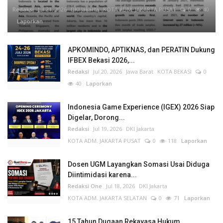
Redaksi
Jul 21, 2026
DKI Jakarta
KOTA ADM. JAKARTA PUSAT
0
40
Laporkan
APKOMINDO, APTIKNAS, dan PERATIN Dukung
IFBEX Bekasi 2026,...
Redaksi
Jul 20, 2026
Jawa Barat
KOTA BEKASI
0
40
Laporkan
Indonesia Game Experience (IGEX) 2026 Siap
Digelar, Dorong...
Redaksi
Jul 19, 2026
DKI Jakarta
KOTA ADM. JAKARTA PUSAT
0
118
Laporkan
Dosen UGM Layangkan Somasi Usai Diduga
Diintimidasi karena...
Redaksi One
Jul 18, 2026
DKI Jakarta
KOTA ADM. JAKARTA SELATAN
0
71
Laporkan
15 Tahun Dugaan Rekayasa Hukum