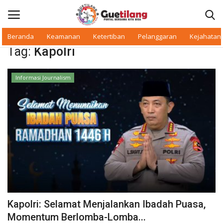
Beranda
Keamanan
Ketertiban
Pelanggaran
Kejahatan
Tag:
Kapolri
Masuk
Daftar
Informasi Journalism
Beranda
Daerah
Makan Bergizi
Warkop Digital
Pelanggaran
Kapolri: Selamat Menjalankan Ibadah Puasa,
Ketertiban
Momentum Berlomba-Lomba...