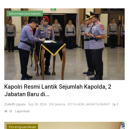
Kesehatan
Informasi Journalism
Layanan Publik
Perempuan/Anak
Kapolri Resmi Lantik Sejumlah Kapolda, 2
Jabatan Baru di...
Zulkifli Liputo
Sep 28, 2024
DKI Jakarta
KOTA ADM. JAKARTA BARAT
0
68
Laporkan
Perempuan/Anak