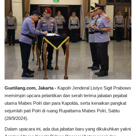
Keamanan
Kejahatan
Cybers Event
UMKM & Ekonomi Kreatif
Pekerja Migran Indonesia
Ekonomi
Guetilang.com, Jakarta -
Kapolri Jenderal Listyo Sigit Prabowo
memimpin upcara pelantikan dan serah terima jabatan pejabat
Pendidikan
utama Mabes Polri dan para Kapolda, serta kenaikan pangkat
sejumlah pati Polri di ruang Rupattama Mabes Polri, Sabtu
(28/9/2024).
Informasi Journalism
Dalam upacara ini, ada dua jabatan baru yang dikukuhkan yakni
Olahraga