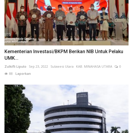
Kementerian Investasi/BKPM Berikan NIB Untuk Pelaku
UMK...
Zulkifli Liputo
Sep 23, 2022
Sulawesi Utara
KAB. MINAHASA UTARA
0
88
Laporkan