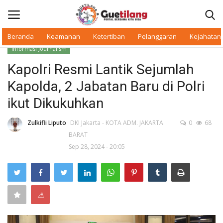
Beranda
Keamanan
Ketertiban
Pelanggaran
Kejahatan
Informasi Journalism
Masuk
Daftar
Kapolri Resmi Lantik Sejumlah
Kapolda, 2 Jabatan Baru di Polri
Beranda
ikut Dikukuhkan
Daerah
Zulkifli Liputo
DKI Jakarta - KOTA ADM. JAKARTA
0
68
BARAT
Makan Bergizi
Sep 28, 2024 - 20:05
Warkop Digital
Pelanggaran
⚠
Ketertiban