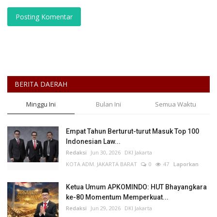
Posting Komentar
BERITA DAERAH
Minggu Ini
Bulan Ini
Semua Waktu
Empat Tahun Berturut-turut Masuk Top 100
Indonesian Law...
Redaksi
Jun 30, 2026
DKI Jakarta
KOTA ADM. JAKARTA BARAT
0
47
Laporkan
Ketua Umum APKOMINDO: HUT Bhayangkara
ke-80 Momentum Memperkuat...
Redaksi
Jun 29, 2026
DKI Jakarta