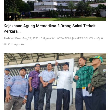
Kejaksaan Agung Memeriksa 2 Orang Saksi Terkait
Perkara...
Redaksi One
Aug 29, 2023
DKI Jakarta
KOTA ADM. JAKARTA SELATAN
0
70
Laporkan