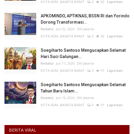
KOTA ADM. JAKARTA BARAT
0
82
Laporkan
APKOMINDO, APTIKNAS, BSSN RI dan Yorindo
Dorong Transformasi...
Redaksi
Jun 22, 2026
DKI Jakarta
KOTA ADM. JAKARTA BARAT
0
62
Laporkan
Soegiharto Santoso Mengucapkan Selamat
Hari Suci Galungan...
Redaksi
Jun 17, 2026
DKI Jakarta
KOTA ADM. JAKARTA BARAT
0
91
Laporkan
Soegiharto Santoso Mengucapkan Selamat
Tahun Baru Islam...
Redaksi
Jun 16, 2026
DKI Jakarta
KOTA ADM. JAKARTA BARAT
0
91
Laporkan
BERITA VIRAL