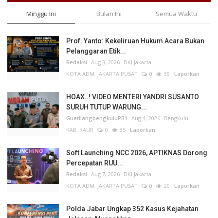
Minggu Ini
Bulan Ini
Semua Waktu
Prof. Yanto: Kekeliruan Hukum Acara Bukan
Pelanggaran Etik...
Redaksi
Aug 3, 2026
DKI Jakarta
KOTA ADM. JAKARTA PUSAT
0
39
Laporkan
HOAX..! VIDEO MENTERI YANDRI SUSANTO
SURUH TUTUP WARUNG...
GuetilangbengkuluPB1
Aug 4, 2026
Bengkulu
KAB. KAUR
0
35
Laporkan
Soft Launching NCC 2026, APTIKNAS Dorong
Percepatan RUU...
Redaksi
Aug 7, 2026
DKI Jakarta
KOTA ADM. JAKARTA PUSAT
0
20
Laporkan
Polda Jabar Ungkap 352 Kasus Kejahatan