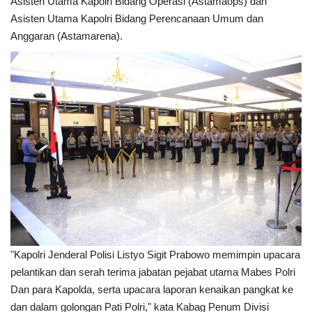
Asisten Utama Kapolri Bidang Operasi (Astamaops) dan
Asisten Utama Kapolri Bidang Perencanaan Umum dan
Kesehatan
Anggaran (Astamarena).
Layanan Publik
Perempuan/Anak
"Kapolri Jenderal Polisi Listyo Sigit Prabowo memimpin upacara
pelantikan dan serah terima jabatan pejabat utama Mabes Polri
Dan para Kapolda, serta upacara laporan kenaikan pangkat ke
dan dalam golongan Pati Polri," kata Kabag Penum Divisi