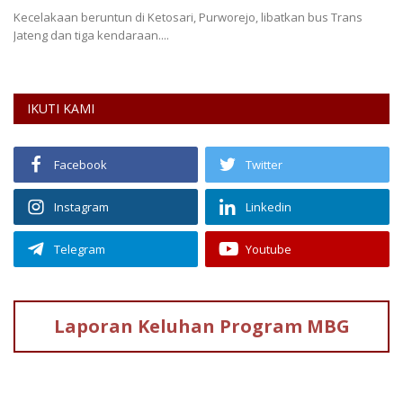
Kecelakaan beruntun di Ketosari, Purworejo, libatkan bus Trans
Jateng dan tiga kendaraan....
IKUTI KAMI
Facebook
Twitter
Instagram
Linkedin
Telegram
Youtube
Laporan Keluhan
Program MBG