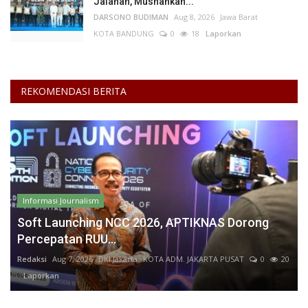
Jalanan, Musnahkan...
DARSONO BUDIMAN
Aug 8, 2026
Jawa Barat
KOTA BANDUNG
0
18
Laporkan
REKOMENDASI BERITA
Informasi Journalism
Soft Launching NCC 2026, APTIKNAS Dorong
Percepatan RUU...
Redaksi
Aug 7, 2026
DKI Jakarta
KOTA ADM. JAKARTA PUSAT
0
20
Laporkan