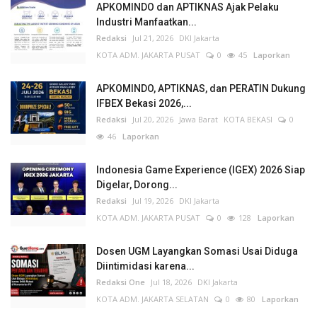
APKOMINDO dan APTIKNAS Ajak Pelaku
Industri Manfaatkan...
Redaksi
Jul 21, 2026
DKI Jakarta
KOTA ADM. JAKARTA PUSAT
0
45
Laporkan
APKOMINDO, APTIKNAS, dan PERATIN Dukung
IFBEX Bekasi 2026,...
Redaksi
Jul 20, 2026
Jawa Barat
KOTA BEKASI
0
46
Laporkan
Indonesia Game Experience (IGEX) 2026 Siap
Digelar, Dorong...
Redaksi
Jul 19, 2026
DKI Jakarta
KOTA ADM. JAKARTA PUSAT
0
128
Laporkan
Dosen UGM Layangkan Somasi Usai Diduga
Diintimidasi karena...
Redaksi One
Jul 18, 2026
DKI Jakarta
KOTA ADM. JAKARTA SELATAN
0
80
Laporkan