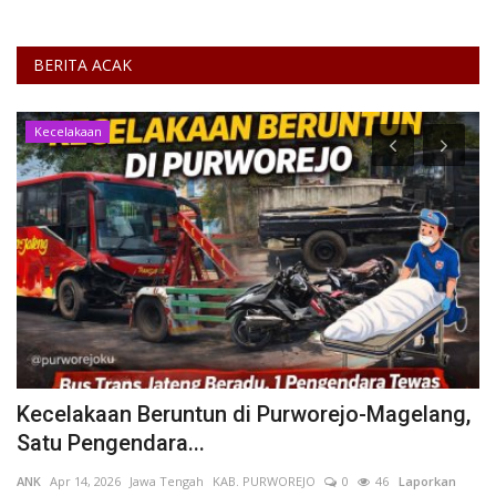
BERITA ACAK
Kecelakaan
Kecelakaan Beruntun di Purworejo-Magelang,
*
Satu Pengendara...
M
ANK
Apr 14, 2026
Jawa Tengah
KAB. PURWOREJO
0
46
Laporkan
Pu