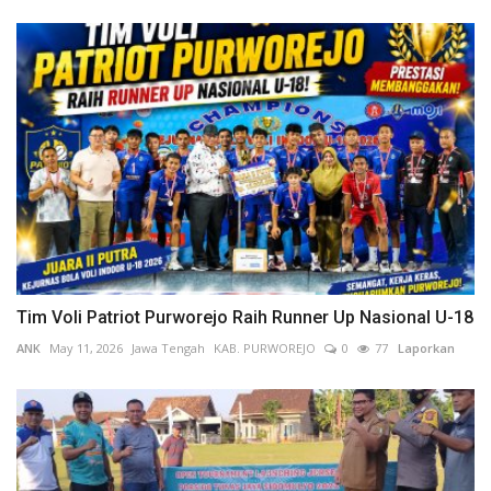
Tim Voli Patriot Purworejo Raih Runner Up Nasional U-18
ANK
May 11, 2026
Jawa Tengah
KAB. PURWOREJO
0
77
Laporkan