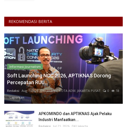
REKOMENDASI BERITA
Informasi Journalism
Soft Launching NCC 2026, APTIKNAS Dorong
Percepatan RUU...
Redaksi
Aug 7, 2026
DKI Jakarta
KOTA ADM. JAKARTA PUSAT
0
18
Laporkan
APKOMINDO dan APTIKNAS Ajak Pelaku
Industri Manfaatkan...
Redaksi
Jul 21, 2026
DKI Jakarta