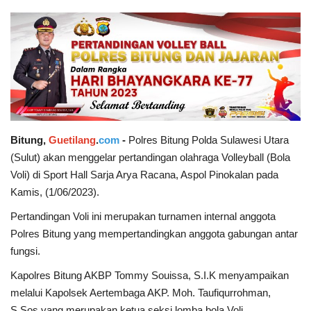
Keamanan
Kejahatan
Cybers Event
UMKM & Ekonomi Kreatif
Bitung,
Guetilang
.
com
-
Polres Bitung Polda Sulawesi Utara
(Sulut) akan menggelar pertandingan olahraga Volleyball (Bola
Pekerja Migran Indonesia
Voli) di Sport Hall Sarja Arya Racana, Aspol Pinokalan pada
Kamis, (1/06/2023).
Ekonomi
Pertandingan Voli ini merupakan turnamen internal anggota
Polres Bitung yang mempertandingkan anggota gabungan antar
Pendidikan
fungsi.
Informasi Journalism
Kapolres Bitung AKBP Tommy Souissa, S.I.K menyampaikan
melalui Kapolsek Aertembaga AKP. Moh. Taufiqurrohman,
Olahraga
S.Sos yang merupakan ketua seksi lomba bola Voli