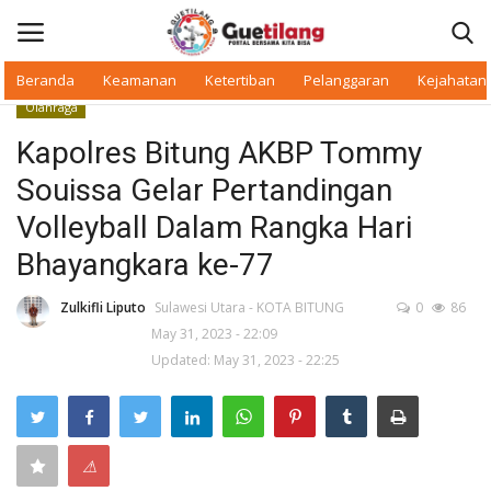
Beranda
Keamanan
Ketertiban
Pelanggaran
Kejahatan
Olahraga
Masuk
Daftar
Kapolres Bitung AKBP Tommy
Souissa Gelar Pertandingan
Beranda
Volleyball Dalam Rangka Hari
Daerah
Bhayangkara ke-77
Makan Bergizi
Zulkifli Liputo
Sulawesi Utara - KOTA BITUNG
0
86
May 31, 2023 - 22:09
Updated: May 31, 2023 - 22:25
Warkop Digital
Pelanggaran
⚠
Ketertiban