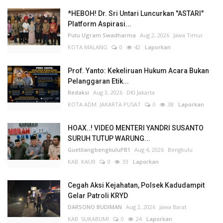
*HEBOH! Dr. Sri Untari Luncurkan "ASTARI"
Platform Aspirasi...
Putu Ugram Swadharma
Aug 2, 2026
Jawa Timur
KOTA MALANG
0
42
Laporkan
Prof. Yanto: Kekeliruan Hukum Acara Bukan
Pelanggaran Etik...
Redaksi
Aug 3, 2026
DKI Jakarta
KOTA ADM. JAKARTA PUSAT
0
38
Laporkan
HOAX..! VIDEO MENTERI YANDRI SUSANTO
SURUH TUTUP WARUNG...
GuetilangbengkuluPB1
Aug 4, 2026
Bengkulu
KAB. KAUR
0
33
Laporkan
Cegah Aksi Kejahatan, Polsek Kadudampit
Gelar Patroli KRYD
DARSONO BUDIMAN
Aug 2, 2026
Jawa Barat
KAB. SUKABUMI
0
24
Laporkan