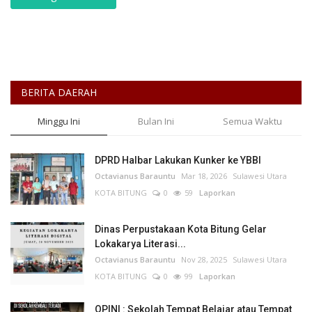
BERITA DAERAH
Minggu Ini
Bulan Ini
Semua Waktu
DPRD Halbar Lakukan Kunker ke YBBI
Octavianus Barauntu
Mar 18, 2026
Sulawesi Utara
KOTA BITUNG
0
59
Laporkan
Dinas Perpustakaan Kota Bitung Gelar
Lokakarya Literasi...
Octavianus Barauntu
Nov 28, 2025
Sulawesi Utara
KOTA BITUNG
0
99
Laporkan
OPINI : Sekolah Tempat Belajar atau Tempat