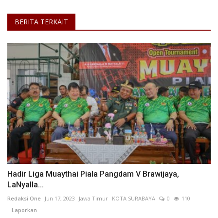
BERITA TERKAIT
Hadir Liga Muaythai Piala Pangdam V Brawijaya,
LaNyalla...
Redaksi One
Jun 17, 2023
Jawa Timur
KOTA SURABAYA
0
110
Laporkan