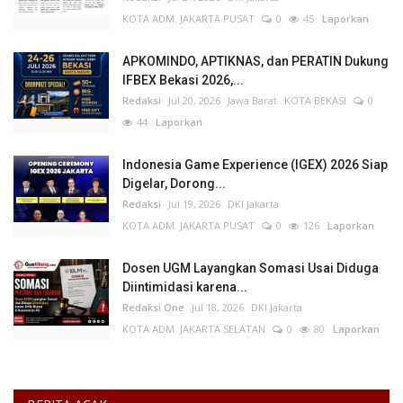
KOTA ADM. JAKARTA PUSAT
0
45
Laporkan
APKOMINDO, APTIKNAS, dan PERATIN Dukung
IFBEX Bekasi 2026,...
Redaksi
Jul 20, 2026
Jawa Barat
KOTA BEKASI
0
44
Laporkan
Indonesia Game Experience (IGEX) 2026 Siap
Digelar, Dorong...
Redaksi
Jul 19, 2026
DKI Jakarta
KOTA ADM. JAKARTA PUSAT
0
126
Laporkan
Dosen UGM Layangkan Somasi Usai Diduga
Diintimidasi karena...
Redaksi One
Jul 18, 2026
DKI Jakarta
KOTA ADM. JAKARTA SELATAN
0
80
Laporkan