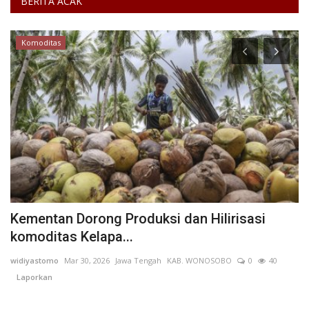
BERITA ACAK
Komoditas
i
Kementan Dorong Produksi dan Hilirisasi
K
komoditas Kelapa...
S
widiyastomo
Mar 30, 2026
Jawa Tengah
KAB. WONOSOBO
0
40
Ad
Laporkan
L