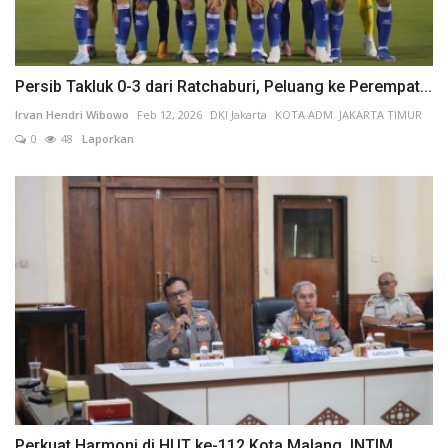
Persib Takluk 0-3 dari Ratchaburi, Peluang ke Perempat...
Irvan Hendri Wibowo
Feb 12, 2026
DKI Jakarta
KOTA ADM. JAKARTA TIMUR
0
48
Laporkan
Perkuat Harmoni di HUT ke-112 Kota Malang, INTIM