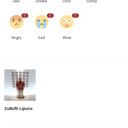
Like
Dislike
Love
Funny
0
0
0
Angry
Sad
Wow
Zulkifli Liputo