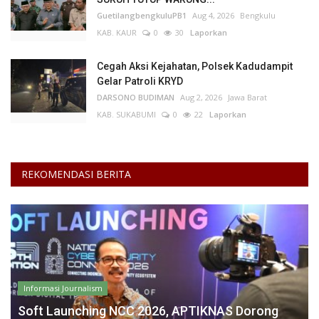
GuetilangbengkuluPB1
Aug 4, 2026
Bengkulu
KAB. KAUR
0
30
Laporkan
Cegah Aksi Kejahatan, Polsek Kadudampit
Gelar Patroli KRYD
DARSONO BUDIMAN
Aug 2, 2026
Jawa Barat
KAB. SUKABUMI
0
22
Laporkan
REKOMENDASI BERITA
Informasi Journalism
Soft Launching NCC 2026, APTIKNAS Dorong