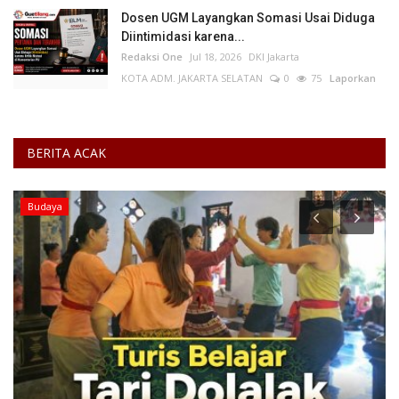
Dosen UGM Layangkan Somasi Usai Diduga
Diintimidasi karena...
Redaksi One
Jul 18, 2026
DKI Jakarta
KOTA ADM. JAKARTA SELATAN
0
75
Laporkan
BERITA ACAK
Budaya