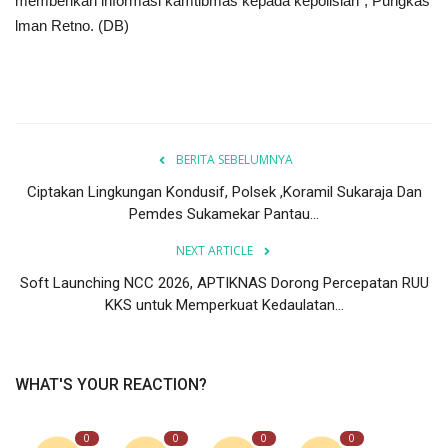
memberikan informasi kamtibmas kepada kepolisian”, Pungkas
lman Retno. (DB)
BERITA SEBELUMNYA
Ciptakan Lingkungan Kondusif, Polsek ,Koramil Sukaraja Dan
Pemdes Sukamekar Pantau...
NEXT ARTICLE
Soft Launching NCC 2026, APTIKNAS Dorong Percepatan RUU
KKS untuk Memperkuat Kedaulatan...
WHAT'S YOUR REACTION?
0
0
0
0