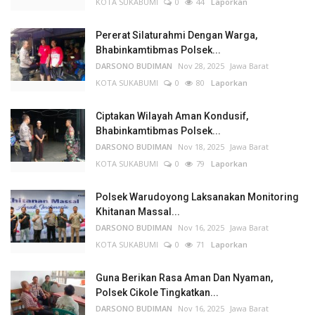
KOTA SUKABUMI
0
44
Laporkan
Pererat Silaturahmi Dengan Warga,
Bhabinkamtibmas Polsek...
DARSONO BUDIMAN
Nov 28, 2025
Jawa Barat
KOTA SUKABUMI
0
80
Laporkan
Ciptakan Wilayah Aman Kondusif,
Bhabinkamtibmas Polsek...
DARSONO BUDIMAN
Nov 18, 2025
Jawa Barat
KOTA SUKABUMI
0
79
Laporkan
Polsek Warudoyong Laksanakan Monitoring
Khitanan Massal...
DARSONO BUDIMAN
Nov 16, 2025
Jawa Barat
KOTA SUKABUMI
0
71
Laporkan
Guna Berikan Rasa Aman Dan Nyaman,
Polsek Cikole Tingkatkan...
DARSONO BUDIMAN
Nov 16, 2025
Jawa Barat