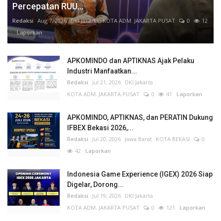
Percepatan RUU...
Redaksi
Aug 7, 2026
DKI Jakarta
KOTA ADM. JAKARTA PUSAT
0
12
Laporkan
APKOMINDO dan APTIKNAS Ajak Pelaku
Industri Manfaatkan...
Redaksi
Jul 21, 2026
DKI Jakarta
KOTA ADM. JAKARTA PUSAT
0
41
Laporkan
APKOMINDO, APTIKNAS, dan PERATIN Dukung
IFBEX Bekasi 2026,...
Redaksi
Jul 20, 2026
Jawa Barat
KOTA BEKASI
0
42
Laporkan
Indonesia Game Experience (IGEX) 2026 Siap
Digelar, Dorong...
Redaksi
Jul 19, 2026
DKI Jakarta
KOTA ADM. JAKARTA PUSAT
0
121
Laporkan