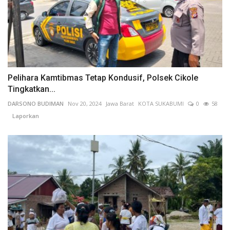
Pelihara Kamtibmas Tetap Kondusif, Polsek Cikole
Tingkatkan...
DARSONO BUDIMAN
Nov 20, 2024
Jawa Barat
KOTA SUKABUMI
0
58
Laporkan