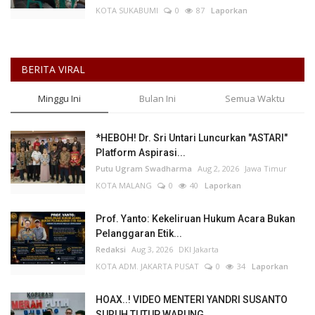
KOTA SUKABUMI
0
87
Laporkan
BERITA VIRAL
Minggu Ini
Bulan Ini
Semua Waktu
*HEBOH! Dr. Sri Untari Luncurkan "ASTARI"
Platform Aspirasi...
Putu Ugram Swadharma
Aug 2, 2026
Jawa Timur
KOTA MALANG
0
40
Laporkan
Prof. Yanto: Kekeliruan Hukum Acara Bukan
Pelanggaran Etik...
Redaksi
Aug 3, 2026
DKI Jakarta
KOTA ADM. JAKARTA PUSAT
0
34
Laporkan
HOAX..! VIDEO MENTERI YANDRI SUSANTO
SURUH TUTUP WARUNG...