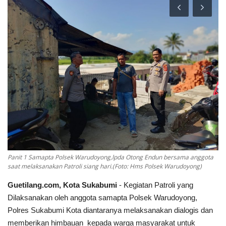
Keamanan
Kejahatan
Cybers Event
UMKM & Ekonomi Kreatif
Pekerja Migran Indonesia
Ekonomi
Panit 1 Samapta Polsek Warudoyong,lpda Otong Endun bersama anggota
saat melaksanakan Patroli siang hari.(Foto: Hms Polsek Warudoyong)
Pendidikan
Guetilang.com, Kota Sukabumi
- Kegiatan Patroli yang
Informasi Journalism
Dilaksanakan oleh anggota samapta Polsek Warudoyong,
Polres Sukabumi Kota diantaranya melaksanakan dialogis dan
memberikan himbauan kepada warga masyarakat untuk
Olahraga