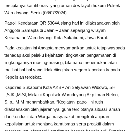
terciptanya kamtibmas yang aman di wilayah hukum Polsek
Warudoyong, Senin (08/07/2024).
Kesehatan
Patroli Kendaraan QR 5304A siang hari ini dilaksanakan oleh
Layanan Publik
Anggota Samapta di Jalan – Jalan sepanjang wilayah
Kecamatan Warudoyong, Kota Sukabumi, Jawa Barat.
Perempuan/Anak
Pada kegiatan ini Anggota menyampaikan untuk tetap waspada
terhadap aksi pelaku kejahatan, tingkatkan pengamanan di
lingkungannya masing-masing, bilamana menemukan atau
melihat hal-hal yang tidak diinginkan segera laporkan kepada
Kepolisian terdekat.
Kapolres Sukabumi Kota AKBP Ari Setyawan Wibowo, SH
.,S.lK.,M.Sl, Melalui Kapolsek Warudoyong Akp Iman Retno,
S.Ip., M.M menambahkan, “Kegiatan patroli ini rutin
dilaksanakan oleh jajarannya guna terciptanya situasi aman
dan kondusif dan Warga masyarakat mengikuti anjuran
kepolisian untuk menjaga kamtibmas serta proaktif dalam