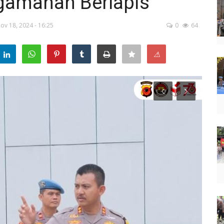
amanan Berlapis
ov 18, 2024 - 16:25
0
64
⚠