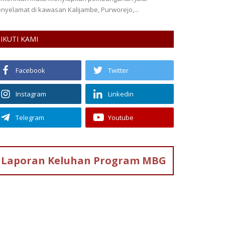
nyelamat di kawasan Kalijambe, Purworejo,...
sejumlah kawasan
IKUTI KAMI
Facebook
Twitter
Instagram
Linkedin
Telegram
Youtube
Laporan Keluhan
Program MBG