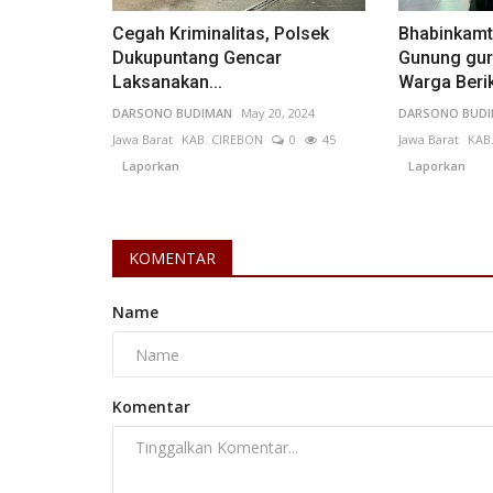
dianggap tidak akurat. Simak...
Cegah Kriminalitas, Polsek
Bhabinkamt
Dukupuntang Gencar
Gunung gu
Laksanakan...
Warga Berik
DARSONO BUDIMAN
May 20, 2024
DARSONO BUD
Jawa Barat
KAB. CIREBON
0
45
Jawa Barat
KAB
Laporkan
Laporkan
KOMENTAR
Name
Komentar