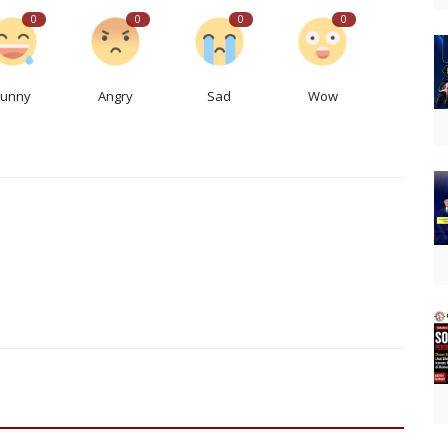
0
0
0
0
Funny
Angry
Sad
Wow