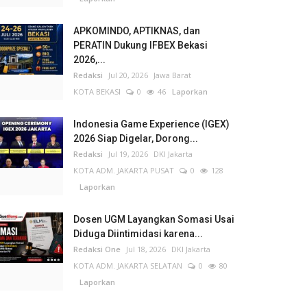
APKOMINDO, APTIKNAS, dan
PERATIN Dukung IFBEX Bekasi
2026,...
Redaksi
Jul 20, 2026
Jawa Barat
KOTA BEKASI
0
46
Laporkan
Indonesia Game Experience (IGEX)
2026 Siap Digelar, Dorong...
Redaksi
Jul 19, 2026
DKI Jakarta
KOTA ADM. JAKARTA PUSAT
0
128
Laporkan
Dosen UGM Layangkan Somasi Usai
Diduga Diintimidasi karena...
Redaksi One
Jul 18, 2026
DKI Jakarta
KOTA ADM. JAKARTA SELATAN
0
80
Laporkan