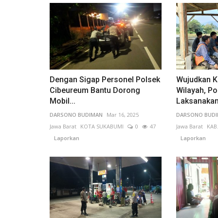
Pelanggaran
Dengan Sigap Personel Polsek
Wujudkan K
Cibeureum Bantu Dorong
Wilayah, Po
Mobil...
Laksanakan.
DARSONO BUDIMAN
Mar 16, 2025
DARSONO BUD
Jawa Barat
KOTA SUKABUMI
0
47
Jawa Barat
KAB
Laporkan
Laporkan
Dibalik Canggihnya AI JAKI: Me
Potensi Pelanggaran...
Muhamad Hafiz
Apr 7, 2026
DKI Jakarta
KOTA ADM. JAKARTA BARAT
0
195
Laporkan
"Aplikasi JAKI sedang viral karena penggunaan