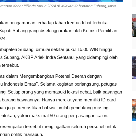
manan debat Pilkada tahun 2024 di wilayah Kabupaten Subang, Jawa
kan pengamanan terhadap tahap kedua debat terbuka
 Bupati Subang yang diselenggarakan oleh Komisi Pemilihan
24.
Kabupaten Subang, dimulai sekitar pukul 19.00 WIB hingga
s Subang, AKBP Ariek Indra Sentanu, yang didampingi oleh
 tersebut.
gitas dalam Mengembangkan Potensi Daerah dengan
 Indonesia Emas". Selama kegiatan berlangsung, petugas
ng. Setiap orang yang memasuki lokasi debat, baik pasangan
a barang bawaannya. Hanya mereka yang memiliki ID card
manan juga memastikan bahwa jumlah pendukung masing-
tentukan, yakni maksimal 50 orang per pasangan calon.
kesempatan tersebut mengingatkan seluruh personel untuk
ingan politik manapun.