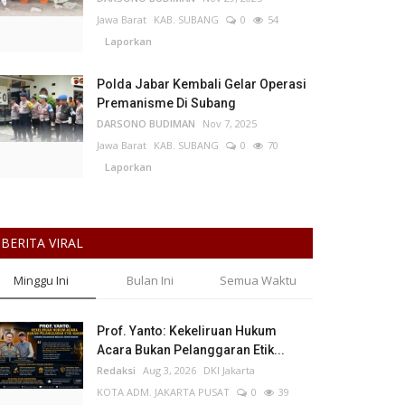
Jawa Barat
KAB. SUBANG
0
54
Laporkan
Polda Jabar Kembali Gelar Operasi
Premanisme Di Subang
DARSONO BUDIMAN
Nov 7, 2025
Jawa Barat
KAB. SUBANG
0
70
Laporkan
BERITA VIRAL
Minggu Ini
Bulan Ini
Semua Waktu
Prof. Yanto: Kekeliruan Hukum
Acara Bukan Pelanggaran Etik...
Redaksi
Aug 3, 2026
DKI Jakarta
KOTA ADM. JAKARTA PUSAT
0
39