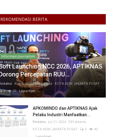
REKOMENDASI BERITA
Informasi Journalism
Soft Launching NCC 2026, APTIKNAS
Dorong Percepatan RUU...
Redaksi
Aug 7, 2026
DKI Jakarta
KOTA ADM. JAKARTA PUSAT
0
20
Laporkan
APKOMINDO dan APTIKNAS Ajak
Pelaku Industri Manfaatkan...
Redaksi
Jul 21, 2026
DKI Jakarta
KOTA ADM. JAKARTA PUSAT
0
45
Laporkan