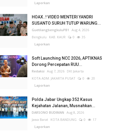
Laporkan
HOAX..! VIDEO MENTERI YANDRI
SUSANTO SURUH TUTUP WARUNG...
GuetilangbengkuluPB1
Aug 4, 2026
Bengkulu
KAB. KAUR
0
35
Laporkan
Soft Launching NCC 2026, APTIKNAS
Dorong Percepatan RUU...
Redaksi
Aug 7, 2026
DKI Jakarta
KOTA ADM. JAKARTA PUSAT
0
20
Laporkan
Polda Jabar Ungkap 352 Kasus
Kejahatan Jalanan, Musnahkan...
DARSONO BUDIMAN
Aug 8, 2026
Jawa Barat
KOTA BANDUNG
0
17
Laporkan