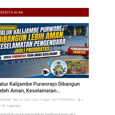
BERITA ACAK
Keamanan
Ketertiban
alur Kalijambe Purworejo Dibangun
Satpol PP 
ebih Aman, Keselamatan...
dan Parkir L
is Bulan
May 13, 2026
Jawa Tengah
KAB. PURWOREJO
0
FerddyIzaac
May 
168
Laporkan
KOTA ADM. JAKAR
merintah mulai menyiapkan pembangunan jalur
Satpol PP mengge