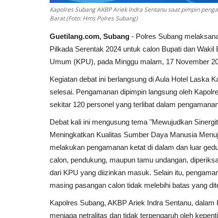
Kapolres Subang AKBP Ariek lndra Sentanu saat pimpin penga
Barat.(Foto: Hms Polres Subang)
Guetilang.com, Subang
- Polres Subang melaksana
Pilkada Serentak 2024 untuk calon Bupati dan Wakil
Umum (KPU), pada Minggu malam, 17 November 20
Kegiatan debat ini berlangsung di Aula Hotel Laska 
selesai. Pengamanan dipimpin langsung oleh Kapolre
sekitar 120 personel yang terlibat dalam pengamanan
Debat kali ini mengusung tema "Mewujudkan Siner
Meningkatkan Kualitas Sumber Daya Manusia Menuju
melakukan pengamanan ketat di dalam dan luar gedu
calon, pendukung, maupun tamu undangan, diperiks
dari KPU yang diizinkan masuk. Selain itu, penga
masing pasangan calon tidak melebihi batas yang di
Kapolres Subang, AKBP Ariek Indra Sentanu, dalam 
menjaga netralitas dan tidak terpengaruh oleh kepent