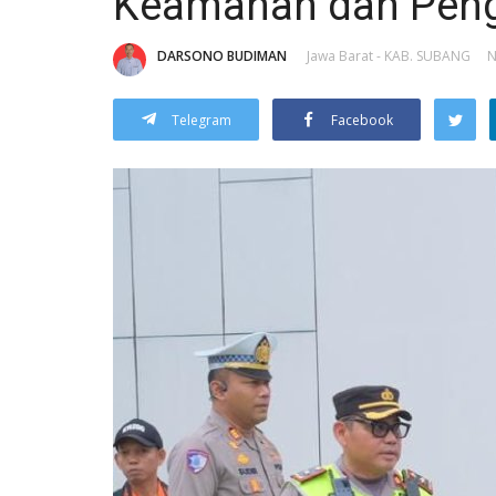
Keamanan dan Peng
DARSONO BUDIMAN
Jawa Barat - KAB. SUBANG
N
Telegram
Facebook