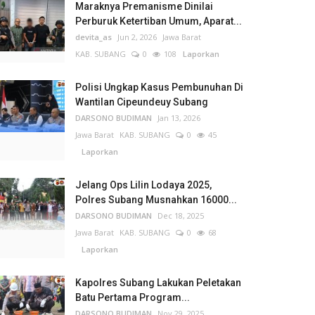
Maraknya Premanisme Dinilai
Perburuk Ketertiban Umum, Aparat...
devita_as
Jun 2, 2026
Jawa Barat
KAB. SUBANG
0
108
Laporkan
Polisi Ungkap Kasus Pembunuhan Di
Wantilan Cipeundeuy Subang
DARSONO BUDIMAN
Jan 13, 2026
Jawa Barat
KAB. SUBANG
0
45
Laporkan
Jelang Ops Lilin Lodaya 2025,
Polres Subang Musnahkan 16000...
DARSONO BUDIMAN
Dec 18, 2025
Jawa Barat
KAB. SUBANG
0
68
Laporkan
Kapolres Subang Lakukan Peletakan
Batu Pertama Program...
DARSONO BUDIMAN
Nov 29, 2025