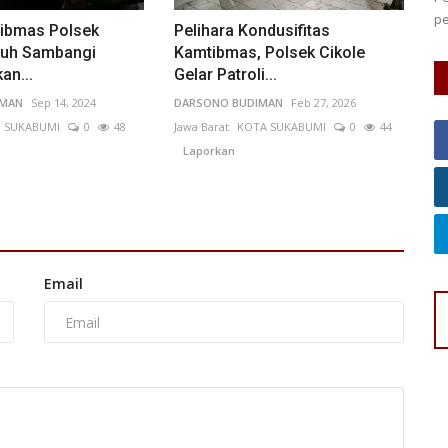
pe
ibmas Polsek
Pelihara Kondusifitas
ruh Sambangi
Kamtibmas, Polsek Cikole
an...
Gelar Patroli...
IMAN
Sep 14, 2024
DARSONO BUDIMAN
Feb 27, 2026
. SUKABUMI
0
48
Jawa Barat
KOTA SUKABUMI
0
44
Laporkan
Email