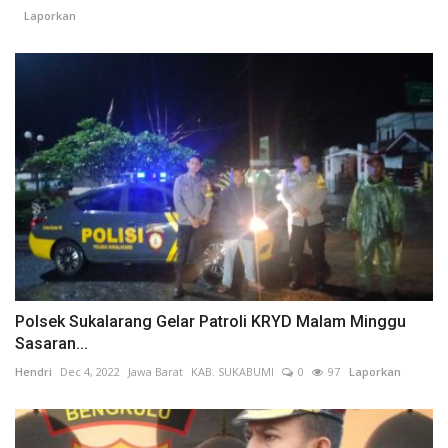
Laporkan
Polsek Sukalarang Gelar Patroli KRYD Malam Minggu
Sasaran...
Hendri
Dec 4, 2022
Jawa Barat
KAB. SUKABUMI
0
97
Laporkan