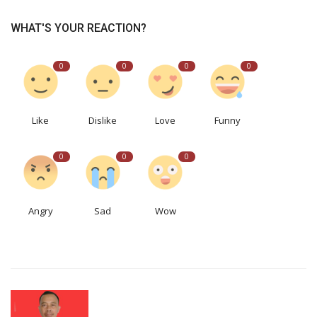
WHAT'S YOUR REACTION?
0
0
0
0
Like
Dislike
Love
Funny
0
0
0
Angry
Sad
Wow