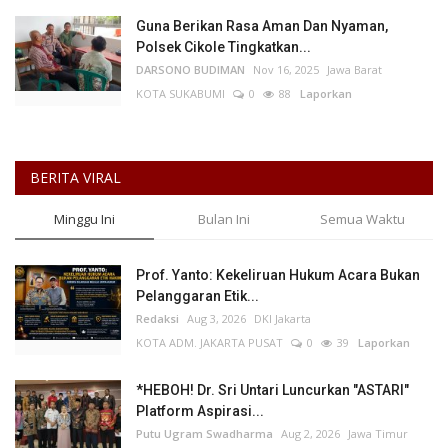
Guna Berikan Rasa Aman Dan Nyaman,
Polsek Cikole Tingkatkan...
DARSONO BUDIMAN
Nov 16, 2025
Jawa Barat
KOTA SUKABUMI
0
88
Laporkan
BERITA VIRAL
Minggu Ini
Bulan Ini
Semua Waktu
Prof. Yanto: Kekeliruan Hukum Acara Bukan
Pelanggaran Etik...
Redaksi
Aug 3, 2026
DKI Jakarta
KOTA ADM. JAKARTA PUSAT
0
39
Laporkan
*HEBOH! Dr. Sri Untari Luncurkan "ASTARI"
Platform Aspirasi...
Putu Ugram Swadharma
Aug 2, 2026
Jawa Timur