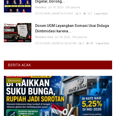
Digelar, Dorong...
Redaksi
Jul 19, 2026
DKI Jakarta
KOTA ADM. JAKARTA PUSAT
0
127
Laporkan
Dosen UGM Layangkan Somasi Usai Diduga
Diintimidasi karena...
Redaksi One
Jul 18, 2026
DKI Jakarta
KOTA ADM. JAKARTA SELATAN
0
80
Laporkan
BERITA ACAK
Ekonomi