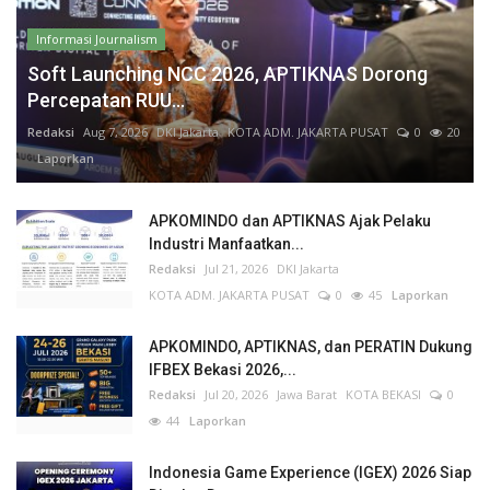
Informasi Journalism
Soft Launching NCC 2026, APTIKNAS Dorong
Percepatan RUU...
Redaksi
Aug 7, 2026
DKI Jakarta
KOTA ADM. JAKARTA PUSAT
0
20
Laporkan
APKOMINDO dan APTIKNAS Ajak Pelaku
Industri Manfaatkan...
Redaksi
Jul 21, 2026
DKI Jakarta
KOTA ADM. JAKARTA PUSAT
0
45
Laporkan
APKOMINDO, APTIKNAS, dan PERATIN Dukung
IFBEX Bekasi 2026,...
Redaksi
Jul 20, 2026
Jawa Barat
KOTA BEKASI
0
44
Laporkan
Indonesia Game Experience (IGEX) 2026 Siap