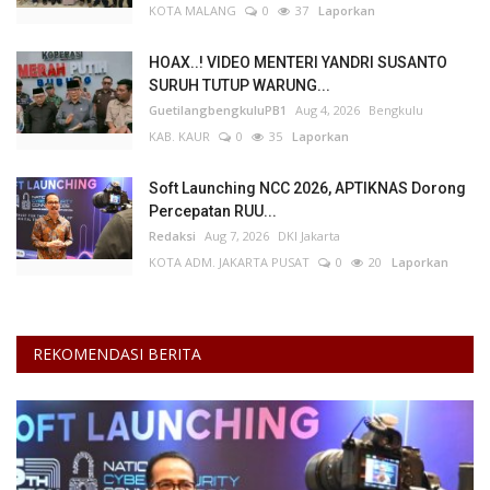
KOTA MALANG
0
37
Laporkan
HOAX..! VIDEO MENTERI YANDRI SUSANTO
SURUH TUTUP WARUNG...
GuetilangbengkuluPB1
Aug 4, 2026
Bengkulu
KAB. KAUR
0
35
Laporkan
Soft Launching NCC 2026, APTIKNAS Dorong
Percepatan RUU...
Redaksi
Aug 7, 2026
DKI Jakarta
KOTA ADM. JAKARTA PUSAT
0
20
Laporkan
REKOMENDASI BERITA