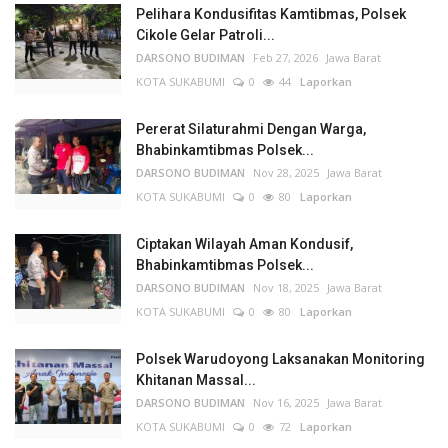
Pelihara Kondusifitas Kamtibmas, Polsek
Cikole Gelar Patroli...
DARSONO BUDIMAN
Feb 27, 2026
Jawa Barat
KOTA SUKABUMI
0
44
Laporkan
Pererat Silaturahmi Dengan Warga,
Bhabinkamtibmas Polsek...
DARSONO BUDIMAN
Nov 28, 2025
Jawa Barat
KOTA SUKABUMI
0
80
Laporkan
Ciptakan Wilayah Aman Kondusif,
Bhabinkamtibmas Polsek...
DARSONO BUDIMAN
Nov 18, 2025
Jawa Barat
KOTA SUKABUMI
0
80
Laporkan
Polsek Warudoyong Laksanakan Monitoring
Khitanan Massal...
DARSONO BUDIMAN
Nov 16, 2025
Jawa Barat
KOTA SUKABUMI
0
72
Laporkan