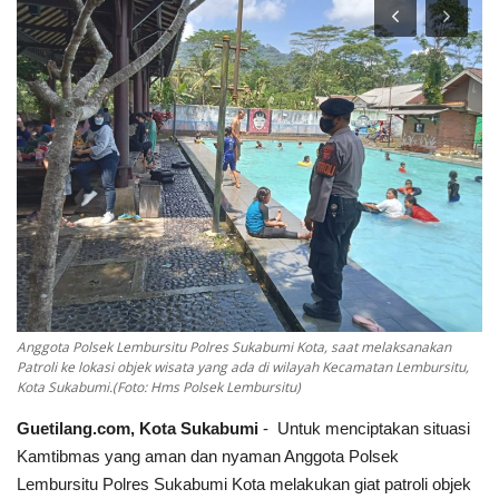
Keamanan
Kejahatan
Cybers Event
UMKM & Ekonomi Kreatif
Pekerja Migran Indonesia
Ekonomi
Anggota Polsek Lembursitu Polres Sukabumi Kota, saat melaksanakan
Patroli ke lokasi objek wisata yang ada di wilayah Kecamatan Lembursitu,
Pendidikan
Kota Sukabumi.(Foto: Hms Polsek Lembursitu)
Guetilang.com, Kota Sukabumi
- Untuk menciptakan situasi
Informasi Journalism
Kamtibmas yang aman dan nyaman Anggota Polsek
Lembursitu Polres Sukabumi Kota melakukan giat patroli objek
Olahraga