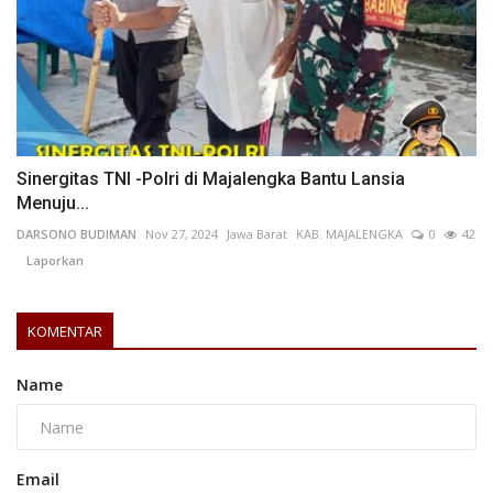
Sinergitas TNI -Polri di Majalengka Bantu Lansia
Menuju...
DARSONO BUDIMAN
Nov 27, 2024
Jawa Barat
KAB. MAJALENGKA
0
42
Laporkan
KOMENTAR
Name
Email