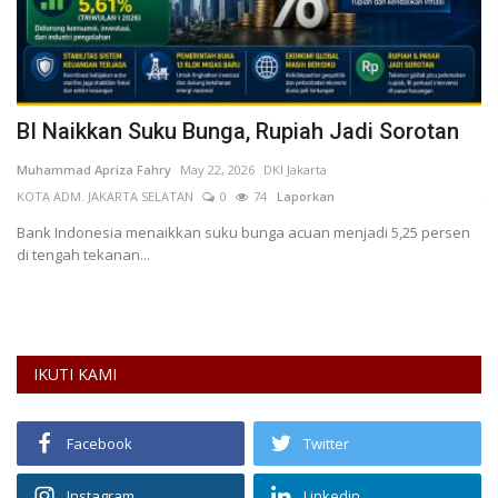
BI Naikkan Suku Bunga, Rupiah Jadi Sorotan
T
P
Muhammad Apriza Fahry
May 22, 2026
DKI Jakarta
KOTA ADM. JAKARTA SELATAN
0
74
Laporkan
fa
L
Bank Indonesia menaikkan suku bunga acuan menjadi 5,25 persen
di tengah tekanan...
Ke
Bu
IKUTI KAMI
Facebook
Twitter
Instagram
Linkedin