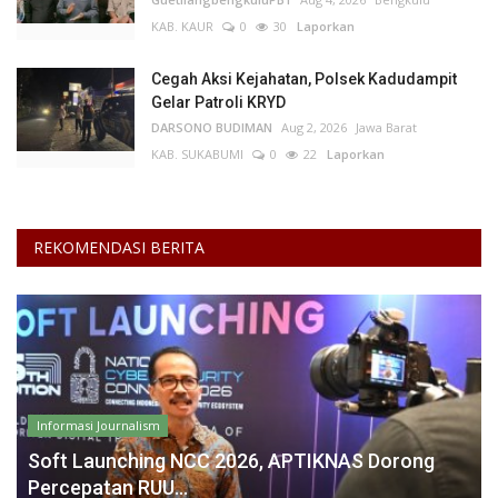
KAB. KAUR
0
30
Laporkan
Cegah Aksi Kejahatan, Polsek Kadudampit
Gelar Patroli KRYD
DARSONO BUDIMAN
Aug 2, 2026
Jawa Barat
KAB. SUKABUMI
0
22
Laporkan
REKOMENDASI BERITA
Informasi Journalism
Soft Launching NCC 2026, APTIKNAS Dorong
Percepatan RUU...