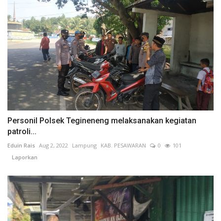
Personil Polsek Tegineneng melaksanakan kegiatan
patroli...
Eduin Rais
Aug 2, 2022
Lampung
KAB. PESAWARAN
0
101
Laporkan