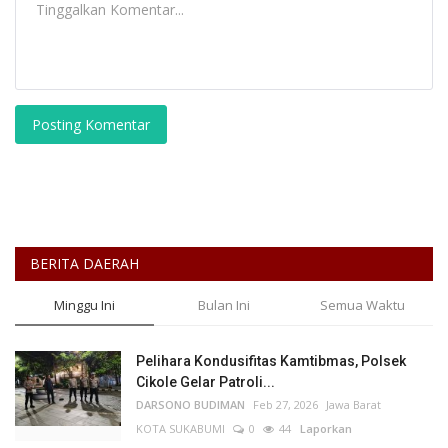
Posting Komentar
BERITA DAERAH
Minggu Ini
Bulan Ini
Semua Waktu
Pelihara Kondusifitas Kamtibmas, Polsek
Cikole Gelar Patroli...
DARSONO BUDIMAN
Feb 27, 2026
Jawa Barat
KOTA SUKABUMI
0
44
Laporkan