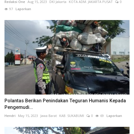
Redaksi One
Aug 15, 2023
DKI Jakarta
KOTA ADM. JAKARTA PUSAT
0
97
Laporkan
Polantas Berikan Penindakan Teguran Humanis Kepada
Pengemudi...
Hendri
May 15, 2023
Jawa Barat
KAB. SUKABUMI
0
69
Laporkan