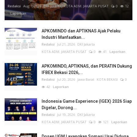
Redaksi
Aug 7, 2026
DKI Jakarta
KOTA ADM. JAKARTA PUSAT
0
12
Laporkan
APKOMINDO dan APTIKNAS Ajak Pelaku
Industri Manfaatkan...
Redaksi
Jul 21, 2026
DKI Jakarta
KOTA ADM. JAKARTA PUSAT
0
41
Laporkan
APKOMINDO, APTIKNAS, dan PERATIN Dukung
IFBEX Bekasi 2026,...
Redaksi
Jul 20, 2026
Jawa Barat
KOTA BEKASI
0
42
Laporkan
Indonesia Game Experience (IGEX) 2026 Siap
Digelar, Dorong...
Redaksi
Jul 19, 2026
DKI Jakarta
KOTA ADM. JAKARTA PUSAT
0
121
Laporkan
Dosen UGM Layangkan Somasi Usai Diduga