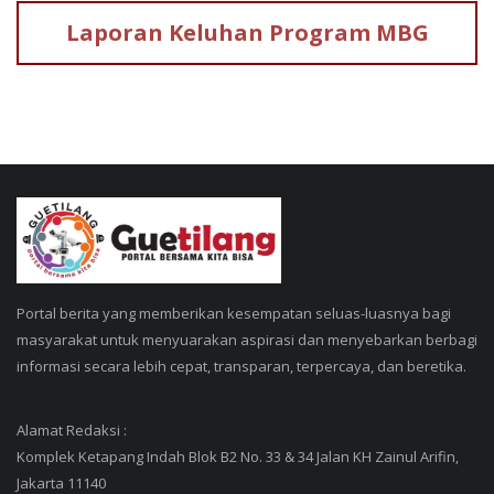
Laporan Keluhan
Program MBG
Portal berita yang memberikan kesempatan seluas-luasnya bagi
masyarakat untuk menyuarakan aspirasi dan menyebarkan berbagi
informasi secara lebih cepat, transparan, terpercaya, dan beretika.
Alamat Redaksi :
Komplek Ketapang Indah Blok B2 No. 33 & 34 Jalan KH Zainul Arifin,
Jakarta 11140