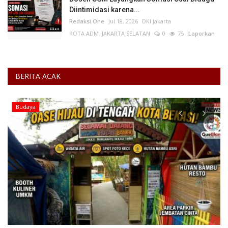
Diintimidasi karena...
Redaksi One
Jul 18, 2026
DKI Jakarta
KOTA ADM. JAKARTA SELATAN
0
75
Laporkan
BERITA ACAK
Budaya