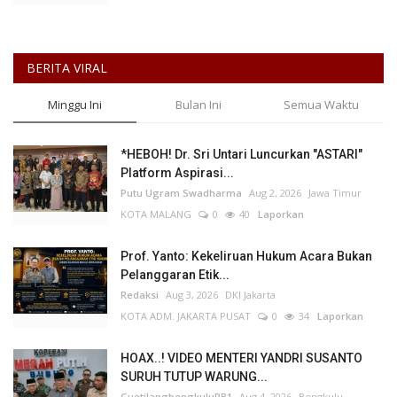
BERITA VIRAL
Minggu Ini
Bulan Ini
Semua Waktu
*HEBOH! Dr. Sri Untari Luncurkan "ASTARI"
Platform Aspirasi...
Putu Ugram Swadharma
Aug 2, 2026
Jawa Timur
KOTA MALANG
0
40
Laporkan
Prof. Yanto: Kekeliruan Hukum Acara Bukan
Pelanggaran Etik...
Redaksi
Aug 3, 2026
DKI Jakarta
KOTA ADM. JAKARTA PUSAT
0
34
Laporkan
HOAX..! VIDEO MENTERI YANDRI SUSANTO
SURUH TUTUP WARUNG...
GuetilangbengkuluPB1
Aug 4, 2026
Bengkulu