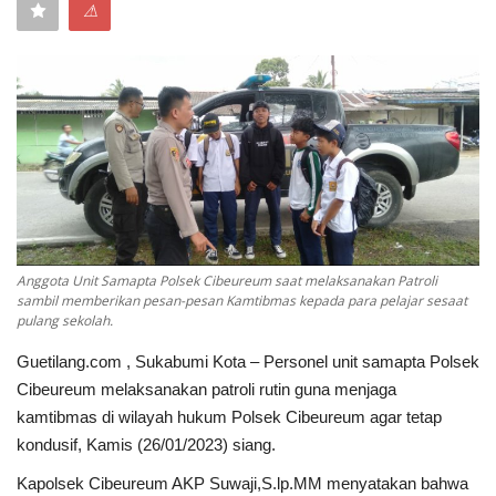
⚠
Keamanan
Kejahatan
Cybers Event
UMKM & Ekonomi Kreatif
Pekerja Migran Indonesia
Anggota Unit Samapta Polsek Cibeureum saat melaksanakan Patroli
sambil memberikan pesan-pesan Kamtibmas kepada para pelajar sesaat
Ekonomi
pulang sekolah.
Guetilang.com , Sukabumi Kota – Personel unit samapta Polsek
Pendidikan
Cibeureum melaksanakan patroli rutin guna menjaga
kamtibmas di wilayah hukum Polsek Cibeureum agar tetap
Informasi Journalism
kondusif, Kamis (26/01/2023) siang.
Kapolsek Cibeureum AKP Suwaji,S.lp.MM menyatakan bahwa
Olahraga