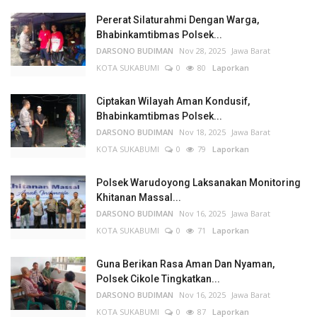
Pererat Silaturahmi Dengan Warga,
Bhabinkamtibmas Polsek...
DARSONO BUDIMAN
Nov 28, 2025
Jawa Barat
KOTA SUKABUMI
0
80
Laporkan
Ciptakan Wilayah Aman Kondusif,
Bhabinkamtibmas Polsek...
DARSONO BUDIMAN
Nov 18, 2025
Jawa Barat
KOTA SUKABUMI
0
79
Laporkan
Polsek Warudoyong Laksanakan Monitoring
Khitanan Massal...
DARSONO BUDIMAN
Nov 16, 2025
Jawa Barat
KOTA SUKABUMI
0
71
Laporkan
Guna Berikan Rasa Aman Dan Nyaman,
Polsek Cikole Tingkatkan...
DARSONO BUDIMAN
Nov 16, 2025
Jawa Barat
KOTA SUKABUMI
0
87
Laporkan