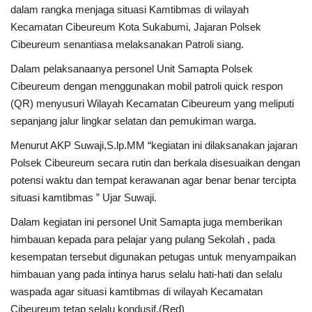
dalam rangka menjaga situasi Kamtibmas di wilayah
Kecamatan Cibeureum Kota Sukabumi, Jajaran Polsek
Kesehatan
Cibeureum senantiasa melaksanakan Patroli siang.
Layanan Publik
Dalam pelaksanaanya personel Unit Samapta Polsek
Cibeureum dengan menggunakan mobil patroli quick respon
Perempuan/Anak
(QR) menyusuri Wilayah Kecamatan Cibeureum yang meliputi
sepanjang jalur lingkar selatan dan pemukiman warga.
Menurut AKP Suwaji,S.lp.MM “kegiatan ini dilaksanakan jajaran
Polsek Cibeureum secara rutin dan berkala disesuaikan dengan
potensi waktu dan tempat kerawanan agar benar benar tercipta
situasi kamtibmas ” Ujar Suwaji.
Dalam kegiatan ini personel Unit Samapta juga memberikan
himbauan kepada para pelajar yang pulang Sekolah , pada
kesempatan tersebut digunakan petugas untuk menyampaikan
himbauan yang pada intinya harus selalu hati-hati dan selalu
waspada agar situasi kamtibmas di wilayah Kecamatan
Cibeureum tetap selalu kondusif.(Red)