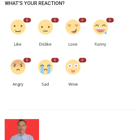
WHAT'S YOUR REACTION?
0
0
0
0
Like
Dislike
Love
Funny
0
0
0
Angry
Sad
Wow