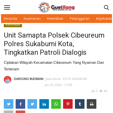
Beranda
Keamanan
Ketertiban
Pelanggaran
Kejahatan
Ketertiban
Masuk
Daftar
Unit Samapta Polsek Cibeureum
Polres Sukabumi Kota,
Beranda
Tingkatkan Patroli Dialogis
Daerah
Ciptakan Wilayah Kecamatan Cibeureum Yang Nyaman Dan
Tenteram
Makan Bergizi
DARSONO BUDIMAN
Jawa Barat - KOTA SUKABUMI
Warkop Digital
Jan 26, 2023 - 17:06
0
69
Pelanggaran
Ketertiban