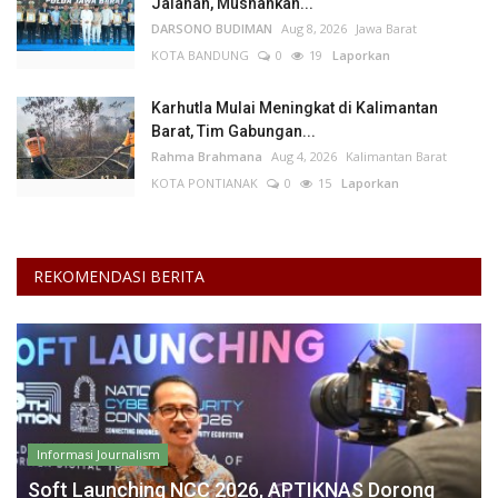
Jalanan, Musnahkan...
DARSONO BUDIMAN
Aug 8, 2026
Jawa Barat
KOTA BANDUNG
0
19
Laporkan
Karhutla Mulai Meningkat di Kalimantan
Barat, Tim Gabungan...
Rahma Brahmana
Aug 4, 2026
Kalimantan Barat
KOTA PONTIANAK
0
15
Laporkan
REKOMENDASI BERITA
Informasi Journalism
Soft Launching NCC 2026, APTIKNAS Dorong