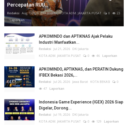
Percepatan RUU...
Redaksi
Aug 7, 2026
DKI Jakarta
KOTA ADM. JAKARTA PUSAT
0
23
Laporkan
APKOMINDO dan APTIKNAS Ajak Pelaku
Industri Manfaatkan...
Redaksi
Jul 21, 2026
DKI Jakarta
KOTA ADM. JAKARTA PUSAT
0
46
Laporkan
APKOMINDO, APTIKNAS, dan PERATIN Dukung
IFBEX Bekasi 2026,...
Redaksi
Jul 20, 2026
Jawa Barat
KOTA BEKASI
0
47
Laporkan
Indonesia Game Experience (IGEX) 2026 Siap
Digelar, Dorong...
Redaksi
Jul 19, 2026
DKI Jakarta
KOTA ADM. JAKARTA PUSAT
0
129
Laporkan