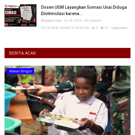
Dosen UGM Layangkan Somasi Usai Diduga
Diintimidasi karena...
Redaksi One
Jul 18, 2026
DKI Jakarta
KOTA ADM. JAKARTA SELATAN
0
81
Laporkan
BERITA ACAK
Warkop Digital