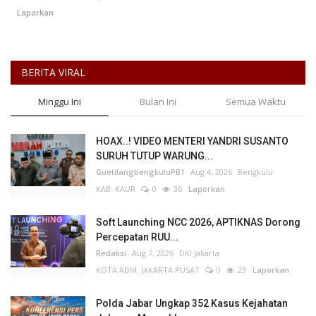
Laporkan
Kesehatan
Layanan Publik
BERITA VIRAL
Minggu Ini
Bulan Ini
Semua Waktu
Perempuan/Anak
HOAX..! VIDEO MENTERI YANDRI SUSANTO
SURUH TUTUP WARUNG...
GuetilangbengkuluPB1
Aug 4, 2026
Bengkulu
KAB. KAUR
0
36
Laporkan
Soft Launching NCC 2026, APTIKNAS Dorong
Percepatan RUU...
Redaksi
Aug 7, 2026
DKI Jakarta
KOTA ADM. JAKARTA PUSAT
0
23
Laporkan
Polda Jabar Ungkap 352 Kasus Kejahatan