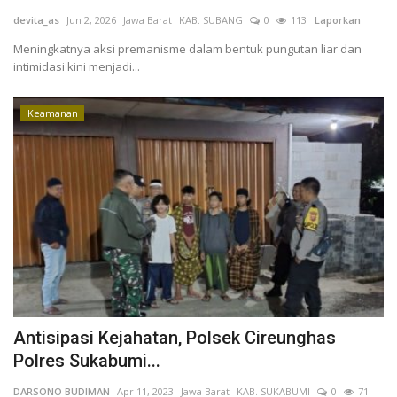
devita_as
Jun 2, 2026
Jawa Barat
KAB. SUBANG
0
113
Laporkan
Keamanan
Meningkatnya aksi premanisme dalam bentuk pungutan liar dan
intimidasi kini menjadi...
Kejahatan
Keamanan
Cybers Event
UMKM & Ekonomi Kreatif
Pekerja Migran Indonesia
Ekonomi
Pendidikan
Antisipasi Kejahatan, Polsek Cireunghas
Informasi Journalism
Polres Sukabumi...
Olahraga
DARSONO BUDIMAN
Apr 11, 2023
Jawa Barat
KAB. SUKABUMI
0
71