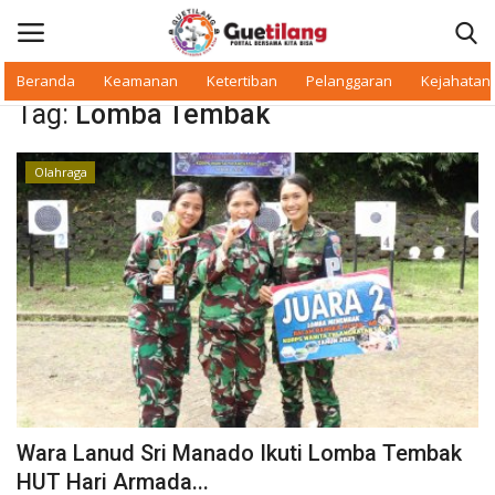
Beranda
Keamanan
Ketertiban
Pelanggaran
Kejahatan
Tag:
Lomba Tembak
Masuk
Daftar
Olahraga
Beranda
Daerah
Makan Bergizi
Warkop Digital
Pelanggaran
Wara Lanud Sri Manado Ikuti Lomba Tembak
Ketertiban
HUT Hari Armada...