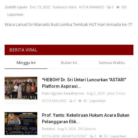
Zulkifli Liputo
Dec 13, 2022
Sulawesi Utara
KOTA MANADO
0
100
Keamanan
Laporkan
Wara Lanud Sri Manado Ikuti Lomba Tembak HUT Hari Armada ke-77
Kejahatan
Cybers Event
BERITA VIRAL
UMKM & Ekonomi Kreatif
Minggu Ini
Bulan Ini
Semua Waktu
Pekerja Migran Indonesia
*HEBOH! Dr. Sri Untari Luncurkan "ASTARI"
Platform Aspirasi...
Ekonomi
Putu Ugram Swadharma
Aug 2, 2026
Jawa Timur
KOTA MALANG
0
40
Laporkan
Pendidikan
Prof. Yanto: Kekeliruan Hukum Acara Bukan
Informasi Journalism
Pelanggaran Etik...
Redaksi
Aug 3, 2026
DKI Jakarta
Olahraga
KOTA ADM. JAKARTA PUSAT
0
34
Laporkan