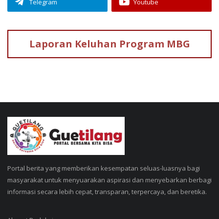
Telegram
Youtube
Laporan Keluhan
Program MBG
Portal berita yang memberikan kesempatan seluas-luasnya bagi
masyarakat untuk menyuarakan aspirasi dan menyebarkan berbagi
informasi secara lebih cepat, transparan, terpercaya, dan beretika.