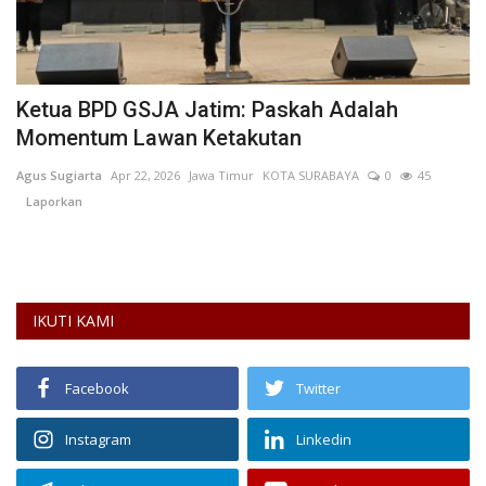
Ketua BPD GSJA Jatim: Paskah Adalah
G
Momentum Lawan Ketakutan
K
Agus Sugiarta
Apr 22, 2026
Jawa Timur
KOTA SURABAYA
0
45
Ir
Laporkan
Pe
pi
IKUTI KAMI
Facebook
Twitter
Instagram
Linkedin