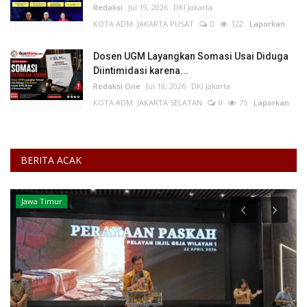
Redaksi
Jul 19, 2026
DKI Jakarta
KOTA ADM. JAKARTA PUSAT
0
122
Laporkan
Dosen UGM Layangkan Somasi Usai Diduga
Diintimidasi karena...
Redaksi One
Jul 18, 2026
DKI Jakarta
KOTA ADM. JAKARTA SELATAN
0
75
Laporkan
BERITA ACAK
Jawa Timur