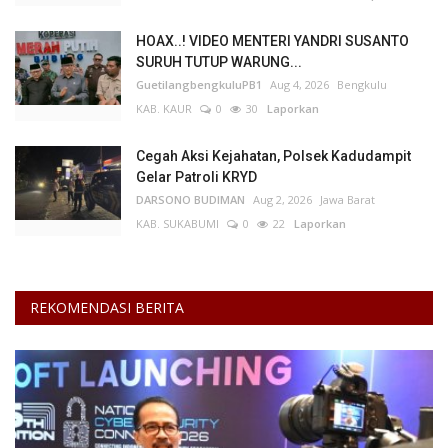
HOAX..! VIDEO MENTERI YANDRI SUSANTO
Kesehatan
SURUH TUTUP WARUNG...
GuetilangbengkuluPB1
Aug 4, 2026
Bengkulu
Layanan Publik
KAB. KAUR
0
30
Laporkan
Perempuan/Anak
Cegah Aksi Kejahatan, Polsek Kadudampit
Gelar Patroli KRYD
DARSONO BUDIMAN
Aug 2, 2026
Jawa Barat
KAB. SUKABUMI
0
22
Laporkan
REKOMENDASI BERITA