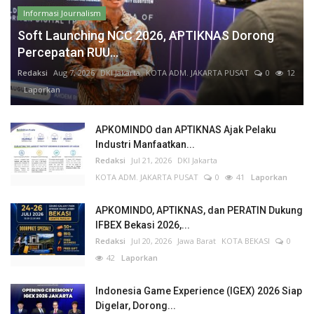
Informasi Journalism
Soft Launching NCC 2026, APTIKNAS Dorong
Percepatan RUU...
Redaksi
Aug 7, 2026
DKI Jakarta
KOTA ADM. JAKARTA PUSAT
0
12
Laporkan
APKOMINDO dan APTIKNAS Ajak Pelaku
Industri Manfaatkan...
Redaksi
Jul 21, 2026
DKI Jakarta
KOTA ADM. JAKARTA PUSAT
0
41
Laporkan
APKOMINDO, APTIKNAS, dan PERATIN Dukung
IFBEX Bekasi 2026,...
Redaksi
Jul 20, 2026
Jawa Barat
KOTA BEKASI
0
42
Laporkan
Indonesia Game Experience (IGEX) 2026 Siap
Digelar, Dorong...