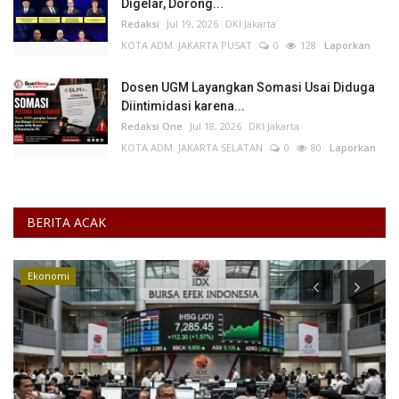
Digelar, Dorong...
Redaksi
Jul 19, 2026
DKI Jakarta
KOTA ADM. JAKARTA PUSAT
0
128
Laporkan
Dosen UGM Layangkan Somasi Usai Diduga
Diintimidasi karena...
Redaksi One
Jul 18, 2026
DKI Jakarta
KOTA ADM. JAKARTA SELATAN
0
80
Laporkan
BERITA ACAK
Pariwisata & Budaya