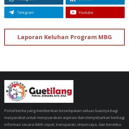
Telegram
Youtube
Laporan Keluhan
Program MBG
Portal berita yang memberikan kesempatan seluas-luasnya bagi
masyarakat untuk menyuarakan aspirasi dan menyebarkan berbagi
informasi secara lebih cepat, transparan, terpercaya, dan beretika.