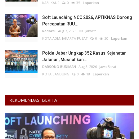
KAB. KAUR
0
35
Laporkan
Soft Launching NCC 2026, APTIKNAS Dorong
Percepatan RUU...
Redaksi
Aug 7, 2026
DKI Jakarta
KOTA ADM. JAKARTA PUSAT
0
20
Laporkan
Polda Jabar Ungkap 352 Kasus Kejahatan
Jalanan, Musnahkan...
DARSONO BUDIMAN
Aug 8, 2026
Jawa Barat
KOTA BANDUNG
0
18
Laporkan
REKOMENDASI BERITA