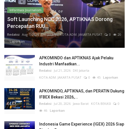
Informasi Journalism
Soft Launching NCC 2026, APTIKNAS Dorong
Percepatan RUU...
Redaksi
Aug 7, 2026
DKI Jakarta
KOTA ADM. JAKARTA PUSAT
0
20
Laporkan
APKOMINDO dan APTIKNAS Ajak Pelaku
Industri Manfaatkan...
Redaksi
Jul 21, 2026
DKI Jakarta
KOTA ADM. JAKARTA PUSAT
0
45
Laporkan
APKOMINDO, APTIKNAS, dan PERATIN Dukung
IFBEX Bekasi 2026,...
Redaksi
Jul 20, 2026
Jawa Barat
KOTA BEKASI
0
46
Laporkan
Indonesia Game Experience (IGEX) 2026 Siap