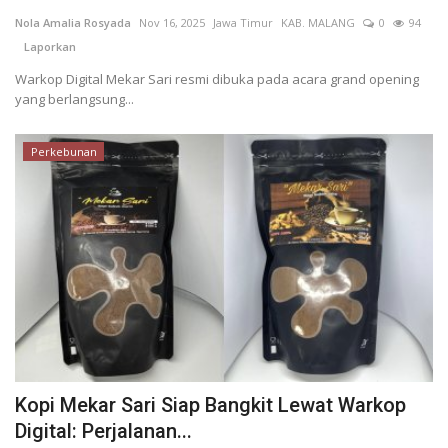
Nola Amalia Rosyada
Nov 16, 2025
Jawa Timur
KAB. MALANG
0
94
Keamanan
Laporkan
Warkop Digital Mekar Sari resmi dibuka pada acara grand opening
Kejahatan
yang berlangsung...
Cybers Event
Perkebunan
UMKM & Ekonomi Kreatif
Pekerja Migran Indonesia
Ekonomi
Pendidikan
Informasi Journalism
Kopi Mekar Sari Siap Bangkit Lewat Warkop
Digital: Perjalanan...
Olahraga