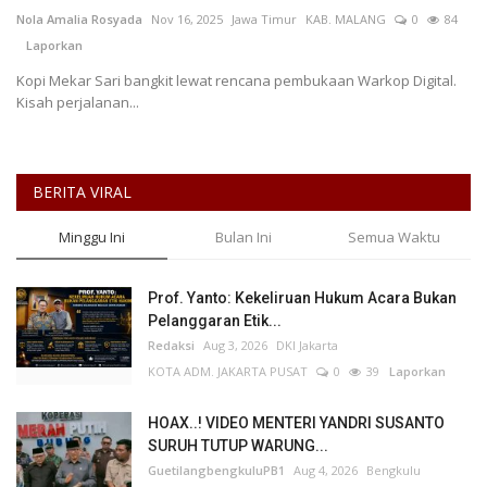
Nola Amalia Rosyada
Nov 16, 2025
Jawa Timur
KAB. MALANG
0
84
Laporkan
Kesehatan
Kopi Mekar Sari bangkit lewat rencana pembukaan Warkop Digital.
Kisah perjalanan...
Layanan Publik
Perempuan/Anak
BERITA VIRAL
Minggu Ini
Bulan Ini
Semua Waktu
Prof. Yanto: Kekeliruan Hukum Acara Bukan
Pelanggaran Etik...
Redaksi
Aug 3, 2026
DKI Jakarta
KOTA ADM. JAKARTA PUSAT
0
39
Laporkan
HOAX..! VIDEO MENTERI YANDRI SUSANTO
SURUH TUTUP WARUNG...
GuetilangbengkuluPB1
Aug 4, 2026
Bengkulu