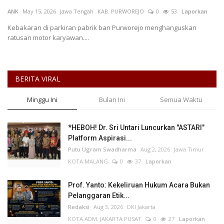
ANK
May 15, 2026
Jawa Tengah
KAB. PURWOREJO
0
53
Laporkan
Keamanan
Kebakaran di parkiran pabrik ban Purworejo menghanguskan
ratusan motor karyawan....
Kejahatan
Cybers Event
BERITA VIRAL
UMKM & Ekonomi Kreatif
Minggu Ini
Bulan Ini
Semua Waktu
Pekerja Migran Indonesia
*HEBOH! Dr. Sri Untari Luncurkan "ASTARI"
Platform Aspirasi...
Ekonomi
Putu Ugram Swadharma
Aug 2, 2026
Jawa Timur
KOTA MALANG
0
37
Laporkan
Pendidikan
Prof. Yanto: Kekeliruan Hukum Acara Bukan
Informasi Journalism
Pelanggaran Etik...
Redaksi
Aug 3, 2026
DKI Jakarta
KOTA ADM. JAKARTA PUSAT
0
27
Laporkan
Olahraga