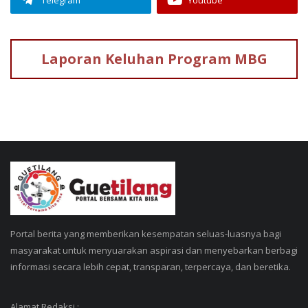
Laporan Keluhan
Program MBG
Portal berita yang memberikan kesempatan seluas-luasnya bagi
masyarakat untuk menyuarakan aspirasi dan menyebarkan berbagi
informasi secara lebih cepat, transparan, terpercaya, dan beretika.
Alamat Redaksi :