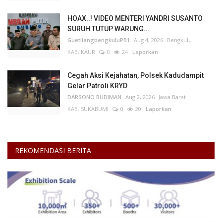
HOAX..! VIDEO MENTERI YANDRI SUSANTO
Kesehatan
SURUH TUTUP WARUNG...
GuetilangbengkuluPB1
Aug 4, 2026
Bengkulu
Layanan Publik
KAB. KAUR
0
24
Laporkan
Perempuan/Anak
Cegah Aksi Kejahatan, Polsek Kadudampit
Gelar Patroli KRYD
DARSONO BUDIMAN
Aug 2, 2026
Jawa Barat
KAB. SUKABUMI
0
20
Laporkan
REKOMENDASI BERITA