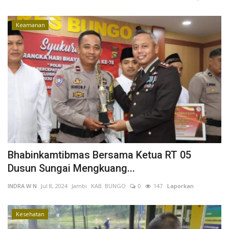
Kesehatan
Keamanan
Layanan Publik
Perempuan/Anak
Bhabinkamtibmas Bersama Ketua RT 05
Dusun Sungai Mengkuang...
INDRA W N
Jul 8, 2024
Jambi
KAB. BUNGO
0
147
Laporkan
Kesehatan