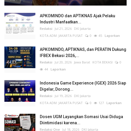
APKOMINDO dan APTIKNAS Ajak Pelaku
Industri Manfaatkan...
Redaksi
Jul 21, 2026
DKI Jakarta
KOTA ADM. JAKARTA PUSAT
0
45
Laporkan
APKOMINDO, APTIKNAS, dan PERATIN Dukung
IFBEX Bekasi 2026,...
Redaksi
Jul 20, 2026
Jawa Barat
KOTA BEKASI
0
44
Laporkan
Indonesia Game Experience (IGEX) 2026 Siap
Digelar, Dorong...
Redaksi
Jul 19, 2026
DKI Jakarta
KOTA ADM. JAKARTA PUSAT
0
127
Laporkan
Dosen UGM Layangkan Somasi Usai Diduga
Diintimidasi karena...
Redaksi One
Jul 18, 2026
DKI Jakarta