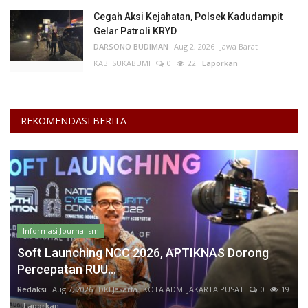
Cegah Aksi Kejahatan, Polsek Kadudampit
Gelar Patroli KRYD
DARSONO BUDIMAN
Aug 2, 2026
Jawa Barat
KAB. SUKABUMI
0
22
Laporkan
REKOMENDASI BERITA
Informasi Journalism
Soft Launching NCC 2026, APTIKNAS Dorong
Percepatan RUU...
Redaksi
Aug 7, 2026
DKI Jakarta
KOTA ADM. JAKARTA PUSAT
0
19
Laporkan