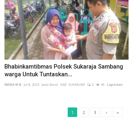
Bhabinkamtibmas Polsek Sukaraja Sambang
warga Untuk Tuntaskan...
INDRA W N
Jul 8, 2024
Jawa Barat
KAB. SUKABUMI
0
69
Laporkan
1
2
3
›
»