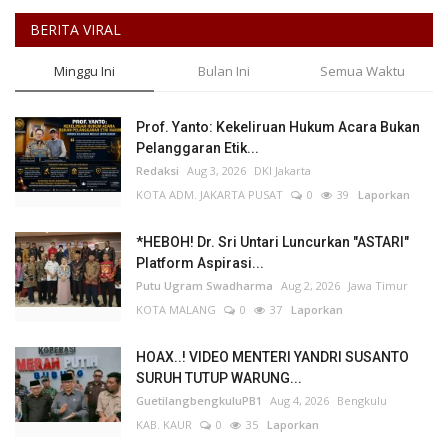
BERITA VIRAL
Minggu Ini
Bulan Ini
Semua Waktu
Prof. Yanto: Kekeliruan Hukum Acara Bukan
Pelanggaran Etik...
Redaksi
Aug 3, 2026
DKI Jakarta
KOTA ADM. JAKARTA PUSAT
0
39
Laporkan
*HEBOH! Dr. Sri Untari Luncurkan "ASTARI"
Platform Aspirasi...
Putu Ugram Swadharma
Aug 2, 2026
Jawa Timur
KOTA MALANG
0
37
Laporkan
HOAX..! VIDEO MENTERI YANDRI SUSANTO
SURUH TUTUP WARUNG...
GuetilangbengkuluPB1
Aug 4, 2026
Bengkulu
KAB. KAUR
0
35
Laporkan