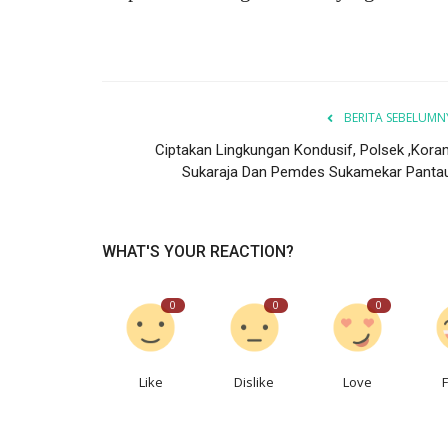
Pemkab Purworejo edukasi perangkat desa c
pernikahan dini. Upaya ini bagian...
BERITA SEBELUMN
Ciptakan Lingkungan Kondusif, Polsek ,Koram
Sukaraja Dan Pemdes Sukamekar Pantau.
WHAT'S YOUR REACTION?
0
0
0
Like
Dislike
Love