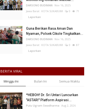
DARSONO BUDIMAN
Nov 16, 2025
Jawa Barat
KOTA SUKABUMI
0
71
Laporkan
Guna Berikan Rasa Aman Dan
Nyaman, Polsek Cikole Tingkatkan...
DARSONO BUDIMAN
Nov 16, 2025
Jawa Barat
KOTA SUKABUMI
0
87
Laporkan
BERITA VIRAL
Minggu Ini
Bulan Ini
Semua Waktu
*HEBOH! Dr. Sri Untari Luncurkan
"ASTARI" Platform Aspirasi...
Putu Ugram Swadharma
Aug 2, 2026