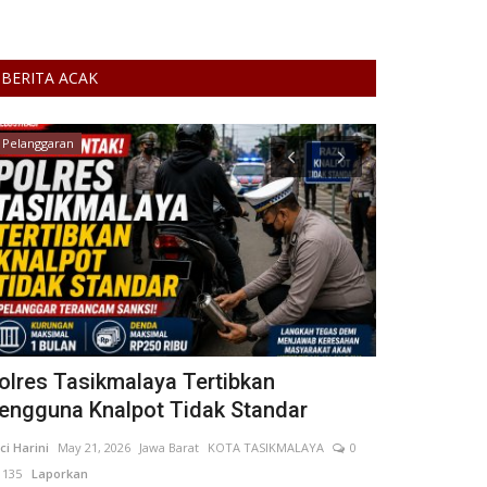
BERITA ACAK
Pelanggaran
Jawa Tengah
olres Tasikmalaya Tertibkan
Perpustak
engguna Knalpot Tidak Standar
Purworejo J
ci Harini
May 21, 2026
Jawa Barat
KOTA TASIKMALAYA
0
Adik Ngayiyatun 
135
Laporkan
KAB. PURWOREJO