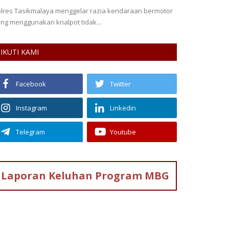
lres Tasikmalaya menggelar razia kendaraan bermotor
Fasilitas Modern
ng menggunakan knalpot tidak...
Belajar Nyaman 
IKUTI KAMI
Facebook
Twitter
Instagram
Linkedin
Telegram
Youtube
Laporan Keluhan
Program MBG