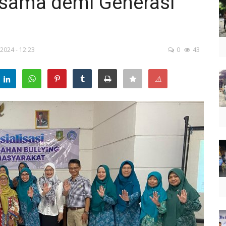
ersama demi Generasi
2024 - 12:23
0
43
⚠