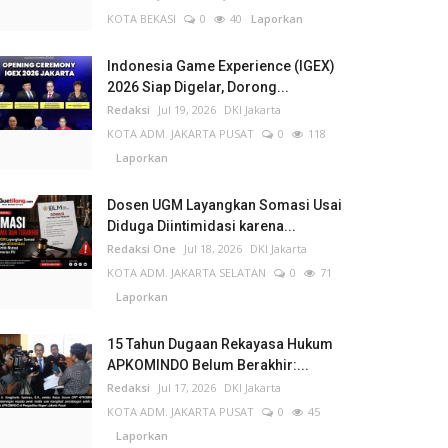
KOTA BEKASI
0
40
Laporkan
Indonesia Game Experience (IGEX)
2026 Siap Digelar, Dorong...
Redaksi
Jul 19, 2026
DKI Jakarta
KOTA ADM. JAKARTA PUSAT
0
118
Laporkan
Dosen UGM Layangkan Somasi Usai
Diduga Diintimidasi karena...
Redaksi One
Jul 18, 2026
DKI Jakarta
KOTA ADM. JAKARTA SELATAN
0
71
Laporkan
15 Tahun Dugaan Rekayasa Hukum
APKOMINDO Belum Berakhir:...
Redaksi
Jul 17, 2026
DKI Jakarta
KOTA ADM. JAKARTA PUSAT
0
45
Laporkan