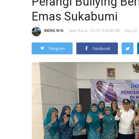
Perangi Bullying B
Emas Sukabumi
INDRA W N
Jawa Barat - KOTA SUKABUMI
May 22, 
Telegram
Facebook