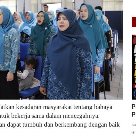
Pendidikan
angkat
Mendikti Sebut PTN dan PTS Ganti
P
katkan kesadaran masyarakat tentang bahaya
Nama 122 Program Studi...
P
ntuk bekerja sama dalam mencegahnya.
an dapat tumbuh dan berkembang dengan baik
0
36
depviah faizah tsaniyah
Jun 4, 2026
DKI Jakarta
Su
KOTA ADM. JAKARTA PUSAT
0
68
Laporkan