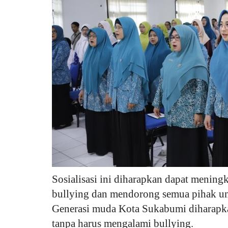
Jawa Tengah
Pemkab Purworejo Edukasi Per
Sosialisasi ini diharapkan dapat mening
Desa untuk Cegah Pernikahan...
bullying dan mendorong semua pihak u
Generasi muda Kota Sukabumi diharapk
ANK
Apr 16, 2026
Jawa Tengah
KAB. PURWOREJO
tanpa harus mengalami bullying.
Laporkan