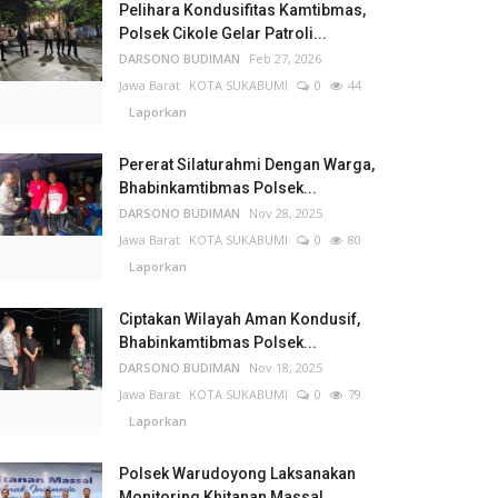
Pelihara Kondusifitas Kamtibmas,
Polsek Cikole Gelar Patroli...
DARSONO BUDIMAN
Feb 27, 2026
Jawa Barat
KOTA SUKABUMI
0
44
Laporkan
Pererat Silaturahmi Dengan Warga,
Bhabinkamtibmas Polsek...
DARSONO BUDIMAN
Nov 28, 2025
Jawa Barat
KOTA SUKABUMI
0
80
Laporkan
Ciptakan Wilayah Aman Kondusif,
Bhabinkamtibmas Polsek...
DARSONO BUDIMAN
Nov 18, 2025
Jawa Barat
KOTA SUKABUMI
0
79
Laporkan
Polsek Warudoyong Laksanakan
Monitoring Khitanan Massal...