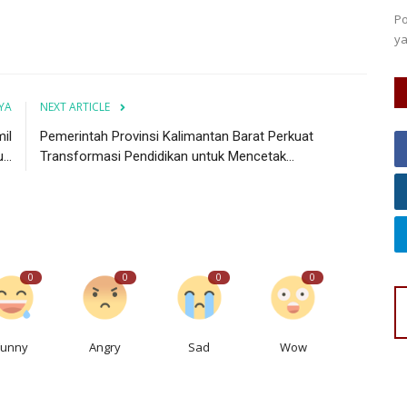
egah
Po
ya
YA
NEXT ARTICLE
il
Pemerintah Provinsi Kalimantan Barat Perkuat
..
Transformasi Pendidikan untuk Mencetak...
0
0
0
0
Funny
Angry
Sad
Wow