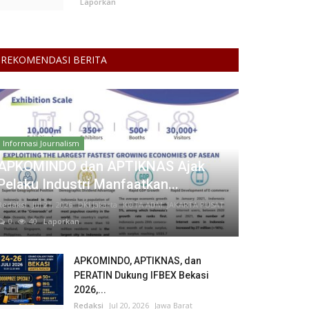
Laporkan
REKOMENDASI BERITA
Informasi Journalism
APKOMINDO dan APTIKNAS Ajak
Pelaku Industri Manfaatkan...
Redaksi
Jul 21, 2026
DKI Jakarta
KOTA ADM. JAKARTA PUSAT
0
40
Laporkan
APKOMINDO, APTIKNAS, dan
PERATIN Dukung IFBEX Bekasi
2026,...
Redaksi
Jul 20, 2026
Jawa Barat