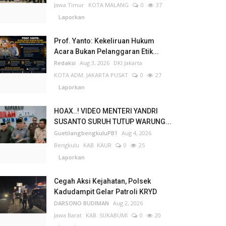
Jawa Timur
KOTA MALANG
0
37
Laporkan
Prof. Yanto: Kekeliruan Hukum
Acara Bukan Pelanggaran Etik...
Redaksi
Aug 3, 2026
DKI Jakarta
KOTA ADM. JAKARTA PUSAT
0
27
Laporkan
HOAX..! VIDEO MENTERI YANDRI
SUSANTO SURUH TUTUP WARUNG...
GuetilangbengkuluPB1
Aug 4, 2026
Bengkulu
KAB. KAUR
0
25
Laporkan
Cegah Aksi Kejahatan, Polsek
Kadudampit Gelar Patroli KRYD
DARSONO BUDIMAN
Aug 2, 2026
Jawa Barat
KAB. SUKABUMI
0
20