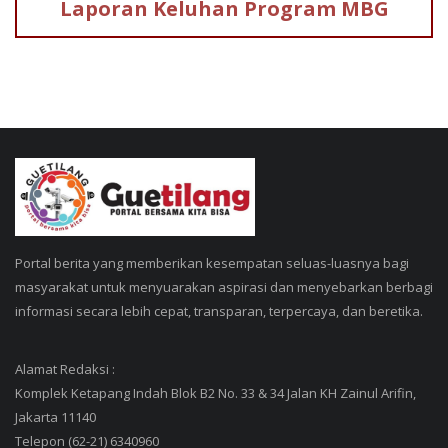
Laporan Keluhan
Program MBG
Portal berita yang memberikan kesempatan seluas-luasnya bagi
masyarakat untuk menyuarakan aspirasi dan menyebarkan berbagi
informasi secara lebih cepat, transparan, terpercaya, dan beretika.
Alamat Redaksi :
Komplek Ketapang Indah Blok B2 No. 33 & 34 Jalan KH Zainul Arifin,
Jakarta 11140
Telepon (62-21) 6340960