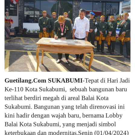
Keamanan
Kejahatan
Cybers Event
UMKM & Ekonomi Kreatif
Pekerja Migran Indonesia
Guetilang.Com SUKABUMI
-Tepat di Hari Jadi
Ekonomi
Ke-110 Kota Sukabumi, sebuah bangunan baru
terlihat berdiri megah di areal Balai Kota
Pendidikan
Sukabumi. Bangunan yang telah direnovasi ini
kini hadir dengan wajah baru, bernama Lobby
Informasi Journalism
Balai Kota Sukabumi, yang menjadi simbol
keterbukaan dan modernitas.Senin (01/04/2024)
Olahraga