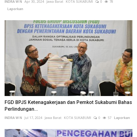
INDRA W N
Apr 30, 2024
Jawa Barat
KOTA SUKABUMI
0
78
Laporkan
FGD BPJS Ketenagakerjaan dan Pemkot Sukabumi Bahas
Perlindungan...
INDRA W N
Jul 17, 2024
Jawa Barat
KOTA SUKABUMI
0
57
Laporkan