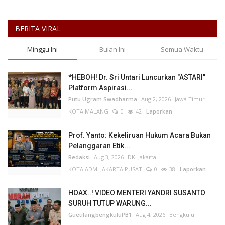
BERITA VIRAL
Minggu Ini
Bulan Ini
Semua Waktu
*HEBOH! Dr. Sri Untari Luncurkan "ASTARI"
Platform Aspirasi...
Putu Ugram Swadharma
Aug 2, 2026
Jawa Timur
KOTA MALANG
0
42
Laporkan
Prof. Yanto: Kekeliruan Hukum Acara Bukan
Pelanggaran Etik...
Redaksi
Aug 3, 2026
DKI Jakarta
KOTA ADM. JAKARTA PUSAT
0
38
Laporkan
HOAX..! VIDEO MENTERI YANDRI SUSANTO
SURUH TUTUP WARUNG...
GuetilangbengkuluPB1
Aug 4, 2026
Bengkulu