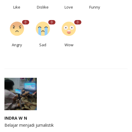
Like
Dislike
Love
Funny
0
0
0
Angry
Sad
Wow
INDRA W N
Belajar menjadi jurnalistik