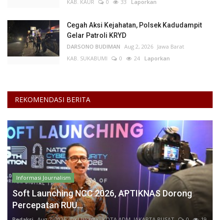
KAB. KAUR
0
33
Laporkan
Cegah Aksi Kejahatan, Polsek Kadudampit
Gelar Patroli KRYD
DARSONO BUDIMAN
Aug 2, 2026
Jawa Barat
KAB. SUKABUMI
0
24
Laporkan
REKOMENDASI BERITA
Informasi Journalism
Soft Launching NCC 2026, APTIKNAS Dorong
Percepatan RUU...
Redaksi
Aug 7, 2026
DKI Jakarta
KOTA ADM. JAKARTA PUSAT
0
19