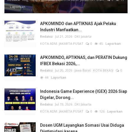
Laporkan
APKOMINDO dan APTIKNAS Ajak Pelaku
Industri Manfaatkan...
Redaksi
Jul 21, 2026
DKI Jakarta
KOTA ADM. JAKARTA PUSAT
0
45
Laporkan
APKOMINDO, APTIKNAS, dan PERATIN Dukung
IFBEX Bekasi 2026,...
Redaksi
Jul 20, 2026
Jawa Barat
KOTA BEKASI
0
44
Laporkan
Indonesia Game Experience (IGEX) 2026 Siap
Digelar, Dorong...
Redaksi
Jul 19, 2026
DKI Jakarta
KOTA ADM. JAKARTA PUSAT
0
126
Laporkan
Dosen UGM Layangkan Somasi Usai Diduga
Diintimidasi karena...