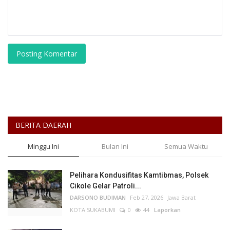
Posting Komentar
BERITA DAERAH
Minggu Ini
Bulan Ini
Semua Waktu
Pelihara Kondusifitas Kamtibmas, Polsek
Cikole Gelar Patroli...
DARSONO BUDIMAN
Feb 27, 2026
Jawa Barat
KOTA SUKABUMI
0
44
Laporkan