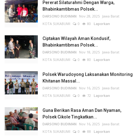
Pererat Silaturahmi Dengan Warga,
Bhabinkamtibmas Polsek...
DARSONO BUDIMAN
Nov 28, 2025
Jawa Barat
KOTA SUKABUMI
0
80
Laporkan
Ciptakan Wilayah Aman Kondusif,
Bhabinkamtibmas Polsek...
DARSONO BUDIMAN
Nov 18, 2025
Jawa Barat
KOTA SUKABUMI
0
80
Laporkan
Polsek Warudoyong Laksanakan Monitoring
Khitanan Massal...
DARSONO BUDIMAN
Nov 16, 2025
Jawa Barat
KOTA SUKABUMI
0
72
Laporkan
Guna Berikan Rasa Aman Dan Nyaman,
Polsek Cikole Tingkatkan...
DARSONO BUDIMAN
Nov 16, 2025
Jawa Barat
KOTA SUKABUMI
0
88
Laporkan