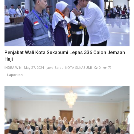
Penjabat Wali Kota Sukabumi Lepas 336 Calon Jemaah
Haji
INDRA W N
May 27, 2024
Jawa Barat
KOTA SUKABUMI
0
79
Laporkan