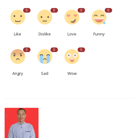
0
0
0
0
Like
Dislike
Love
Funny
0
0
0
Angry
Sad
Wow