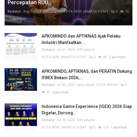
Percepatan RUU...
Redaksi
Aug 7, 2026
DKI Jakarta
KOTA ADM. JAKARTA PUSAT
0
16
Laporkan
APKOMINDO dan APTIKNAS Ajak Pelaku
Industri Manfaatkan...
Redaksi
Jul 21, 2026
DKI Jakarta
KOTA ADM. JAKARTA PUSAT
0
43
Laporkan
APKOMINDO, APTIKNAS, dan PERATIN Dukung
IFBEX Bekasi 2026,...
Redaksi
Jul 20, 2026
Jawa Barat
KOTA BEKASI
0
43
Laporkan
Indonesia Game Experience (IGEX) 2026 Siap
Digelar, Dorong...
Redaksi
Jul 19, 2026
DKI Jakarta
KOTA ADM. JAKARTA PUSAT
0
125
Laporkan