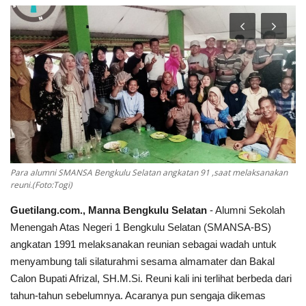
Keamanan
Kejahatan
Cybers Event
UMKM & Ekonomi Kreatif
Pekerja Migran Indonesia
Para alumni SMANSA Bengkulu Selatan angkatan 91 ,saat melaksanakan
reuni.(Foto:Togi)
Ekonomi
Guetilang.com., Manna Bengkulu Selatan
- Alumni Sekolah
Menengah Atas Negeri 1 Bengkulu Selatan (SMANSA-BS)
Pendidikan
angkatan 1991 melaksanakan reunian sebagai wadah untuk
menyambung tali silaturahmi sesama almamater dan Bakal
Informasi Journalism
Calon Bupati Afrizal, SH.M.Si. Reuni kali ini terlihat berbeda dari
tahun-tahun sebelumnya. Acaranya pun sengaja dikemas
Olahraga