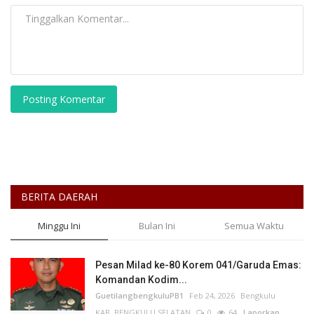
Posting Komentar
BERITA DAERAH
Minggu Ini
Bulan Ini
Semua Waktu
Pesan Milad ke-80 Korem 041/Garuda Emas:
Komandan Kodim...
GuetilangbengkuluPB1
Feb 24, 2026
Bengkulu
KAB. BENGKULU SELATAN
0
64
Laporkan