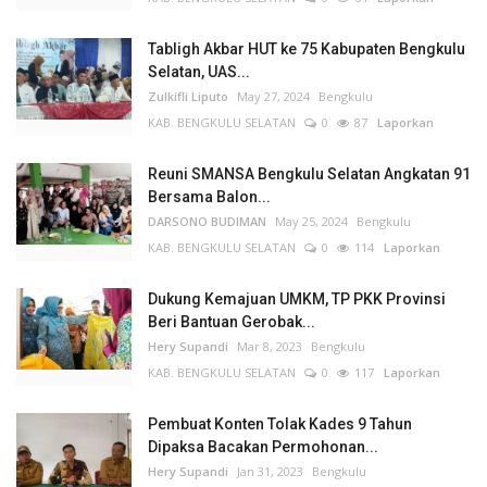
Tabligh Akbar HUT ke 75 Kabupaten Bengkulu
Selatan, UAS...
Zulkifli Liputo
May 27, 2024
Bengkulu
KAB. BENGKULU SELATAN
0
87
Laporkan
Reuni SMANSA Bengkulu Selatan Angkatan 91
Bersama Balon...
DARSONO BUDIMAN
May 25, 2024
Bengkulu
KAB. BENGKULU SELATAN
0
114
Laporkan
Dukung Kemajuan UMKM, TP PKK Provinsi
Beri Bantuan Gerobak...
Hery Supandi
Mar 8, 2023
Bengkulu
KAB. BENGKULU SELATAN
0
117
Laporkan
Pembuat Konten Tolak Kades 9 Tahun
Dipaksa Bacakan Permohonan...
Hery Supandi
Jan 31, 2023
Bengkulu