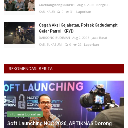
GuetilangbengkuluPB1
Aug 4, 2026
Bengkulu
KAB. KAUR
0
31
Laporkan
Cegah Aksi Kejahatan, Polsek Kadudampit
Gelar Patroli KRYD
DARSONO BUDIMAN
Aug 2, 2026
Jawa Barat
KAB. SUKABUMI
0
22
Laporkan
REKOMENDASI BERITA
Informasi Journalism
Soft Launching NCC 2026, APTIKNAS Dorong