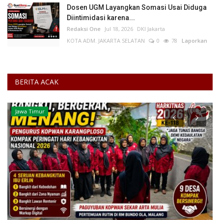
Dosen UGM Layangkan Somasi Usai Diduga
Diintimidasi karena...
Redaksi One
Jul 18, 2026
DKI Jakarta
KOTA ADM. JAKARTA SELATAN
0
78
Laporkan
BERITA ACAK
Jawa Timur