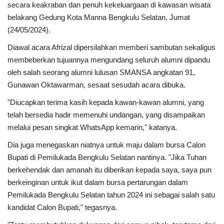
secara keakraban dan penuh kekeluargaan di kawasan wisata
belakang Gedung Kota Manna Bengkulu Selatan, Jumat
Kesehatan
(24/05/2024).
Diawal acara Afrizal dipersilahkan memberi sambutan sekaligus
Layanan Publik
membeberkan tujuannya mengundang seluruh alumni dipandu
oleh salah seorang alumni lulusan SMANSA angkatan 91,
Perempuan/Anak
Gunawan Oktawarman, sesaat sesudah acara dibuka.
"Diucapkan terima kasih kepada kawan-kawan alumni, yang
telah bersedia hadir memenuhi undangan, yang disampaikan
melalui pesan singkat WhatsApp kemarin," katanya.
Dia juga menegaskan niatnya untuk maju dalam bursa Calon
Bupati di Pemilukada Bengkulu Selatan nantinya. "Jika Tuhan
berkehendak dan amanah itu diberikan kepada saya, saya pun
berkeinginan untuk ikut dalam bursa pertarungan dalam
Pemilukada Bengkulu Selatan tahun 2024 ini sebagai salah satu
kandidat Calon Bupati," tegasnya.