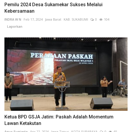
Pemilu 2024 Desa Sukamekar Sukses Melalui
Kebersamaan
INDRA W N
Feb 17, 2024
Jawa Barat
KAB. SUKABUMI
0
104
Laporkan
Ketua BPD GSJA Jatim: Paskah Adalah Momentum
Lawan Ketakutan
Agus Sugiarta
Apr 22, 2026
Jawa Timur
KOTA SURABAYA
0
45