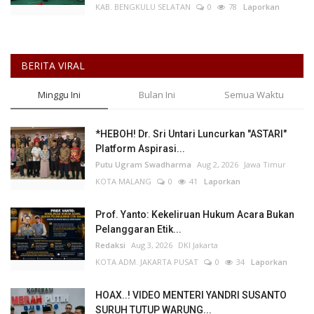
KAB. BENGKULU SELATAN
0
78
Laporkan
BERITA VIRAL
Minggu Ini
Bulan Ini
Semua Waktu
*HEBOH! Dr. Sri Untari Luncurkan "ASTARI"
Platform Aspirasi...
Putu Ugram Swadharma
Aug 2, 2026
Jawa Timur
KOTA MALANG
0
41
Laporkan
Prof. Yanto: Kekeliruan Hukum Acara Bukan
Pelanggaran Etik...
Redaksi
Aug 3, 2026
DKI Jakarta
KOTA ADM. JAKARTA PUSAT
0
34
Laporkan
HOAX..! VIDEO MENTERI YANDRI SUSANTO
SURUH TUTUP WARUNG...