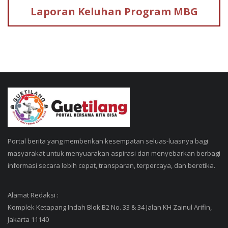
Laporan Keluhan
Program MBG
Portal berita yang memberikan kesempatan seluas-luasnya bagi
masyarakat untuk menyuarakan aspirasi dan menyebarkan berbagi
informasi secara lebih cepat, transparan, terpercaya, dan beretika.
Alamat Redaksi :
Komplek Ketapang Indah Blok B2 No. 33 & 34 Jalan KH Zainul Arifin,
Jakarta 11140