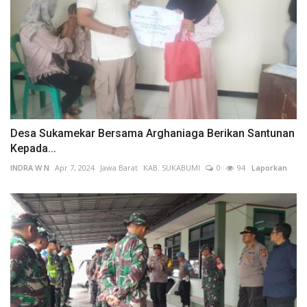
Desa Sukamekar Bersama Arghaniaga Berikan Santunan
Kepada...
INDRA W N
Apr 7, 2024
Jawa Barat
KAB. SUKABUMI
0
94
Laporkan