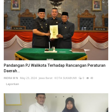
Pandangan PJ Walikota Terhadap Rancangan Peraturan
Daerah...
INDRA W N
May 23, 2024
Jawa Barat
KOTA SUKABUMI
0
48
Laporkan