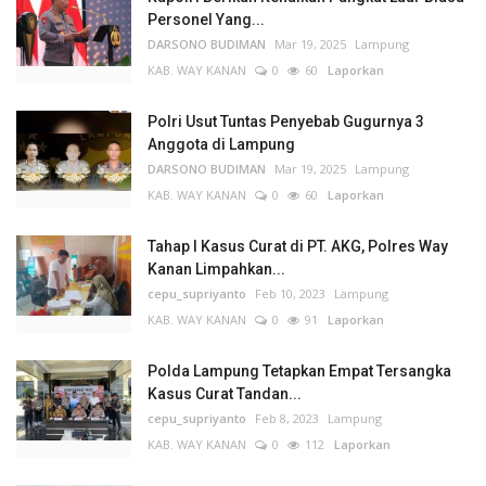
Personel Yang...
DARSONO BUDIMAN
Mar 19, 2025
Lampung
KAB. WAY KANAN
0
60
Laporkan
Polri Usut Tuntas Penyebab Gugurnya 3
Anggota di Lampung
DARSONO BUDIMAN
Mar 19, 2025
Lampung
KAB. WAY KANAN
0
60
Laporkan
Tahap I Kasus Curat di PT. AKG, Polres Way
Kanan Limpahkan...
cepu_supriyanto
Feb 10, 2023
Lampung
KAB. WAY KANAN
0
91
Laporkan
Polda Lampung Tetapkan Empat Tersangka
Kasus Curat Tandan...
cepu_supriyanto
Feb 8, 2023
Lampung
KAB. WAY KANAN
0
112
Laporkan