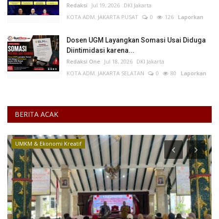
Redaksi
Jul 19, 2026
DKI Jakarta
KOTA ADM. JAKARTA PUSAT
0
126
Laporkan
Dosen UGM Layangkan Somasi Usai Diduga
Diintimidasi karena...
Redaksi One
Jul 18, 2026
DKI Jakarta
KOTA ADM. JAKARTA SELATAN
0
80
Laporkan
BERITA ACAK
UMKM & Ekonomi Kreatif