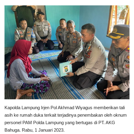
Keamanan
Kejahatan
Cybers Event
UMKM & Ekonomi Kreatif
Pekerja Migran Indonesia
Ekonomi
Pendidikan
Kapolda Lampung Irjen Pol Akhmad Wiyagus memberikan tali
asih ke rumah duka terkait terjadinya penembakan oleh oknum
Informasi Journalism
personel PAM Polda Lampung yang bertugas di PT. AKG
Bahuga. Rabu, 1 Januari 2023.
Olahraga