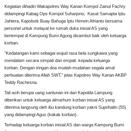
Kegiatan dihadiri Wakapolres Way Kanan Kompol Zainul Fachry
Kesehatan
didampingi Kabag Ops Kompol Suharjono, Kasat Samapta Iptu
Jahtera, Kapolsek Buay Bahuga Iptu Herwin Afrianto bersama
Layanan Publik
personel untuk melayat ke rumah duka inisial AS yang
bertempat di Kampung Bumi Agung disambut baik oleh keluarga
korban.
Perempuan/Anak
"Kedatangan kami sebagai wujud rasa bela sungkawa yang
mendalam secara simpati dan empati kepada keluarga
korban. Dengan iringan doa mudah-mudahan segala amal
perbuatan diterima Allah SWT,” jelas Kapolres Way Kanan AKBP
Teddy Rachesna.
Tali asih berupa uang santunan ini dari Kapolda Lampung
diberikan untuk keluarga almarhum korban inisial AS yang
diterima langsung oleh ibu kandung korban yakni Suprihatin (55)
yang didampingi Agus (kakak korban).
Terhadap keluarga korban inisial AS dan warga Kampung Bumi