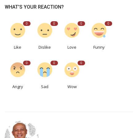
WHAT'S YOUR REACTION?
0
0
0
0
Like
Dislike
Love
Funny
0
0
0
Angry
Sad
Wow