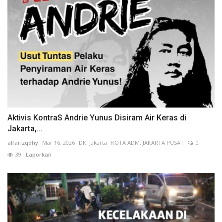
Aktivis KontraS Andrie Yunus Disiram Air Keras di
Jakarta,...
alfarizqdhy
Mar 16, 2026
DKI Jakarta
KOTA ADM. JAKARTA PUSAT
0
39
Laporkan