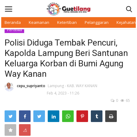
Beranda
Keamanan
Ketertiban
Pelanggaran
Kejahatan
Peristiwa
Masuk
Daftar
Polisi Diduga Tembak Pencuri,
Kapolda Lampung Beri Santunan
Beranda
Keluarga Korban di Bumi Agung
Daerah
Way Kanan
Makan Bergizi
cepu_supriyanto
Lampung - KAB. WAY KANAN
Feb 4, 2023 - 11:26
0
65
Warkop Digital
Pelanggaran
⚠
Ketertiban