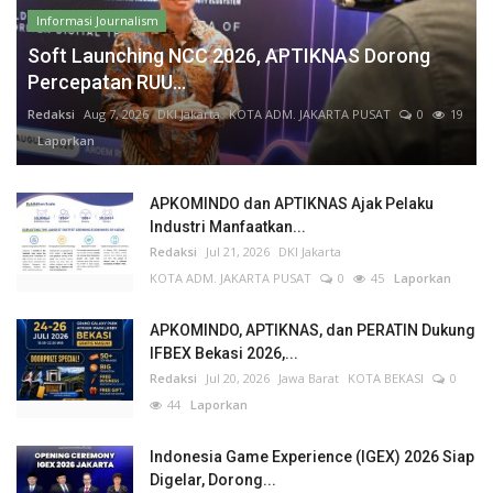
Informasi Journalism
Soft Launching NCC 2026, APTIKNAS Dorong
Percepatan RUU...
Redaksi
Aug 7, 2026
DKI Jakarta
KOTA ADM. JAKARTA PUSAT
0
19
Laporkan
APKOMINDO dan APTIKNAS Ajak Pelaku
Industri Manfaatkan...
Redaksi
Jul 21, 2026
DKI Jakarta
KOTA ADM. JAKARTA PUSAT
0
45
Laporkan
APKOMINDO, APTIKNAS, dan PERATIN Dukung
IFBEX Bekasi 2026,...
Redaksi
Jul 20, 2026
Jawa Barat
KOTA BEKASI
0
44
Laporkan
Indonesia Game Experience (IGEX) 2026 Siap
Digelar, Dorong...