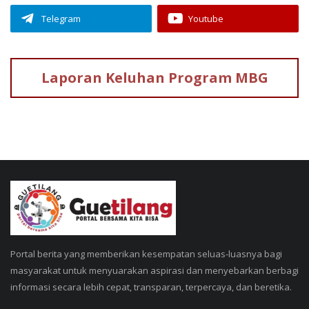
Telegram
Youtube
Laporan Keluhan
Program MBG
Portal berita yang memberikan kesempatan seluas-luasnya bagi
masyarakat untuk menyuarakan aspirasi dan menyebarkan berbagi
informasi secara lebih cepat, transparan, terpercaya, dan beretika.