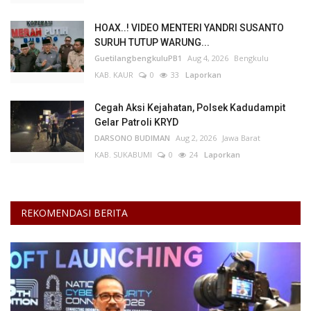
HOAX..! VIDEO MENTERI YANDRI SUSANTO
SURUH TUTUP WARUNG...
GuetilangbengkuluPB1
Aug 4, 2026
Bengkulu
KAB. KAUR
0
33
Laporkan
Cegah Aksi Kejahatan, Polsek Kadudampit
Gelar Patroli KRYD
DARSONO BUDIMAN
Aug 2, 2026
Jawa Barat
KAB. SUKABUMI
0
24
Laporkan
REKOMENDASI BERITA