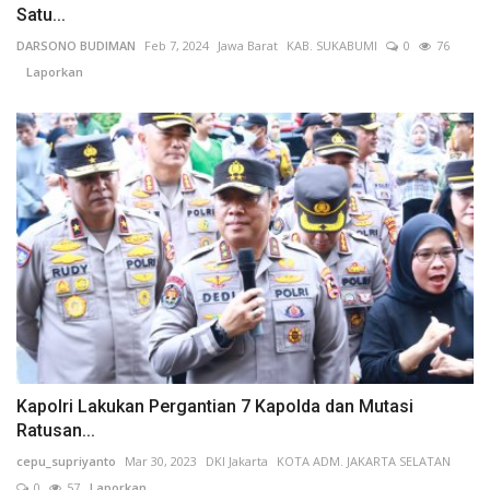
Satu...
DARSONO BUDIMAN
Feb 7, 2024
Jawa Barat
KAB. SUKABUMI
0
76
Laporkan
Kapolri Lakukan Pergantian 7 Kapolda dan Mutasi
Ratusan...
cepu_supriyanto
Mar 30, 2023
DKI Jakarta
KOTA ADM. JAKARTA SELATAN
0
57
Laporkan