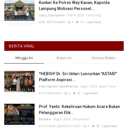
Kunker Ke Polres Way Kanan, Kapolda
Lampung Motivasi Personel...
cepu_supriyanto
Feb 4, 2023
Lampung
KAB. WAY KANAN
0
96
Laporkan
BERITA VIRAL
Minggu Ini
Bulan Ini
Semua Waktu
*HEBOH! Dr. Sri Untari Luncurkan "ASTARI"
Platform Aspirasi...
Putu Ugram Swadharma
Aug 2, 2026
Jawa Timur
KOTA MALANG
0
42
Laporkan
Prof. Yanto: Kekeliruan Hukum Acara Bukan
Pelanggaran Etik...
Redaksi
Aug 3, 2026
DKI Jakarta
KOTA ADM. JAKARTA PUSAT
0
38
Laporkan