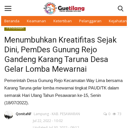
Beranda
Keamanan
Ketertiban
Pelanggaran
Kejahatan
Pendidikan
Masuk
Daftar
Menumbuhkan Kreatifitas Sejak
Dini, PemDes Gunung Rejo
Beranda
Gandeng Karang Taruna Desa
Daerah
Gelar Lomba Mewarnai
Makan Bergizi
Pemerintah Desa Gunung Rejo Kecamatan Way Lima bersama
Karang Taruna gelar lomba mewarnai tingkat PAUD/TK dalam
Warkop Digital
semarak Hari Ulang Tahun Pesawaran ke-15, Senin
(18/07/2022).
Pelanggaran
QonitaNF
Lampung - KAB. PESAWARAN
0
73
Jul 22, 2022 - 10:02
Ketertiban
Updated: Jul 30, 2022 - 09:12