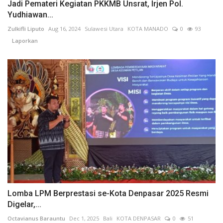
Jadi Pemateri Kegiatan PKKMB Unsrat, Irjen Pol.
Yudhiawan...
Zulkifli Liputo
Aug 16, 2024
Sulawesi Utara
KOTA MANADO
0
93
Laporkan
Lomba LPM Berprestasi se-Kota Denpasar 2025 Resmi
Digelar,...
Octavianus Barauntu
Dec 1, 2025
Bali
KOTA DENPASAR
0
51