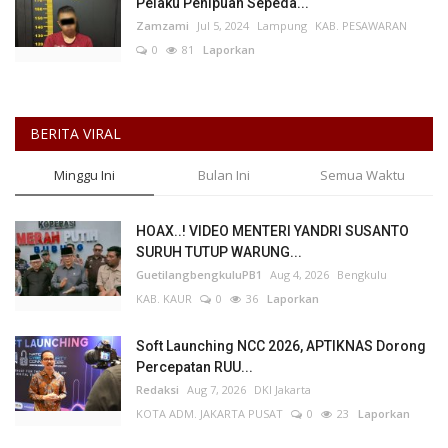
Pelaku Penipuan Sepeda...
Zamzami
Jul 5, 2024
Lampung
KAB. PESAWARAN
0
81
Laporkan
BERITA VIRAL
Minggu Ini
Bulan Ini
Semua Waktu
HOAX..! VIDEO MENTERI YANDRI SUSANTO
SURUH TUTUP WARUNG...
GuetilangbengkuluPB1
Aug 4, 2026
Bengkulu
KAB. KAUR
0
36
Laporkan
Soft Launching NCC 2026, APTIKNAS Dorong
Percepatan RUU...
Redaksi
Aug 7, 2026
DKI Jakarta
KOTA ADM. JAKARTA PUSAT
0
23
Laporkan