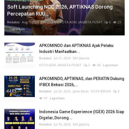
Soft Launching NCC 2026, APTIKNAS Dorong
Percepatan RUU...
Redaksi
Aug 7, 2026
DKI Jakarta
KOTA ADM. JAKARTA PUSAT
0
23
Laporkan
APKOMINDO dan APTIKNAS Ajak Pelaku
Industri Manfaatkan...
Redaksi
Jul 21, 2026
DKI Jakarta
KOTA ADM. JAKARTA PUSAT
0
46
Laporkan
APKOMINDO, APTIKNAS, dan PERATIN Dukung
IFBEX Bekasi 2026,...
Redaksi
Jul 20, 2026
Jawa Barat
KOTA BEKASI
0
47
Laporkan
Indonesia Game Experience (IGEX) 2026 Siap
Digelar, Dorong...
Redaksi
Jul 19, 2026
DKI Jakarta