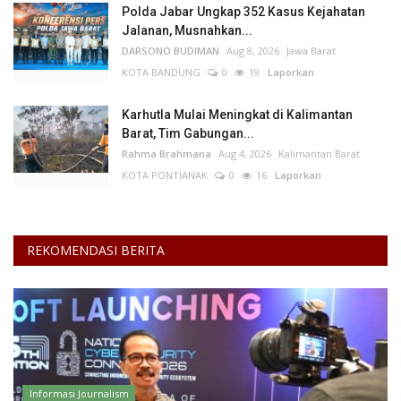
Polda Jabar Ungkap 352 Kasus Kejahatan
Jalanan, Musnahkan...
DARSONO BUDIMAN
Aug 8, 2026
Jawa Barat
KOTA BANDUNG
0
19
Laporkan
Karhutla Mulai Meningkat di Kalimantan
Barat, Tim Gabungan...
Rahma Brahmana
Aug 4, 2026
Kalimantan Barat
KOTA PONTIANAK
0
16
Laporkan
REKOMENDASI BERITA
Informasi Journalism