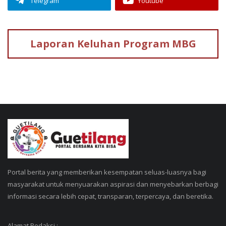
Telegram
Youtube
Laporan Keluhan
Program MBG
Portal berita yang memberikan kesempatan seluas-luasnya bagi
masyarakat untuk menyuarakan aspirasi dan menyebarkan berbagi
informasi secara lebih cepat, transparan, terpercaya, dan beretika.
Alamat Redaksi :