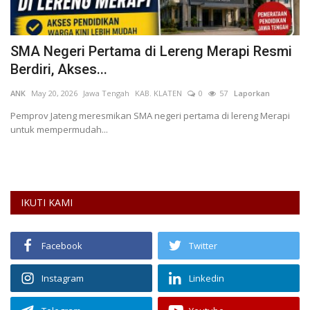
SMA Negeri Pertama di Lereng Merapi Resmi
P
Berdiri, Akses...
T
ANK
May 20, 2026
Jawa Tengah
KAB. KLATEN
0
57
Laporkan
Al
Pemprov Jateng meresmikan SMA negeri pertama di lereng Merapi
untuk mempermudah...
an
IKUTI KAMI
Facebook
Twitter
Instagram
Linkedin