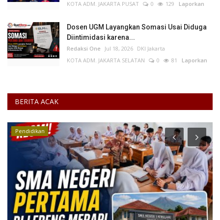
KOTA ADM. JAKARTA PUSAT
0
129
Laporkan
Dosen UGM Layangkan Somasi Usai Diduga
Diintimidasi karena...
Redaksi One
Jul 18, 2026
DKI Jakarta
KOTA ADM. JAKARTA SELATAN
0
81
Laporkan
BERITA ACAK
Pendidikan