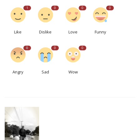
1
0
0
0
Like
Dislike
Love
Funny
0
0
0
Angry
Sad
Wow