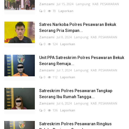
Zamzami
Jul 15, 2024
Lampung
KAB. PESAWARAN
0
70
Laporkan
Satres Narkoba Polres Pesawaran Bekuk
Seorang Pria Simpan...
Zamzami
Jul 8, 2024
Lampung
KAB. PESAWARAN
0
124
Laporkan
Unit PPA Satreskrim Polres Pesawaran Bekuk
Seorang Remaja...
Zamzami
Jul 7, 2024
Lampung
KAB. PESAWARAN
0
112
Laporkan
Satreskrim Polres Pesawaran Tangkap
Seorang Ibu Rumah Tangga...
Zamzami
Jul 6, 2024
Lampung
KAB. PESAWARAN
0
136
Laporkan
Satreskrim Polres Pesawaran Ringkus