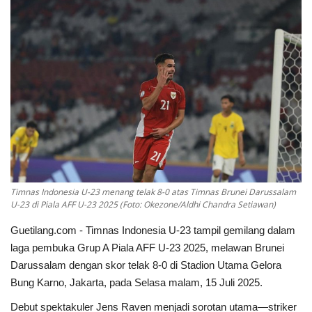
Keamanan
Kejahatan
Cybers Event
UMKM & Ekonomi Kreatif
Pekerja Migran Indonesia
Timnas Indonesia U-23 menang telak 8-0 atas Timnas Brunei Darussalam
Ekonomi
U-23 di Piala AFF U-23 2025 (Foto: Okezone/Aldhi Chandra Setiawan)
Guetilang.com - Timnas Indonesia U‑23 tampil gemilang dalam
Pendidikan
laga pembuka Grup A Piala AFF U‑23 2025, melawan Brunei
Darussalam dengan skor telak 8‑0 di Stadion Utama Gelora
Informasi Journalism
Bung Karno, Jakarta, pada Selasa malam, 15 Juli 2025.
Debut spektakuler Jens Raven menjadi sorotan utama—striker
Olahraga