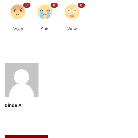
0
0
0
Angry
Sad
Wow
Dinda A