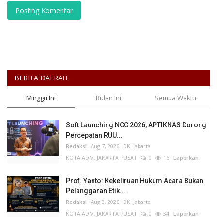
Posting Komentar
BERITA DAERAH
Minggu Ini
Bulan Ini
Semua Waktu
Soft Launching NCC 2026, APTIKNAS Dorong
Percepatan RUU...
Redaksi
Aug 7, 2026
DKI Jakarta
KOTA ADM. JAKARTA PUSAT
0
16
Laporkan
Prof. Yanto: Kekeliruan Hukum Acara Bukan
Pelanggaran Etik...
Redaksi
Aug 3, 2026
DKI Jakarta
KOTA ADM. JAKARTA PUSAT
0
34
Laporkan