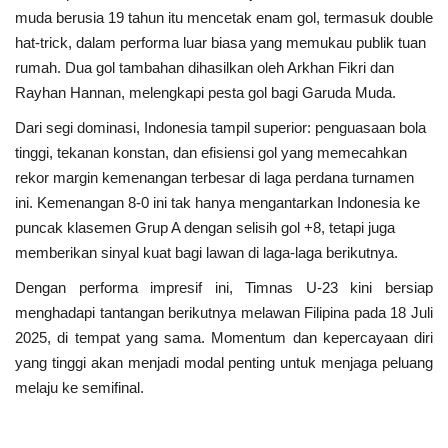
muda berusia 19 tahun itu mencetak enam gol, termasuk double
hat‑trick, dalam performa luar biasa yang memukau publik tuan
Kesehatan
rumah. Dua gol tambahan dihasilkan oleh Arkhan Fikri dan
Rayhan Hannan, melengkapi pesta gol bagi Garuda Muda.
Layanan Publik
Dari segi dominasi, Indonesia tampil superior: penguasaan bola
Perempuan/Anak
tinggi, tekanan konstan, dan efisiensi gol yang memecahkan
rekor margin kemenangan terbesar di laga perdana turnamen
ini. Kemenangan 8-0 ini tak hanya mengantarkan Indonesia ke
puncak klasemen Grup A dengan selisih gol +8, tetapi juga
memberikan sinyal kuat bagi lawan di laga-laga berikutnya.
Dengan performa impresif ini, Timnas U‑23 kini bersiap
menghadapi tantangan berikutnya melawan Filipina pada 18 Juli
2025, di tempat yang sama. Momentum dan kepercayaan diri
yang tinggi akan menjadi modal penting untuk menjaga peluang
melaju ke semifinal.