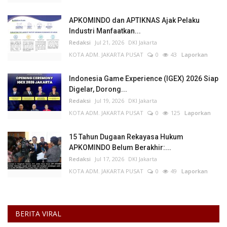
APKOMINDO dan APTIKNAS Ajak Pelaku
Industri Manfaatkan...
Redaksi
Jul 21, 2026
DKI Jakarta
KOTA ADM. JAKARTA PUSAT
0
43
Laporkan
Indonesia Game Experience (IGEX) 2026 Siap
Digelar, Dorong...
Redaksi
Jul 19, 2026
DKI Jakarta
KOTA ADM. JAKARTA PUSAT
0
125
Laporkan
15 Tahun Dugaan Rekayasa Hukum
APKOMINDO Belum Berakhir:...
Redaksi
Jul 17, 2026
DKI Jakarta
KOTA ADM. JAKARTA PUSAT
0
49
Laporkan
BERITA VIRAL