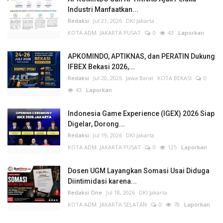
Industri Manfaatkan...
Redaksi
Jul 21, 2026
DKI Jakarta
KOTA ADM. JAKARTA PUSAT
0
43
Laporkan
APKOMINDO, APTIKNAS, dan PERATIN Dukung
IFBEX Bekasi 2026,...
Redaksi
Jul 20, 2026
Jawa Barat
KOTA BEKASI
0
43
Laporkan
Indonesia Game Experience (IGEX) 2026 Siap
Digelar, Dorong...
Redaksi
Jul 19, 2026
DKI Jakarta
KOTA ADM. JAKARTA PUSAT
0
125
Laporkan
Dosen UGM Layangkan Somasi Usai Diduga
Diintimidasi karena...
Redaksi One
Jul 18, 2026
DKI Jakarta
KOTA ADM. JAKARTA SELATAN
0
78
Laporkan