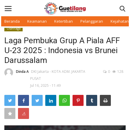
Beranda
Keamanan
Ketertiban
Pelanggaran
Kejahatan
Olahraga
Masuk
Daftar
Laga Pembuka Grup A Piala AFF
U‑23 2025 : Indonesia vs Brunei
Beranda
Darussalam
Daerah
Dinda A
DKI Jakarta - KOTA ADM. JAKARTA
0
128
PUSAT
Makan Bergizi
Jul 16, 2025 - 11:49
Warkop Digital
Pelanggaran
⚠
Ketertiban