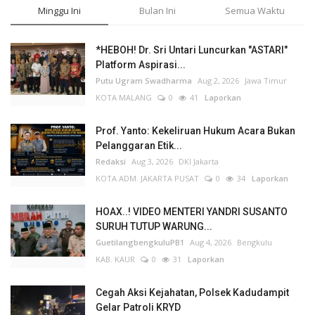
Minggu Ini
Bulan Ini
Semua Waktu
*HEBOH! Dr. Sri Untari Luncurkan "ASTARI"
Platform Aspirasi...
Putu Ugram Swadharma
Aug 2, 2026
Jawa Timur
KOTA MALANG
0
41
Laporkan
Prof. Yanto: Kekeliruan Hukum Acara Bukan
Pelanggaran Etik...
Redaksi
Aug 3, 2026
DKI Jakarta
KOTA ADM. JAKARTA PUSAT
0
34
Laporkan
HOAX..! VIDEO MENTERI YANDRI SUSANTO
SURUH TUTUP WARUNG...
GuetilangbengkuluPB1
Aug 4, 2026
Bengkulu
KAB. KAUR
0
31
Laporkan
Cegah Aksi Kejahatan, Polsek Kadudampit
Gelar Patroli KRYD