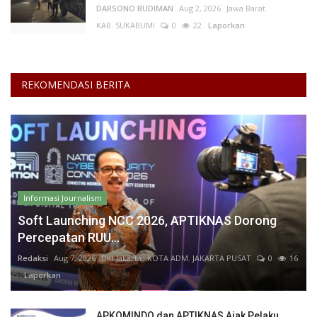
DARSONO BUDIMAN
Aug 2, 2026
Jawa Barat
KAB. SUKABUMI
0
22
Laporkan
REKOMENDASI BERITA
Informasi Journalism
Soft Launching NCC 2026, APTIKNAS Dorong
Percepatan RUU...
Redaksi
Aug 7, 2026
DKI Jakarta
KOTA ADM. JAKARTA PUSAT
0
16
Laporkan
APKOMINDO dan APTIKNAS Ajak Pelaku