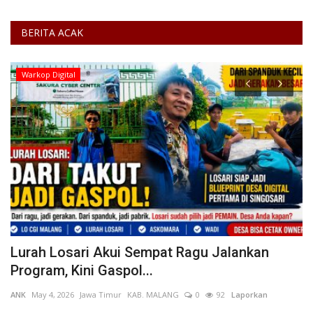
BERITA ACAK
Warkop Digital
Lurah Losari Akui Sempat Ragu Jalankan
D
Program, Kini Gaspol...
P
ANK
May 4, 2026
Jawa Timur
KAB. MALANG
0
92
Laporkan
Di