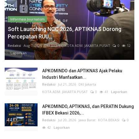
Informasi Journalism
Soft Launching NCC 2026, APTIKNAS Dorong
Percepatan RUU...
Redaksi
Aug 7, 2026
DKI Jakarta
KOTA ADM. JAKARTA PUSAT
0
12
Laporkan
APKOMINDO dan APTIKNAS Ajak Pelaku
Industri Manfaatkan...
Redaksi
Jul 21, 2026
DKI Jakarta
KOTA ADM. JAKARTA PUSAT
0
41
Laporkan
APKOMINDO, APTIKNAS, dan PERATIN Dukung
IFBEX Bekasi 2026,...
Redaksi
Jul 20, 2026
Jawa Barat
KOTA BEKASI
0
42
Laporkan