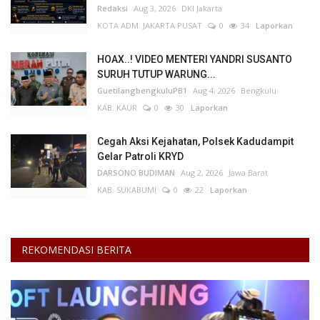
Redaksi
Aug 3, 2026
DKI Jakarta
KOTA ADM. JAKARTA PUSAT
0
34
Laporkan
HOAX..! VIDEO MENTERI YANDRI SUSANTO
SURUH TUTUP WARUNG...
GuetilangbengkuluPB1
Aug 4, 2026
Bengkulu
KAB. KAUR
0
30
Laporkan
Cegah Aksi Kejahatan, Polsek Kadudampit
Gelar Patroli KRYD
DARSONO BUDIMAN
Aug 2, 2026
Jawa Barat
KAB. SUKABUMI
0
22
Laporkan
REKOMENDASI BERITA