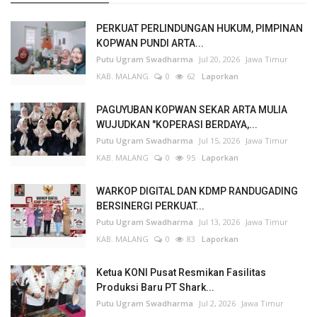
PERKUAT PERLINDUNGAN HUKUM, PIMPINAN
KOPWAN PUNDI ARTA...
Putu Ugram Swadharma
Jul 20, 2026
Jawa Timur
KAB. MALANG
0
62
Laporkan
PAGUYUBAN KOPWAN SEKAR ARTA MULIA
WUJUDKAN "KOPERASI BERDAYA,...
Putu Ugram Swadharma
Jul 15, 2026
Jawa Timur
KAB. MALANG
0
95
Laporkan
WARKOP DIGITAL DAN KDMP RANDUGADING
BERSINERGI PERKUAT...
Putu Ugram Swadharma
Jul 13, 2026
Jawa Timur
KAB. MALANG
0
83
Laporkan
Ketua KONI Pusat Resmikan Fasilitas
Produksi Baru PT Shark...
Putu Ugram Swadharma
Jul 2, 2026
Jawa Timur