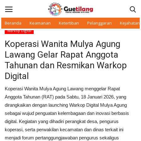
Beranda
Keamanan
Ketertiban
Pelanggaran
Kejahatan
Warkop Digital
Masuk
Daftar
Koperasi Wanita Mulya Agung
Lawang Gelar Rapat Anggota
Beranda
Tahunan dan Resmikan Warkop
Daerah
Digital
Makan Bergizi
Koperasi Wanita Mulya Agung Lawang menggelar Rapat
Anggota Tahunan (RAT) pada Sabtu, 18 Januari 2026, yang
Warkop Digital
dirangkaikan dengan launching Warkop Digital Mulya Agung
sebagai wujud penguatan kelembagaan dan inovasi berbasis
Pelanggaran
digital. Kegiatan yang dihadiri perangkat desa, pengurus
koperasi, serta perwakilan kecamatan dan dinas terkait ini
Ketertiban
menjadi forum pertanggungjawaban pengurus sekaligus