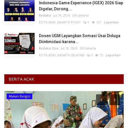
Indonesia Game Experience (IGEX) 2026 Siap
Digelar, Dorong...
Redaksi
Jul 19, 2026
DKI Jakarta
KOTA ADM. JAKARTA PUSAT
0
121
Laporkan
Dosen UGM Layangkan Somasi Usai Diduga
Diintimidasi karena...
Redaksi One
Jul 18, 2026
DKI Jakarta
KOTA ADM. JAKARTA SELATAN
0
75
Laporkan
BERITA ACAK
Makan Bergizi