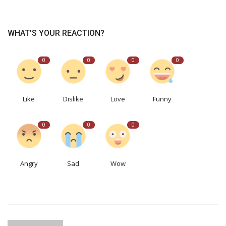
WHAT'S YOUR REACTION?
0
0
0
0
Like
Dislike
Love
Funny
0
0
0
Angry
Sad
Wow