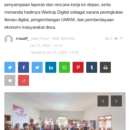
penyampaian laporan dan rencana kerja ke depan, serta
Keamanan
menandai hadirnya Warkop Digital sebagai sarana peningkatan
literasi digital, pengembangan UMKM, dan pemberdayaan
Kejahatan
ekonomi masyarakat desa.
rraaaff_
Jawa Timur - KAB. MALANG
0
71
Cybers Event
Jan 21, 2026 - 12:16
Updated: Jan 21, 2026 - 15:58
UMKM & Ekonomi Kreatif
Pekerja Migran Indonesia
⚠
Ekonomi
Pendidikan
Informasi Journalism
Olahraga