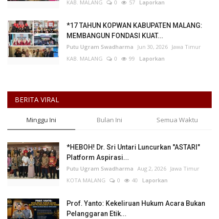
KAB. MALANG
0
57
Laporkan
*17 TAHUN KOPWAN KABUPATEN MALANG:
MEMBANGUN FONDASI KUAT...
Putu Ugram Swadharma
Jun 30, 2026
Jawa Timur
KAB. MALANG
0
99
Laporkan
BERITA VIRAL
Minggu Ini
Bulan Ini
Semua Waktu
*HEBOH! Dr. Sri Untari Luncurkan "ASTARI"
Platform Aspirasi...
Putu Ugram Swadharma
Aug 2, 2026
Jawa Timur
KOTA MALANG
0
40
Laporkan
Prof. Yanto: Kekeliruan Hukum Acara Bukan
Pelanggaran Etik...