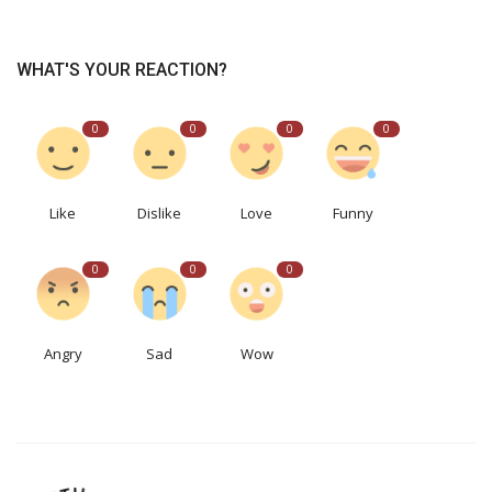
WHAT'S YOUR REACTION?
0
0
0
0
Like
Dislike
Love
Funny
0
0
0
Angry
Sad
Wow