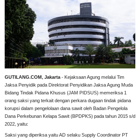
Keamanan
Kejahatan
Cybers Event
UMKM & Ekonomi Kreatif
Pekerja Migran Indonesia
GUTILANG.COM, Jakarta
- Kejaksaan Agung melalui Tim
Jaksa Penyidik pada Direktorat Penyidikan Jaksa Agung Muda
Ekonomi
Bidang Tindak Pidana Khusus (JAM PIDSUS) memeriksa 1
orang saksi yang terkait dengan perkara dugaan tindak pidana
Pendidikan
korupsi dalam pengelolaan dana sawit oleh Badan Pengelola
Dana Perkebunan Kelapa Sawit (BPDPKS) pada tahun 2015 s/d
Informasi Journalism
2022, yaitu:
Saksi yang diperiksa yaitu AD selaku Supply Coordinator PT
Olahraga