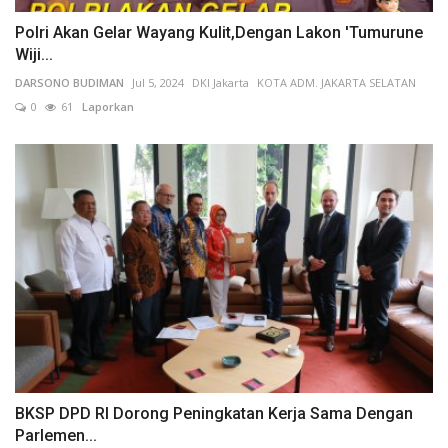
Polri Akan Gelar Wayang Kulit,Dengan Lakon 'Tumurune
Wiji...
DARSONO BUDIMAN
Jul 5, 2024
DKI Jakarta
KOTA ADM. JAKARTA SELATAN
0
61
Laporkan
BKSP DPD RI Dorong Peningkatan Kerja Sama Dengan
Parlemen...