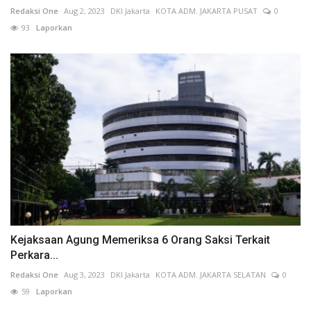
Redaksi One
Aug 2, 2023
DKI Jakarta
KOTA ADM. JAKARTA PUSAT
0
93
Laporkan
Kejaksaan Agung Memeriksa 6 Orang Saksi Terkait
Perkara...
Redaksi One
Aug 3, 2023
DKI Jakarta
KOTA ADM. JAKARTA SELATAN
0
59
Laporkan