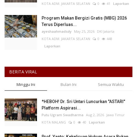
KOTA ADM. JAKARTA SELATAN
0
41
Laporkan
Program Makan Bergizi Gratis (MBG) 2026
Terus Diperluas...
ayeshaahmadsdy
May 25, 2026
DKI Jakarta
KOTA ADM. JAKARTA SELATAN
0
448
Laporkan
BERITA VIRAL
Minggu Ini
Bulan Ini
Semua Waktu
*HEBOH! Dr. Sri Untari Luncurkan "ASTARI"
Platform Aspirasi...
Putu Ugram Swadharma
Aug 2, 2026
Jawa Timur
KOTA MALANG
0
40
Laporkan
Prof. Yanto: Kekeliruan Hukum Acara Bukan