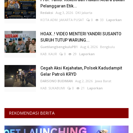
Pelanggaran Etik...
Redaksi
Aug 3, 2026
DKI Jakarta
KOTA ADM. JAKARTA PUSAT
0
33
Laporkan
HOAX..! VIDEO MENTERI YANDRI SUSANTO
SURUH TUTUP WARUNG...
GuetilangbengkuluPB1
Aug 4, 2026
Bengkulu
KAB. KAUR
0
29
Laporkan
Cegah Aksi Kejahatan, Polsek Kadudampit
Gelar Patroli KRYD
DARSONO BUDIMAN
Aug 2, 2026
Jawa Barat
KAB. SUKABUMI
0
21
Laporkan
REKOMENDASI BERITA