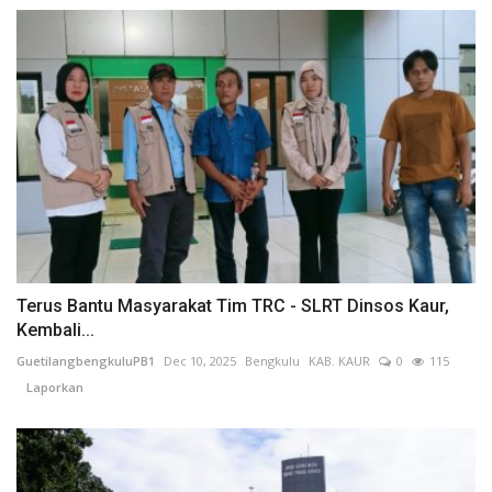
Terus Bantu Masyarakat Tim TRC - SLRT Dinsos Kaur,
Kembali...
GuetilangbengkuluPB1
Dec 10, 2025
Bengkulu
KAB. KAUR
0
115
Laporkan