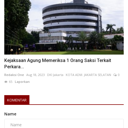
Kejaksaan Agung Memeriksa 1 Orang Saksi Terkait
Perkara...
Redaksi One
Aug 18, 2023
DKI Jakarta
KOTA ADM. JAKARTA SELATAN
0
65
Laporkan
KOMENTAR
Name