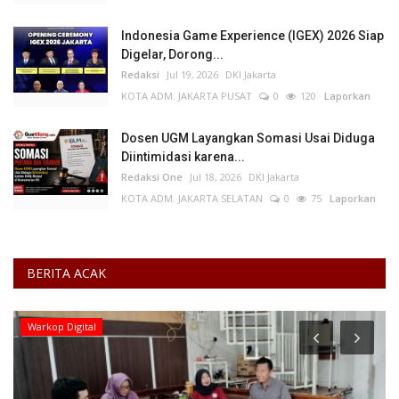
Indonesia Game Experience (IGEX) 2026 Siap
Digelar, Dorong...
Redaksi
Jul 19, 2026
DKI Jakarta
KOTA ADM. JAKARTA PUSAT
0
120
Laporkan
Dosen UGM Layangkan Somasi Usai Diduga
Diintimidasi karena...
Redaksi One
Jul 18, 2026
DKI Jakarta
KOTA ADM. JAKARTA SELATAN
0
75
Laporkan
BERITA ACAK
Warkop Digital