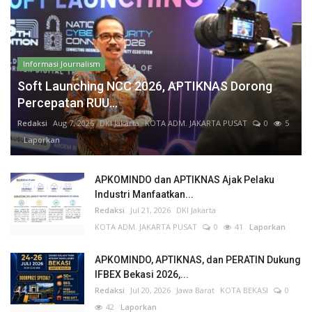
Informasi Journalism
Soft Launching NCC 2026, APTIKNAS Dorong
Percepatan RUU...
Redaksi
Aug 7, 2026
DKI Jakarta
KOTA ADM. JAKARTA PUSAT
0
5
Laporkan
APKOMINDO dan APTIKNAS Ajak Pelaku
Industri Manfaatkan...
Redaksi
Jul 21, 2026
DKI Jakarta
KOTA ADM. JAKARTA PUSAT
0
41
Laporkan
APKOMINDO, APTIKNAS, dan PERATIN Dukung
IFBEX Bekasi 2026,...
Redaksi
Jul 20, 2026
Jawa Barat
KOTA BEKASI
0
42
Laporkan