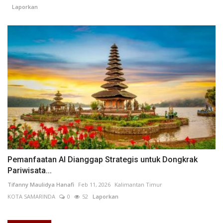
Laporkan
Pemanfaatan AI Dianggap Strategis untuk Dongkrak
Pariwisata...
Tifanny Maulidya Hanafi
Feb 11, 2026
Kalimantan Timur
KOTA SAMARINDA
0
52
Laporkan