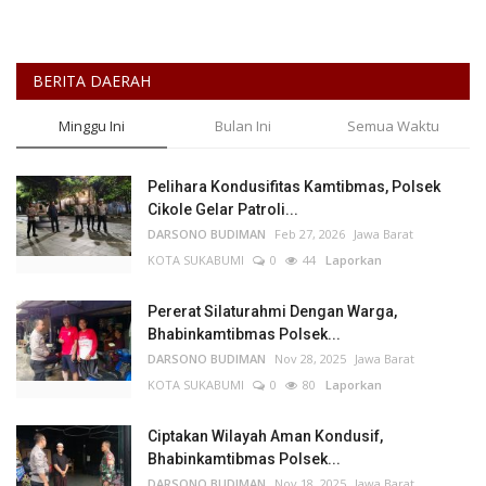
BERITA DAERAH
Minggu Ini
Bulan Ini
Semua Waktu
Pelihara Kondusifitas Kamtibmas, Polsek
Cikole Gelar Patroli...
DARSONO BUDIMAN
Feb 27, 2026
Jawa Barat
KOTA SUKABUMI
0
44
Laporkan
Pererat Silaturahmi Dengan Warga,
Bhabinkamtibmas Polsek...
DARSONO BUDIMAN
Nov 28, 2025
Jawa Barat
KOTA SUKABUMI
0
80
Laporkan
Ciptakan Wilayah Aman Kondusif,
Bhabinkamtibmas Polsek...
DARSONO BUDIMAN
Nov 18, 2025
Jawa Barat