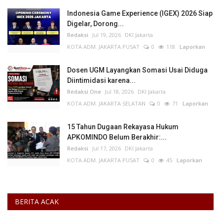
Indonesia Game Experience (IGEX) 2026 Siap
Digelar, Dorong...
Redaksi
Jul 19, 2026
DKI Jakarta
KOTA ADM. JAKARTA PUSAT
0
118
Laporkan
Dosen UGM Layangkan Somasi Usai Diduga
Diintimidasi karena...
Redaksi One
Jul 18, 2026
DKI Jakarta
KOTA ADM. JAKARTA SELATAN
0
71
Laporkan
15 Tahun Dugaan Rekayasa Hukum
APKOMINDO Belum Berakhir:...
Redaksi
Jul 17, 2026
DKI Jakarta
KOTA ADM. JAKARTA PUSAT
0
45
Laporkan
BERITA ACAK