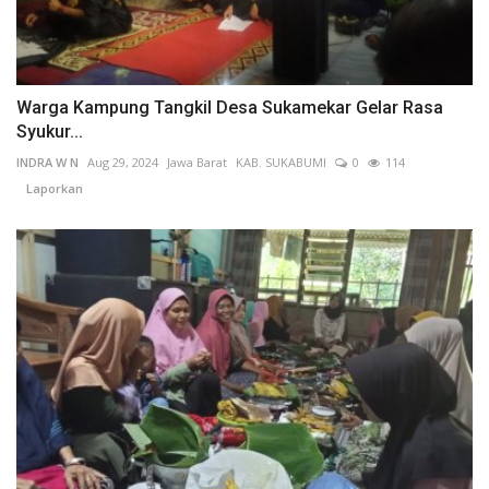
Warga Kampung Tangkil Desa Sukamekar Gelar Rasa
Syukur...
INDRA W N
Aug 29, 2024
Jawa Barat
KAB. SUKABUMI
0
114
Laporkan