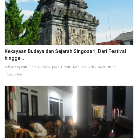
Kekayaan Budaya dan Sejarah Singosari, Dari Festival
hingga...
alfi.widayanti
Feb 20, 2026
Jawa Timur
KAB. MALANG
0
52
Laporkan