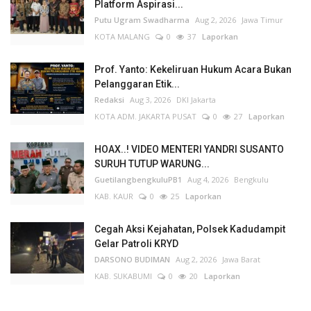
Platform Aspirasi...
Putu Ugram Swadharma
Aug 2, 2026
Jawa Timur
KOTA MALANG
0
37
Laporkan
Prof. Yanto: Kekeliruan Hukum Acara Bukan
Pelanggaran Etik...
Redaksi
Aug 3, 2026
DKI Jakarta
KOTA ADM. JAKARTA PUSAT
0
27
Laporkan
HOAX..! VIDEO MENTERI YANDRI SUSANTO
SURUH TUTUP WARUNG...
GuetilangbengkuluPB1
Aug 4, 2026
Bengkulu
KAB. KAUR
0
25
Laporkan
Cegah Aksi Kejahatan, Polsek Kadudampit
Gelar Patroli KRYD
DARSONO BUDIMAN
Aug 2, 2026
Jawa Barat
KAB. SUKABUMI
0
20
Laporkan