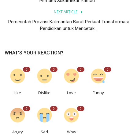
Pemdes Sukamekar Pantau...
NEXT ARTICLE
Pemerintah Provinsi Kalimantan Barat Perkuat Transformasi
Pendidikan untuk Mencetak...
WHAT'S YOUR REACTION?
0
0
0
0
Like
Dislike
Love
Funny
0
0
0
Angry
Sad
Wow