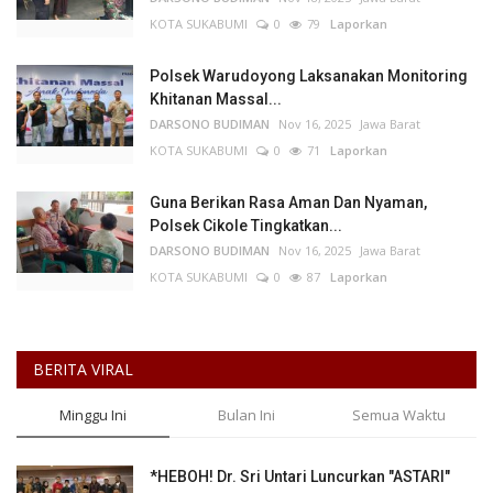
KOTA SUKABUMI
0
79
Laporkan
Polsek Warudoyong Laksanakan Monitoring
Khitanan Massal...
DARSONO BUDIMAN
Nov 16, 2025
Jawa Barat
KOTA SUKABUMI
0
71
Laporkan
Guna Berikan Rasa Aman Dan Nyaman,
Polsek Cikole Tingkatkan...
DARSONO BUDIMAN
Nov 16, 2025
Jawa Barat
KOTA SUKABUMI
0
87
Laporkan
BERITA VIRAL
Minggu Ini
Bulan Ini
Semua Waktu
*HEBOH! Dr. Sri Untari Luncurkan "ASTARI"