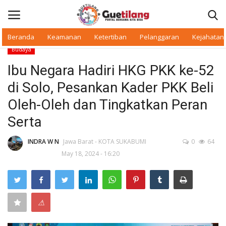
Beranda
Keamanan
Ketertiban
Pelanggaran
Kejahatan
Budaya
Masuk
Daftar
Ibu Negara Hadiri HKG PKK ke-52
di Solo, Pesankan Kader PKK Beli
Beranda
Oleh-Oleh dan Tingkatkan Peran
Daerah
Serta
Makan Bergizi
INDRA W N
Jawa Barat - KOTA SUKABUMI
0
64
May 18, 2024 - 16:20
Warkop Digital
Pelanggaran
⚠
Ketertiban