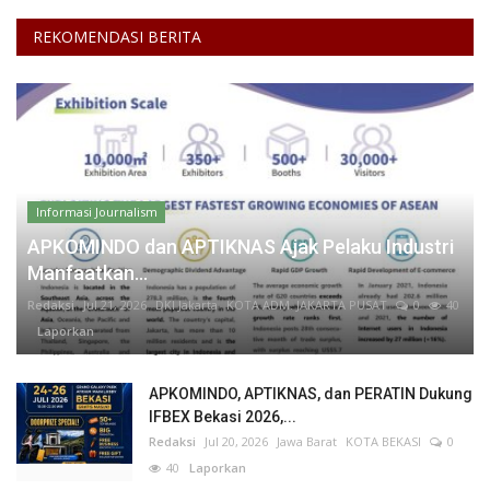
REKOMENDASI BERITA
Informasi Journalism
APKOMINDO dan APTIKNAS Ajak Pelaku Industri
Manfaatkan...
Redaksi
Jul 21, 2026
DKI Jakarta
KOTA ADM. JAKARTA PUSAT
0
40
Laporkan
APKOMINDO, APTIKNAS, dan PERATIN Dukung
IFBEX Bekasi 2026,...
Redaksi
Jul 20, 2026
Jawa Barat
KOTA BEKASI
0
40
Laporkan