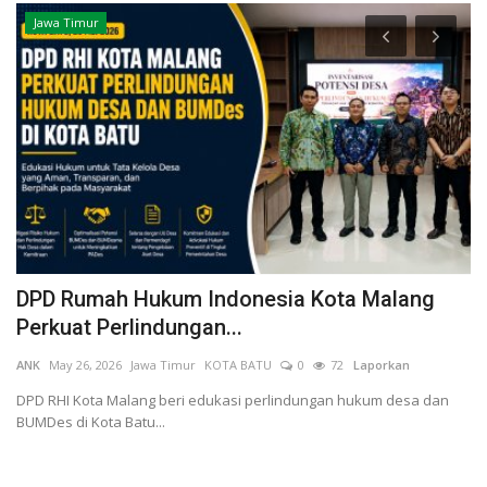
Jawa Timur
DPD Rumah Hukum Indonesia Kota Malang
M
Perkuat Perlindungan...
D
ANK
May 26, 2026
Jawa Timur
KOTA BATU
0
72
Laporkan
Se
L
DPD RHI Kota Malang beri edukasi perlindungan hukum desa dan
BUMDes di Kota Batu...
t,
Mi
de