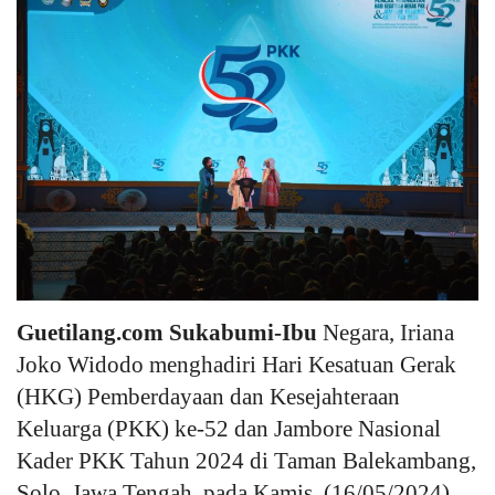
Keamanan
Kejahatan
Cybers Event
UMKM & Ekonomi Kreatif
Pekerja Migran Indonesia
Ekonomi
Guetilang.com Sukabumi-Ibu
Negara, Iriana
Joko Widodo menghadiri Hari Kesatuan Gerak
Pendidikan
(HKG) Pemberdayaan dan Kesejahteraan
Keluarga (PKK) ke-52 dan Jambore Nasional
Informasi Journalism
Kader PKK Tahun 2024 di Taman Balekambang,
Olahraga
Solo, Jawa Tengah, pada Kamis, (16/05/2024)