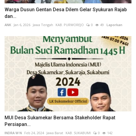
Warga Dusun Gentan Desa Dilem Gelar Syukuran Rajab
dan...
ANK
Jan 6, 2026
Jawa Tengah
KAB. PURWOREJO
0
49
Laporkan
MUI Desa Sukamekar Bersama Stakeholder Rapat
Persiapan...
INDRA W N
Feb 24, 2024
Jawa Barat
KAB. SUKABUMI
0
142