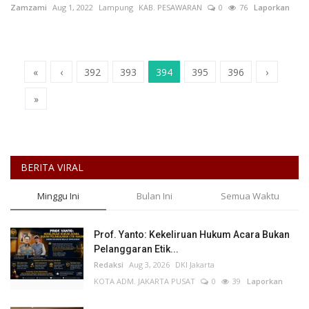
Zamzami
Aug 1, 2022
Lampung
KAB. PESAWARAN
0
76
Laporkan
«
‹
392
393
394
395
396
›
»
BERITA VIRAL
Minggu Ini
Bulan Ini
Semua Waktu
Prof. Yanto: Kekeliruan Hukum Acara Bukan
Pelanggaran Etik...
Redaksi
Aug 3, 2026
DKI Jakarta
KOTA ADM. JAKARTA PUSAT
0
39
Laporkan