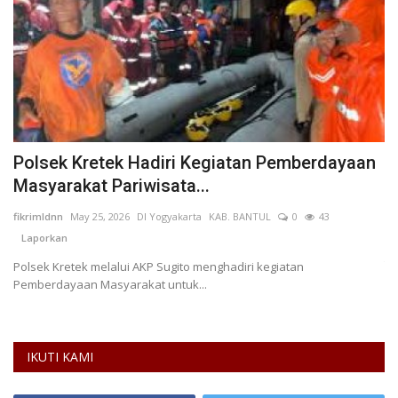
Polsek Kretek Hadiri Kegiatan Pemberdayaan
L
Masyarakat Pariwisata...
P
fikrimldnn
May 25, 2026
DI Yogyakarta
KAB. BANTUL
0
43
AN
Laporkan
Lu
ta
Polsek Kretek melalui AKP Sugito menghadiri kegiatan
Pemberdayaan Masyarakat untuk...
IKUTI KAMI