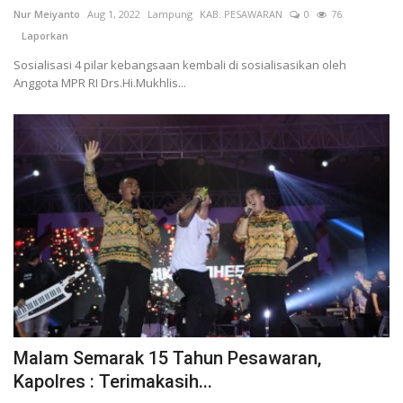
Nur Meiyanto
Aug 1, 2022
Lampung
KAB. PESAWARAN
0
76
Laporkan
Sosialisasi 4 pilar kebangsaan kembali di sosialisasikan oleh
Anggota MPR RI Drs.Hi.Mukhlis...
Malam Semarak 15 Tahun Pesawaran,
Kapolres : Terimakasih...