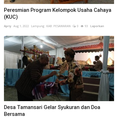
Keamanan
Peresmian Program Kelompok Usaha Cahaya
(KUC)
Kejahatan
Apriy
Aug 1, 2022
Lampung
KAB. PESAWARAN
0
93
Laporkan
Cybers Event
UMKM & Ekonomi Kreatif
Pekerja Migran Indonesia
Ekonomi
Pendidikan
Informasi Journalism
Desa Tamansari Gelar Syukuran dan Doa
Bersama
Olahraga