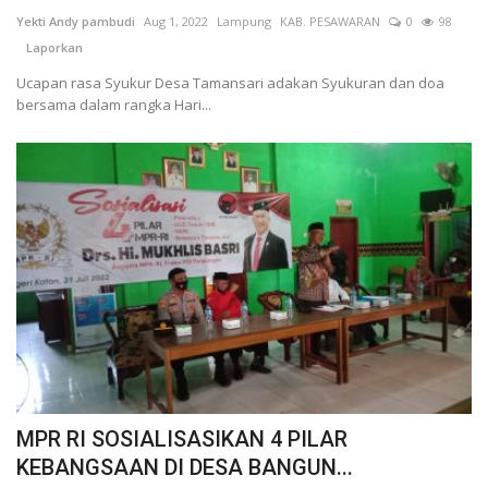
Yekti Andy pambudi
Aug 1, 2022
Lampung
KAB. PESAWARAN
0
98
Kesehatan
Laporkan
Ucapan rasa Syukur Desa Tamansari adakan Syukuran dan doa
Layanan Publik
bersama dalam rangka Hari...
Perempuan/Anak
MPR RI SOSIALISASIKAN 4 PILAR
KEBANGSAAN DI DESA BANGUN...