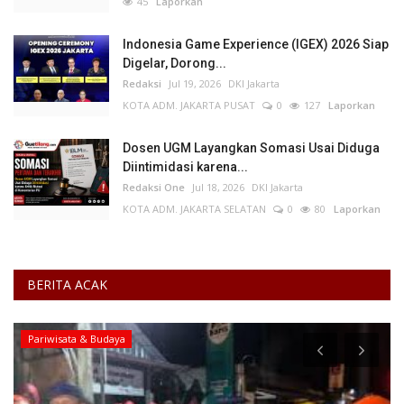
45
Laporkan
Indonesia Game Experience (IGEX) 2026 Siap
Digelar, Dorong...
Redaksi
Jul 19, 2026
DKI Jakarta
KOTA ADM. JAKARTA PUSAT
0
127
Laporkan
Dosen UGM Layangkan Somasi Usai Diduga
Diintimidasi karena...
Redaksi One
Jul 18, 2026
DKI Jakarta
KOTA ADM. JAKARTA SELATAN
0
80
Laporkan
BERITA ACAK
Pariwisata & Budaya