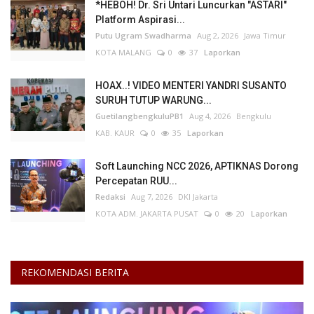
*HEBOH! Dr. Sri Untari Luncurkan "ASTARI"
Platform Aspirasi...
Putu Ugram Swadharma
Aug 2, 2026
Jawa Timur
KOTA MALANG
0
37
Laporkan
HOAX..! VIDEO MENTERI YANDRI SUSANTO
SURUH TUTUP WARUNG...
GuetilangbengkuluPB1
Aug 4, 2026
Bengkulu
KAB. KAUR
0
35
Laporkan
Soft Launching NCC 2026, APTIKNAS Dorong
Percepatan RUU...
Redaksi
Aug 7, 2026
DKI Jakarta
KOTA ADM. JAKARTA PUSAT
0
20
Laporkan
REKOMENDASI BERITA