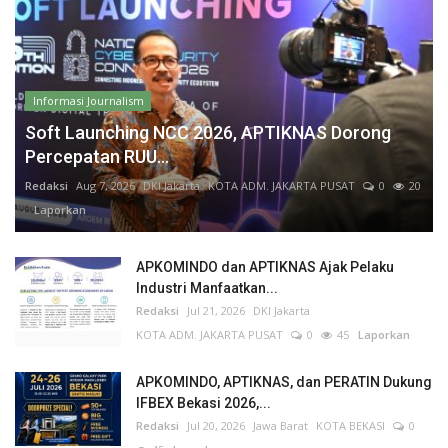
Informasi Journalism
Soft Launching NCC 2026, APTIKNAS Dorong
Percepatan RUU...
Redaksi
Aug 7, 2026
DKI Jakarta
KOTA ADM. JAKARTA PUSAT
0
20
Laporkan
APKOMINDO dan APTIKNAS Ajak Pelaku
Industri Manfaatkan...
Redaksi
Jul 21, 2026
DKI Jakarta
KOTA ADM. JAKARTA PUSAT
0
45
Laporkan
APKOMINDO, APTIKNAS, dan PERATIN Dukung
IFBEX Bekasi 2026,...
Redaksi
Jul 20, 2026
Jawa Barat
KOTA BEKASI
0