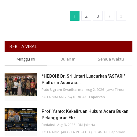
1
2
3
›
»
BERITA VIRAL
Minggu Ini
Bulan Ini
Semua Waktu
*HEBOH! Dr. Sri Untari Luncurkan "ASTARI"
Platform Aspirasi...
Putu Ugram Swadharma
Aug 2, 2026
Jawa Timur
KOTA MALANG
0
43
Laporkan
Prof. Yanto: Kekeliruan Hukum Acara Bukan
Pelanggaran Etik...
Redaksi
Aug 3, 2026
DKI Jakarta
KOTA ADM. JAKARTA PUSAT
0
39
Laporkan