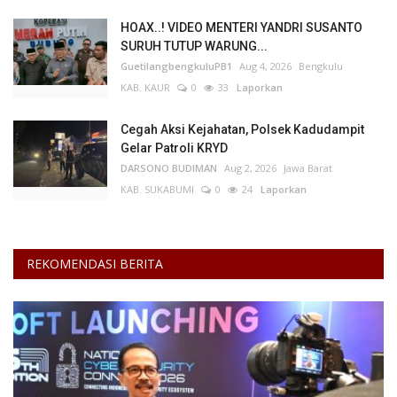
HOAX..! VIDEO MENTERI YANDRI SUSANTO
SURUH TUTUP WARUNG...
GuetilangbengkuluPB1
Aug 4, 2026
Bengkulu
KAB. KAUR
0
33
Laporkan
Cegah Aksi Kejahatan, Polsek Kadudampit
Gelar Patroli KRYD
DARSONO BUDIMAN
Aug 2, 2026
Jawa Barat
KAB. SUKABUMI
0
24
Laporkan
REKOMENDASI BERITA