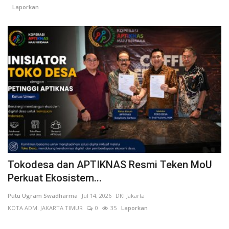
Laporkan
Tokodesa dan APTIKNAS Resmi Teken MoU
Perkuat Ekosistem...
Putu Ugram Swadharma
Jul 14, 2026
DKI Jakarta
KOTA ADM. JAKARTA TIMUR
0
35
Laporkan