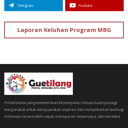
Telegram
Youtube
Laporan Keluhan
Program MBG
Portal berita yang memberikan kesempatan seluas-luasnya bagi
masyarakat untuk menyuarakan aspirasi dan menyebarkan berbagi
informasi secara lebih cepat, transparan, terpercaya, dan beretika.