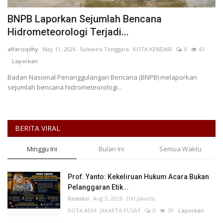
Keamanan
BNPB Laporkan Sejumlah Bencana
Hidrometeorologi Terjadi...
Kejahatan
alfarizqdhy
May 11, 2026
Sulawesi Tenggara
KOTA KENDARI
0
61
Laporkan
Cybers Event
Badan Nasional Penanggulangan Bencana (BNPB) melaporkan
sejumlah bencana hidrometeorologi...
UMKM & Ekonomi Kreatif
Pekerja Migran Indonesia
BERITA VIRAL
Ekonomi
Minggu Ini
Bulan Ini
Semua Waktu
Pendidikan
Prof. Yanto: Kekeliruan Hukum Acara Bukan
Pelanggaran Etik...
Informasi Journalism
Redaksi
Aug 3, 2026
DKI Jakarta
KOTA ADM. JAKARTA PUSAT
0
39
Laporkan
Olahraga