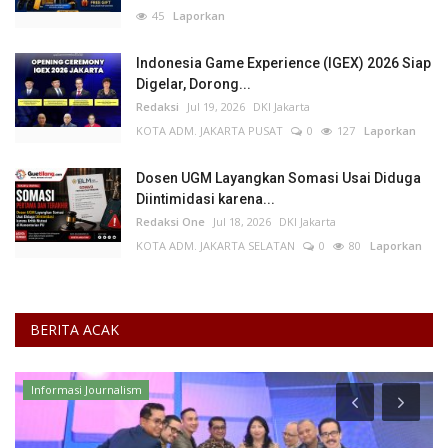
45
Laporkan
Indonesia Game Experience (IGEX) 2026 Siap
Digelar, Dorong...
Redaksi
Jul 19, 2026
DKI Jakarta
KOTA ADM. JAKARTA PUSAT
0
127
Laporkan
Dosen UGM Layangkan Somasi Usai Diduga
Diintimidasi karena...
Redaksi One
Jul 18, 2026
DKI Jakarta
KOTA ADM. JAKARTA SELATAN
0
80
Laporkan
BERITA ACAK
UMKM & Ekonomi Kreatif