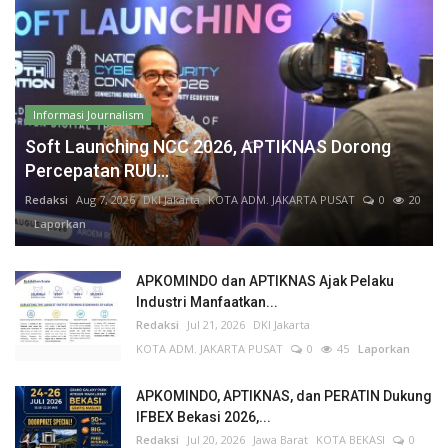
Informasi Journalism
Soft Launching NCC 2026, APTIKNAS Dorong
Percepatan RUU...
Redaksi
Aug 7, 2026
DKI Jakarta
KOTA ADM. JAKARTA PUSAT
0
20
Laporkan
APKOMINDO dan APTIKNAS Ajak Pelaku
Industri Manfaatkan...
Redaksi
Jul 21, 2026
DKI Jakarta
KOTA ADM. JAKARTA PUSAT
0
45
Laporkan
APKOMINDO, APTIKNAS, dan PERATIN Dukung
IFBEX Bekasi 2026,...
Redaksi
Jul 20, 2026
Jawa Barat
KOTA BEKASI
0