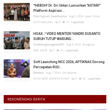
*HEBOH! Dr. Sri Untari Luncurkan "ASTARI"
Platform Aspirasi...
Kesehatan
Putu Ugram Swadharma
Aug 2, 2026
Jawa Timur
KOTA MALANG
0
37
Laporkan
Layanan Publik
HOAX..! VIDEO MENTERI YANDRI SUSANTO
Perempuan/Anak
SURUH TUTUP WARUNG...
GuetilangbengkuluPB1
Aug 4, 2026
Bengkulu
KAB. KAUR
0
35
Laporkan
Soft Launching NCC 2026, APTIKNAS Dorong
Percepatan RUU...
Redaksi
Aug 7, 2026
DKI Jakarta
KOTA ADM. JAKARTA PUSAT
0
20
Laporkan
REKOMENDASI BERITA