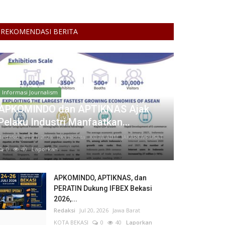
REKOMENDASI BERITA
Informasi Journalism
APKOMINDO dan APTIKNAS Ajak
Pelaku Industri Manfaatkan...
Redaksi
Jul 21, 2026
DKI Jakarta
KOTA ADM. JAKARTA PUSAT
0
40
Laporkan
APKOMINDO, APTIKNAS, dan
PERATIN Dukung IFBEX Bekasi
2026,...
Redaksi
Jul 20, 2026
Jawa Barat
KOTA BEKASI
0
40
Laporkan