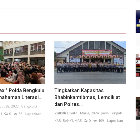
ax " Polda Bengkulu
Tingkatkan Kapasitas
ahaman Literasi...
Bhabinkamtibmas, Lemdiklat
dan Polres...
Oct 28, 2022
Bengkulu
Zulkifli Liputo
Mar 4, 2024
Jawa Tengah
U
0
88
Laporkan
KAB. BANYUMAS
0
109
Laporkan