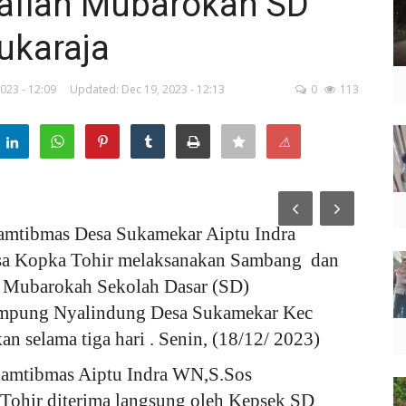
aflah Mubarokah SD
karaja
023 - 12:09
Updated: Dec 19, 2023 - 12:13
0
113
⚠
amtibmas Desa Sukamekar Aiptu Indra
a Kopka Tohir melaksanakan Sambang dan
 Mubarokah Sekolah Dasar (SD)
mpung Nyalindung Desa Sukamekar Kec
 selama tiga hari . Senin, (18/12/ 2023)
amtibmas Aiptu Indra WN,S.Sos
ohir diterima langsung oleh Kepsek SD