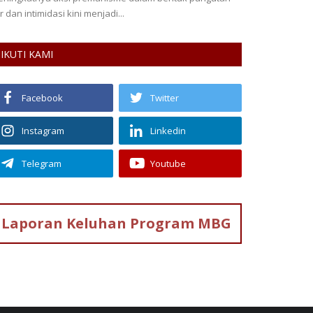
ar dan intimidasi kini menjadi...
Pegunungan yang 
IKUTI KAMI
Facebook
Twitter
Instagram
Linkedin
Telegram
Youtube
Laporan Keluhan
Program MBG