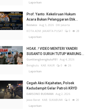
Laporkan
Prof. Yanto: Kekeliruan Hukum
Acara Bukan Pelanggaran Etik...
Redaksi
Aug 3, 2026
DKI Jakarta
KOTA ADM. JAKARTA PUSAT
0
28
Laporkan
HOAX..! VIDEO MENTERI YANDRI
SUSANTO SURUH TUTUP WARUNG...
GuetilangbengkuluPB1
Aug 4, 2026
Bengkulu
KAB. KAUR
0
26
Laporkan
Cegah Aksi Kejahatan, Polsek
Kadudampit Gelar Patroli KRYD
DARSONO BUDIMAN
Aug 2, 2026
Jawa Barat
KAB. SUKABUMI
0
20
Laporkan