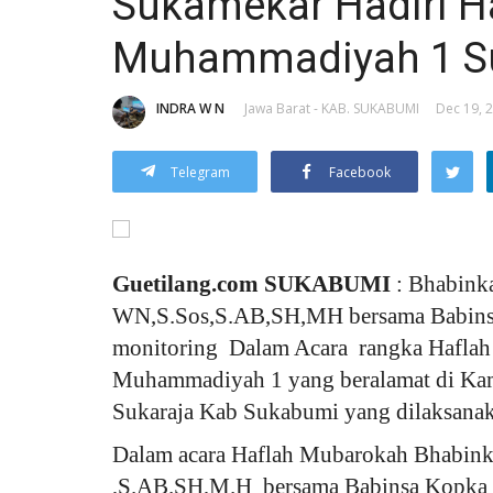
Sukamekar Hadiri H
Muhammadiyah 1 Su
INDRA W N
Jawa Barat - KAB. SUKABUMI
Dec 19, 2
Telegram
Facebook
Guetilang.com SUKABUMI
: Bhabink
WN,S.Sos,S.AB,SH,MH bersama Babins
monitoring Dalam Acara rangka Haflah
Muhammadiyah 1 yang beralamat di Ka
Sukaraja Kab Sukabumi yang dilaksanakan
Dalam acara Haflah Mubarokah Bhabink
,S.AB.SH,M.H bersama Babinsa Kopka T