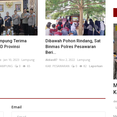
UMKM & Ekonomi Kreatif
mpung Terima
Dibawah Pohon Rindang, Sat
D Provinsi
Binmas Polres Pesawaran
Beri...
o
Jan 10, 2023
Lampung
Aldias87
Nov 2, 2022
Lampung
LAMPUNG
0
65
KAB. PESAWARAN
0
82
Laporkan
mpuan di
Mengemban Amanah Baru Erlin
M
Sulistyawati dan Bupati Malang...
K
TA PUSAT
Putu Ugram Swadharma
Jul 24, 2026
Jawa Timur
de
Email
KAB. PAMEKASAN
0
52
Laporkan
L
eberapa
Me