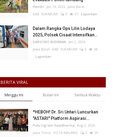
Hendri
Jan 16, 2026
Jawa Barat
KAB. SUKABUMI
0
67
Laporkan
Dalam Rangka Ops Lilin Lodaya
2025, Polsek Cisaat Intensifkan...
DARSONO BUDIMAN
Jan 2, 2026
Jawa Barat
KAB. SUKABUMI
0
58
Laporkan
BERITA VIRAL
Minggu Ini
Bulan Ini
Semua Waktu
*HEBOH! Dr. Sri Untari Luncurkan
"ASTARI" Platform Aspirasi...
Putu Ugram Swadharma
Aug 2, 2026
Jawa Timur
KOTA MALANG
0
39