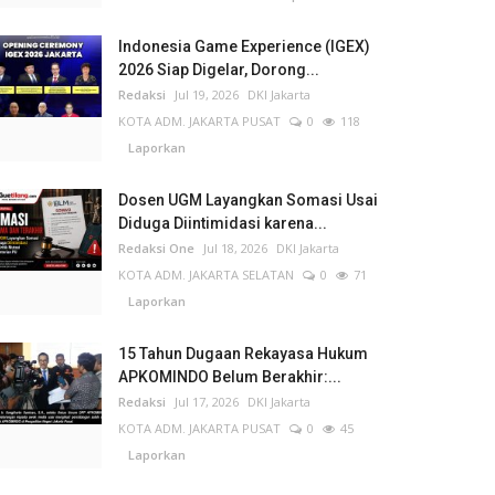
Indonesia Game Experience (IGEX)
2026 Siap Digelar, Dorong...
Redaksi
Jul 19, 2026
DKI Jakarta
KOTA ADM. JAKARTA PUSAT
0
118
Laporkan
Dosen UGM Layangkan Somasi Usai
Diduga Diintimidasi karena...
Redaksi One
Jul 18, 2026
DKI Jakarta
KOTA ADM. JAKARTA SELATAN
0
71
Laporkan
15 Tahun Dugaan Rekayasa Hukum
APKOMINDO Belum Berakhir:...
Redaksi
Jul 17, 2026
DKI Jakarta
KOTA ADM. JAKARTA PUSAT
0
45
Laporkan