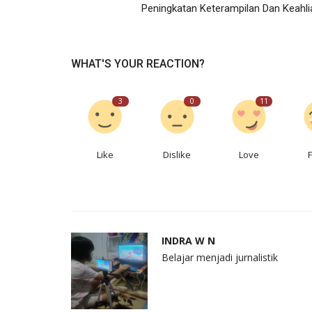
Peningkatan Keterampilan Dan Keahli
WHAT'S YOUR REACTION?
3
0
11
Like
Dislike
Love
INDRA W N
Belajar menjadi jurnalistik