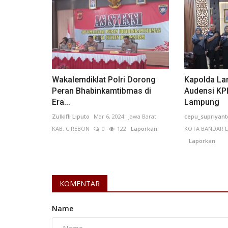
Perempuan/Anak
Wakalemdiklat Polri Dorong
Kapolda La
Peran Bhabinkamtibmas di
Audensi KPI
Era...
Lampung
Zulkifli Liputo
Mar 6, 2024
Jawa Barat
cepu_supriyant
KAB. CIREBON
0
122
Laporkan
KOTA BANDAR 
Laporkan
Kasus Pelecehan Seksual Pere
FH UI Terungkap, Puluhan...
KOMENTAR
muthia
Apr 15, 2026
DKI Jakarta
KOTA ADM. JAKAR
Name
0
73
Laporkan
pelecehan seksual yang terjadi di grup chat b