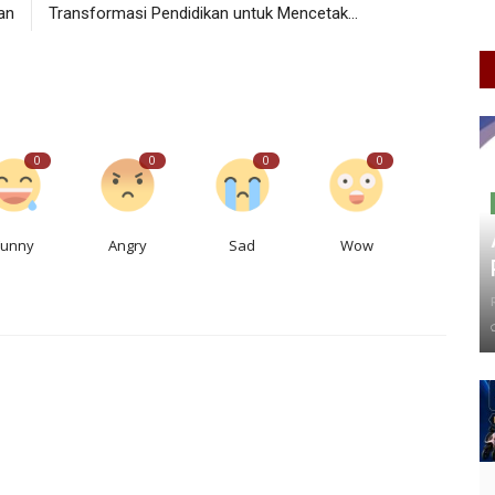
an
Transformasi Pendidikan untuk Mencetak...
0
0
0
0
Funny
Angry
Sad
Wow