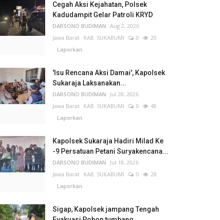
Cegah Aksi Kejahatan, Polsek
Kadudampit Gelar Patroli KRYD
DARSONO BUDIMAN
Aug 2, 2026
Jawa Barat
KAB. SUKABUMI
0
20
Laporkan
'Isu Rencana Aksi Damai', Kapolsek
Sukaraja Laksanakan...
DARSONO BUDIMAN
Jul 28, 2026
Jawa Barat
KAB. SUKABUMI
0
48
Laporkan
Kapolsek Sukaraja Hadiri Milad Ke
-9 Persatuan Petani Suryakencana...
DARSONO BUDIMAN
Jul 18, 2026
Jawa Barat
KAB. SUKABUMI
0
28
Laporkan
Sigap, Kapolsek jampang Tengah
Evakuasi Pohon tumbang