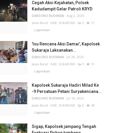
Cegah Aksi Kejahatan, Polsek
Kadudampit Gelar Patroli KRYD
DARSONO BUDIMAN
Aug 2, 2026
Jawa Barat
KAB. SUKABUMI
0
21
Laporkan
'Isu Rencana Aksi Damai', Kapolsek
Sukaraja Laksanakan...
DARSONO BUDIMAN
Jul 28, 2026
Jawa Barat
KAB. SUKABUMI
0
51
Laporkan
Kapolsek Sukaraja Hadiri Milad Ke
-9 Persatuan Petani Suryakencana...
DARSONO BUDIMAN
Jul 18, 2026
Jawa Barat
KAB. SUKABUMI
0
28
Laporkan
Sigap, Kapolsek jampang Tengah
Evakuasi Pohon tumbang