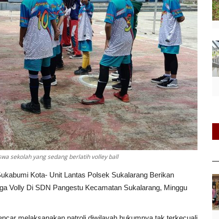
wa sekolah yang sedang berlatih volley ball
ukabumi Kota- Unit Lantas Polsek Sukalarang Berikan
aga Volly Di SDN Pangestu Kecamatan Sukalarang, Minggu
ncar melaksanakan patroli diwilayah hukumnya tak terkecuali