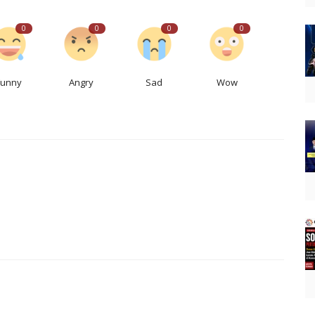
0
0
0
0
Funny
Angry
Sad
Wow