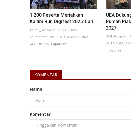
jauh dari pusat Kota...
1.200 Peserta Meriahkan
UEA Dukung
Kaltim Run Digifest 2025: Lari...
Rumah Piala
2027
zainal_ wahyudi
Aug 31, 2025
Zulkifli Liputo
Kalimantan Timur
KOTA SAMARINDA
KOTA ADM. JAK
0
196
Laporkan
Laporkan
KOMENTAR
Name
Komentar