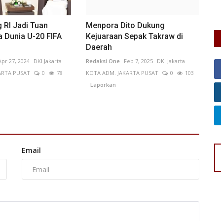
pe
 RI Jadi Tuan
Menpora Dito Dukung
 Dunia U-20 FIFA
Kejuaraan Sepak Takraw di
Daerah
Apr 27, 2024
DKI Jakarta
Redaksi One
Feb 7, 2025
DKI Jakarta
ARTA PUSAT
0
78
KOTA ADM. JAKARTA PUSAT
0
103
Laporkan
Email