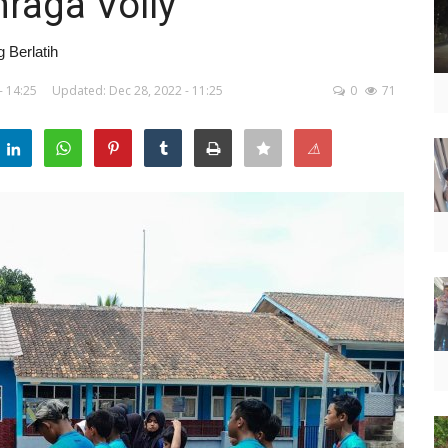
hraga Volly
 Berlatih
- 14:25
Updated: Dec 28, 2022 - 11:25
0
71
⚠