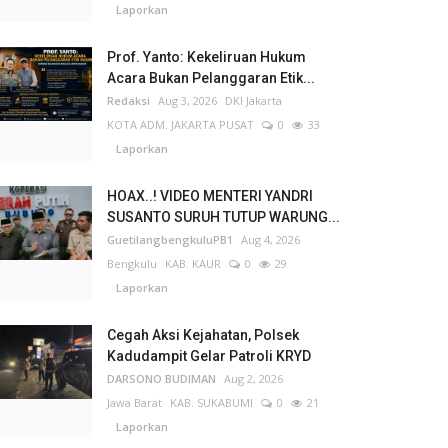
Laporkan
Prof. Yanto: Kekeliruan Hukum
Acara Bukan Pelanggaran Etik...
Redaksi
Aug 3, 2026
DKI Jakarta
KOTA ADM. JAKARTA PUSAT
0
33
Laporkan
HOAX..! VIDEO MENTERI YANDRI
SUSANTO SURUH TUTUP WARUNG...
GuetilangbengkuluPB1
Aug 4, 2026
Bengkulu
KAB. KAUR
0
29
Laporkan
Cegah Aksi Kejahatan, Polsek
Kadudampit Gelar Patroli KRYD
DARSONO BUDIMAN
Aug 2, 2026
Jawa Barat
KAB. SUKABUMI
0
21
Laporkan