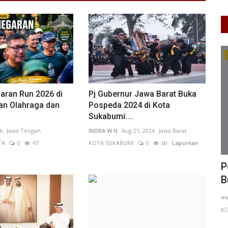
Kejahatan
ran Run 2026 di
Pj Gubernur Jawa Barat Buka
an Olahraga dan
Pospeda 2024 di Kota
Sukabumi:...
6
Jawa Tengah
INDRA W N
Aug 21, 2024
Jawa Barat
TA
0
47
KOTA SUKABUMI
0
60
Laporkan
h Candi
Pelaku Begal Bersenjata Tajam di Rawa
E
Buaya, Jakarta Barat...
d
. MALANG
muliddaintan
Apr 23, 2026
DKI Jakarta
M 
KOTA ADM. JAKARTA BARAT
0
39
Laporkan
KO
idak terlalu
Be