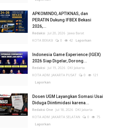
APKOMINDO, APTIKNAS, dan
PERATIN Dukung IFBEX Bekasi
2026,...
Redaksi
Jul 20, 2026
Jawa Barat
KOTA BEKASI
0
42
Laporkan
Indonesia Game Experience (IGEX)
2026 Siap Digelar, Dorong...
Redaksi
Jul 19, 2026
DKI Jakarta
KOTA ADM. JAKARTA PUSAT
0
121
Laporkan
Dosen UGM Layangkan Somasi Usai
Diduga Diintimidasi karena...
Redaksi One
Jul 18, 2026
DKI Jakarta
KOTA ADM. JAKARTA SELATAN
0
75
Laporkan