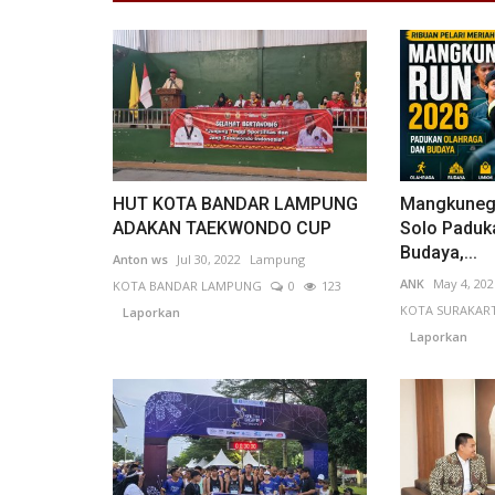
Budaya
HUT KOTA BANDAR LAMPUNG
Mangkunega
ADAKAN TAEKWONDO CUP
Solo Paduk
Budaya,...
Anton ws
Jul 30, 2022
Lampung
ANK
May 4, 202
KOTA BANDAR LAMPUNG
0
123
KOTA SURAKAR
Laporkan
Laporkan
Keunikan Arsitektur dan Sejara
Singosari di Kabupaten...
Nabilla Fitri Sholihah
Feb 27, 2026
Jawa Timur
KAB
0
59
Laporkan
Di wilayah Kecamatan Singosari yang berjarak t