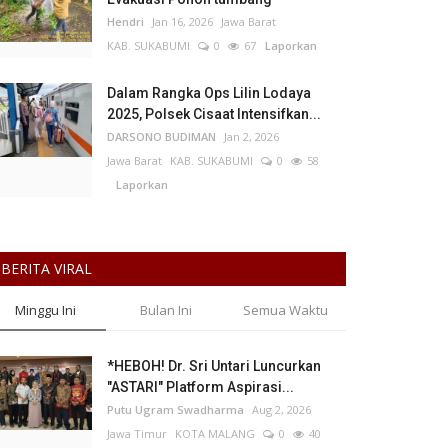
Hendri
Jan 16, 2026
Jawa Barat
KAB. SUKABUMI
0
67
Laporkan
Dalam Rangka Ops Lilin Lodaya
2025, Polsek Cisaat Intensifkan...
DARSONO BUDIMAN
Jan 2, 2026
Jawa Barat
KAB. SUKABUMI
0
58
Laporkan
BERITA VIRAL
Minggu Ini
Bulan Ini
Semua Waktu
*HEBOH! Dr. Sri Untari Luncurkan
"ASTARI" Platform Aspirasi...
Putu Ugram Swadharma
Aug 2, 2026
Jawa Timur
KOTA MALANG
0
40