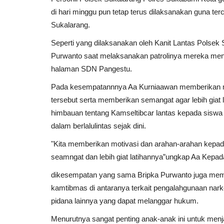
di hari minggu pun tetap terus dilaksanakan guna te
Sukalarang.
Seperti yang dilaksanakan oleh Kanit Lantas Polse
Purwanto saat melaksanakan patrolinya mereka mengh
halaman SDN Pangestu.
Pada kesempatannnya Aa Kurniaawan memberikan mot
tersebut serta memberikan semangat agar lebih giat 
himbauan tentang Kamseltibcar lantas kepada siswa
dalam berlalulintas sejak dini.
"Kita memberikan motivasi dan arahan-arahan kepad
seamngat dan lebih giat latihannya”ungkap Aa Kepa
dikesempatan yang sama Bripka Purwanto juga me
kamtibmas di antaranya terkait pengalahgunaan narko
pidana lainnya yang dapat melanggar hukum.
Menurutnya sangat penting anak-anak ini untuk menja