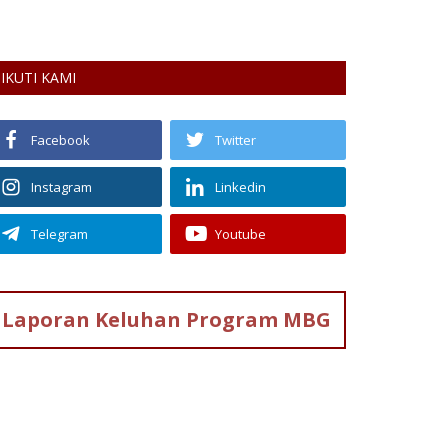
serta BPJS Kesehatan di Kalimantan...
IKUTI KAMI
Facebook
Twitter
Instagram
Linkedin
Telegram
Youtube
Laporan Keluhan
Program MBG