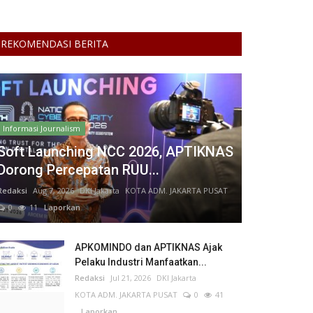
REKOMENDASI BERITA
Informasi Journalism
Soft Launching NCC 2026, APTIKNAS
Dorong Percepatan RUU...
Redaksi
Aug 7, 2026
DKI Jakarta
KOTA ADM. JAKARTA PUSAT
0
11
Laporkan
APKOMINDO dan APTIKNAS Ajak
Pelaku Industri Manfaatkan...
Redaksi
Jul 21, 2026
DKI Jakarta
KOTA ADM. JAKARTA PUSAT
0
41
Laporkan