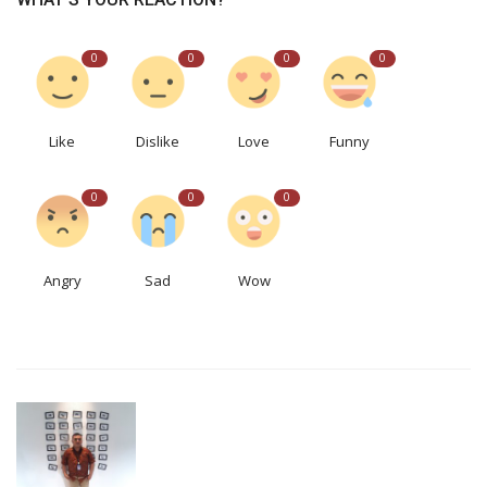
0
0
0
0
Like
Dislike
Love
Funny
0
0
0
Angry
Sad
Wow