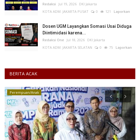
Redaksi
Jul 19, 2026
DKI Jakarta
KOTA ADM. JAKARTA PUSAT
0
121
Laporkan
Dosen UGM Layangkan Somasi Usai Diduga
Diintimidasi karena...
Redaksi One
Jul 18, 2026
DKI Jakarta
KOTA ADM. JAKARTA SELATAN
0
75
Laporkan
BERITA ACAK
Perempuan/Anak