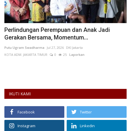
Perlindungan Perempuan dan Anak Jadi
J
Gerakan Bersama, Momentum...
A
Putu Ugram Swadharma
Jul 27, 2026
DKI Jakarta
An
KOTA ADM. JAKARTA TIMUR
0
25
Laporkan
L
Pe
ka
IKUTI KAMI
Facebook
Twitter
Instagram
Linkedin