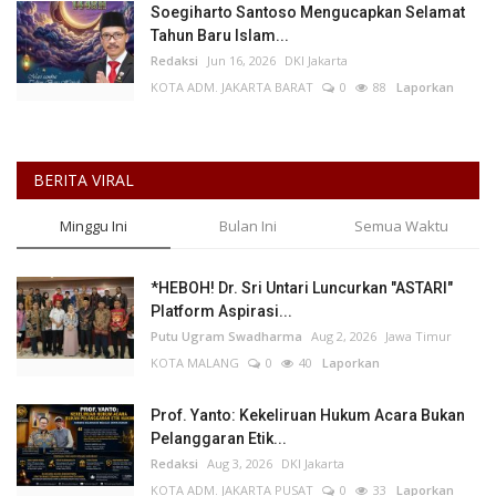
Soegiharto Santoso Mengucapkan Selamat
Tahun Baru Islam...
Redaksi
Jun 16, 2026
DKI Jakarta
KOTA ADM. JAKARTA BARAT
0
88
Laporkan
BERITA VIRAL
Minggu Ini
Bulan Ini
Semua Waktu
*HEBOH! Dr. Sri Untari Luncurkan "ASTARI"
Platform Aspirasi...
Putu Ugram Swadharma
Aug 2, 2026
Jawa Timur
KOTA MALANG
0
40
Laporkan
Prof. Yanto: Kekeliruan Hukum Acara Bukan
Pelanggaran Etik...
Redaksi
Aug 3, 2026
DKI Jakarta
KOTA ADM. JAKARTA PUSAT
0
33
Laporkan