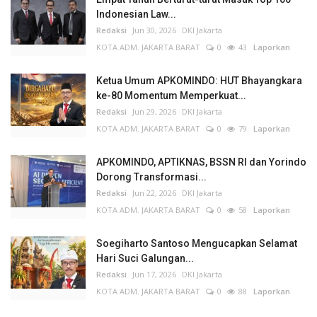
Indonesian Law...
Redaksi
Jun 30, 2026
DKI Jakarta
KOTA ADM. JAKARTA BARAT
0
43
Laporkan
Ketua Umum APKOMINDO: HUT Bhayangkara
ke-80 Momentum Memperkuat...
Redaksi
Jun 29, 2026
DKI Jakarta
KOTA ADM. JAKARTA BARAT
0
79
Laporkan
APKOMINDO, APTIKNAS, BSSN RI dan Yorindo
Dorong Transformasi...
Redaksi
Jun 22, 2026
DKI Jakarta
KOTA ADM. JAKARTA BARAT
0
58
Laporkan
Soegiharto Santoso Mengucapkan Selamat
Hari Suci Galungan...
Redaksi
Jun 17, 2026
DKI Jakarta
KOTA ADM. JAKARTA BARAT
0
88
Laporkan