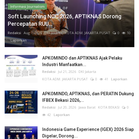
Informasi Journalism
Soft Launching NCC 2026, APTIKNAS Dorong
Percepatan RUU...
Redaksi
Aug 7, 2026
DKI Jakarta
KOTA ADM. JAKARTA PUSAT
0
10
Laporkan
APKOMINDO dan APTIKNAS Ajak Pelaku
Industri Manfaatkan...
Redaksi
Jul 21, 2026
DKI Jakarta
KOTA ADM. JAKARTA PUSAT
0
41
Laporkan
APKOMINDO, APTIKNAS, dan PERATIN Dukung
IFBEX Bekasi 2026,...
Redaksi
Jul 20, 2026
Jawa Barat
KOTA BEKASI
0
42
Laporkan
Indonesia Game Experience (IGEX) 2026 Siap
Digelar, Dorong...