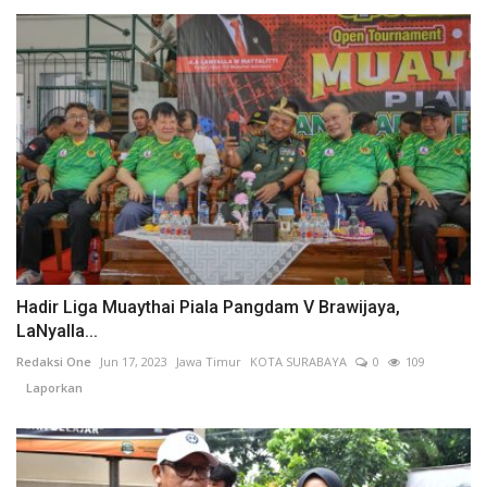
Hadir Liga Muaythai Piala Pangdam V Brawijaya,
LaNyalla...
Redaksi One
Jun 17, 2023
Jawa Timur
KOTA SURABAYA
0
109
Laporkan