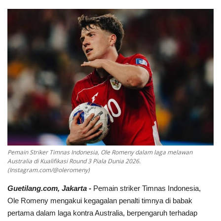
Keamanan
Kejahatan
Cybers Event
UMKM & Ekonomi Kreatif
Pekerja Migran Indonesia
Ekonomi
Pemain Striker Timnas Indonesia, Ole Romeny dalam laga melawan
Australia di Kualifikasi Round 3 Piala Dunia 2026.
Pendidikan
(Instagram.com/@oleromeny)
G
uetilang.com,
Jakarta -
Pemain striker Timnas Indonesia,
Informasi Journalism
Ole Romeny mengakui kegagalan penalti timnya di babak
pertama dalam laga kontra Australia, berpengaruh terhadap
Olahraga