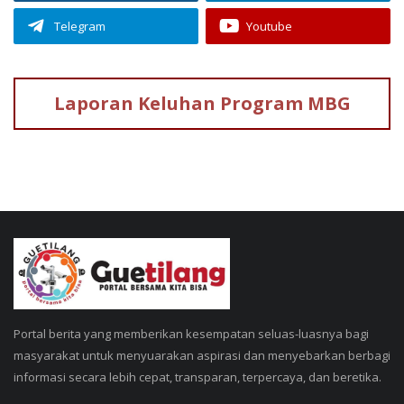
Telegram
Youtube
Laporan Keluhan
Program MBG
Portal berita yang memberikan kesempatan seluas-luasnya bagi
masyarakat untuk menyuarakan aspirasi dan menyebarkan berbagi
informasi secara lebih cepat, transparan, terpercaya, dan beretika.