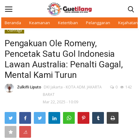
Beranda
Keamanan
Ketertiban
Pelanggaran
Kejahatan
Olahraga
Masuk
Daftar
Pengakuan Ole Romeny,
Pencetak Satu Gol Indonesia
Beranda
Lawan Australia: Penalti Gagal,
Daerah
Mental Kami Turun
Makan Bergizi
Zulkifli Liputo
DKI Jakarta - KOTA ADM. JAKARTA
0
142
BARAT
Mar 22, 2025 - 10:09
Warkop Digital
Pelanggaran
⚠
Ketertiban