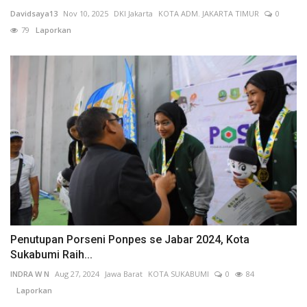
Davidsaya13
Nov 10, 2025
DKI Jakarta
KOTA ADM. JAKARTA TIMUR
0
79
Laporkan
Penutupan Porseni Ponpes se Jabar 2024, Kota
Sukabumi Raih...
INDRA W N
Aug 27, 2024
Jawa Barat
KOTA SUKABUMI
0
84
Laporkan