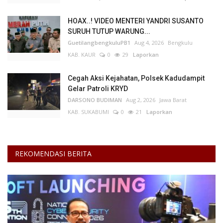
HOAX..! VIDEO MENTERI YANDRI SUSANTO
SURUH TUTUP WARUNG...
GuetilangbengkuluPB1
Aug 4, 2026
Bengkulu
KAB. KAUR
0
29
Laporkan
Cegah Aksi Kejahatan, Polsek Kadudampit
Gelar Patroli KRYD
DARSONO BUDIMAN
Aug 2, 2026
Jawa Barat
KAB. SUKABUMI
0
21
Laporkan
REKOMENDASI BERITA