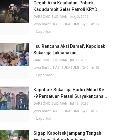
Cegah Aksi Kejahatan, Polsek
Kadudampit Gelar Patroli KRYD
DARSONO BUDIMAN
Aug 2, 2026
Jawa Barat
KAB. SUKABUMI
0
22
Laporkan
'Isu Rencana Aksi Damai', Kapolsek
Sukaraja Laksanakan...
DARSONO BUDIMAN
Jul 28, 2026
Jawa Barat
KAB. SUKABUMI
0
53
Laporkan
Kapolsek Sukaraja Hadiri Milad Ke
-9 Persatuan Petani Suryakencana...
DARSONO BUDIMAN
Jul 18, 2026
Jawa Barat
KAB. SUKABUMI
0
29
Laporkan
Sigap, Kapolsek jampang Tengah
Evakuasi Pohon tumbang