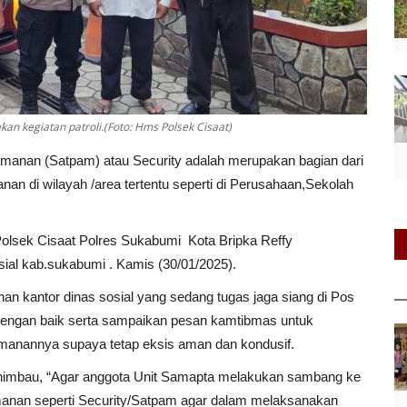
an kegiatan patroli.(Foto: Hms Polsek Cisaat)
anan (Satpam) atau Security adalah merupakan bagian dari
 di wilayah /area tertentu seperti di Perusahaan,Sekolah
Polsek Cisaat Polres Sukabumi Kota Bripka Reffy
ial kab.sukabumi . Kamis (30/01/2025).
 kantor dinas sosial yang sedang tugas jaga siang di Pos
i dengan baik serta sampaikan pesan kamtibmas untuk
anannya supaya tetap eksis aman dan kondusif.
himbau, “Agar anggota Unit Samapta melakukan sambang ke
nan seperti Security/Satpam agar dalam melaksanakan