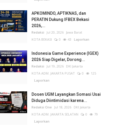
APKOMINDO, APTIKNAS, dan
PERATIN Dukung IFBEX Bekasi
2026,...
Redaksi
Jul 20, 2026
Jawa Barat
KOTA BEKASI
0
43
Laporkan
Indonesia Game Experience (IGEX)
2026 Siap Digelar, Dorong...
Redaksi
Jul 19, 2026
DKI Jakarta
KOTA ADM. JAKARTA PUSAT
0
125
Laporkan
Dosen UGM Layangkan Somasi Usai
Diduga Diintimidasi karena...
Redaksi One
Jul 18, 2026
DKI Jakarta
KOTA ADM. JAKARTA SELATAN
0
79
Laporkan