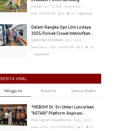
Hendri
Jan 16, 2026
Jawa Barat
KAB. SUKABUMI
0
67
Laporkan
Dalam Rangka Ops Lilin Lodaya
2025, Polsek Cisaat Intensifkan...
DARSONO BUDIMAN
Jan 2, 2026
Jawa Barat
KAB. SUKABUMI
0
58
Laporkan
BERITA VIRAL
Minggu Ini
Bulan Ini
Semua Waktu
*HEBOH! Dr. Sri Untari Luncurkan
"ASTARI" Platform Aspirasi...
Putu Ugram Swadharma
Aug 2, 2026
Jawa Timur
KOTA MALANG
0
41