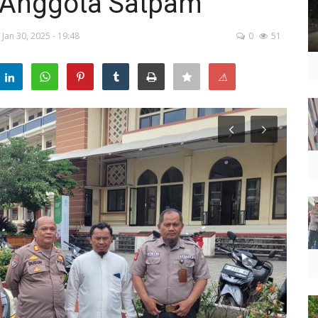
 Anggota Satpam
Jan 30, 2025 - 19:48
0
51
⚠