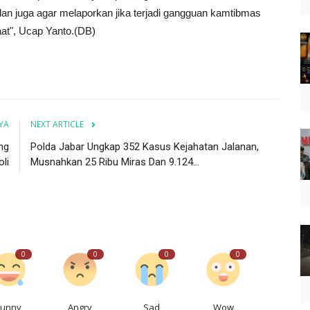
dan juga agar melaporkan jika terjadi gangguan kamtibmas
at", Ucap Yanto.(DB)
YA
NEXT ARTICLE
ng
Polda Jabar Ungkap 352 Kasus Kejahatan Jalanan,
li
Musnahkan 25 Ribu Miras Dan 9.124...
0
0
0
0
Funny
Angry
Sad
Wow