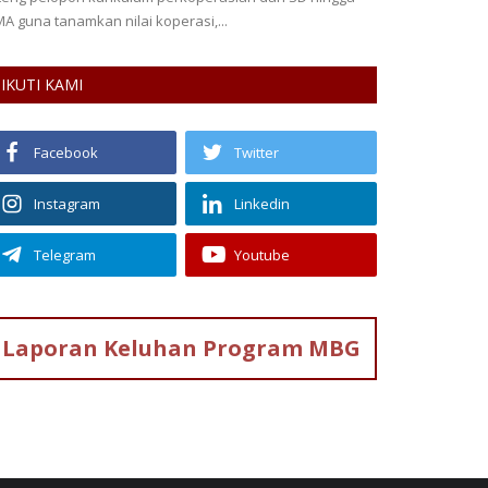
Empowerment Ser
IKUTI KAMI
Facebook
Twitter
Instagram
Linkedin
Telegram
Youtube
Laporan Keluhan
Program MBG