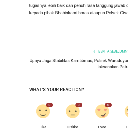
tugasnya lebih baik dan penuh rasa tanggung jawab 
kepada pihak Bhabinkamtibmas ataupun Polsek Cisa
BERITA SEBELUMN
Upaya Jaga Stabilitas Kamtibmas, Polsek Warudoyo
laksanakan Patro
WHAT'S YOUR REACTION?
0
0
0
Like
Dislike
Love