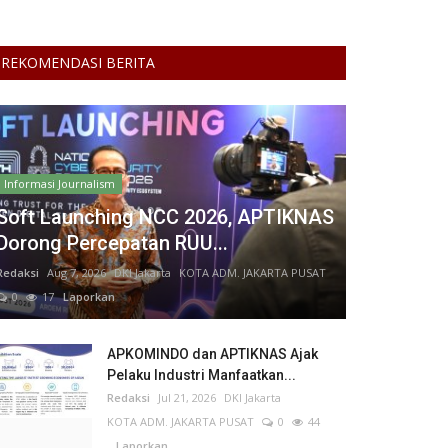
REKOMENDASI BERITA
Informasi Journalism
Soft Launching NCC 2026, APTIKNAS
Dorong Percepatan RUU...
Redaksi
Aug 7, 2026
DKI Jakarta
KOTA ADM. JAKARTA PUSAT
0
17
Laporkan
APKOMINDO dan APTIKNAS Ajak
Pelaku Industri Manfaatkan...
Redaksi
Jul 21, 2026
DKI Jakarta
KOTA ADM. JAKARTA PUSAT
0
44
Laporkan