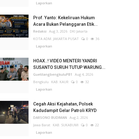
Laporkan
Prof. Yanto: Kekeliruan Hukum
Acara Bukan Pelanggaran Etik...
Redaksi
Aug 3, 2026
DKI Jakarta
KOTA ADM. JAKARTA PUSAT
0
36
Laporkan
HOAX..! VIDEO MENTERI YANDRI
SUSANTO SURUH TUTUP WARUNG...
GuetilangbengkuluPB1
Aug 4, 2026
Bengkulu
KAB. KAUR
0
32
Laporkan
Cegah Aksi Kejahatan, Polsek
Kadudampit Gelar Patroli KRYD
DARSONO BUDIMAN
Aug 2, 2026
Jawa Barat
KAB. SUKABUMI
0
22
Laporkan