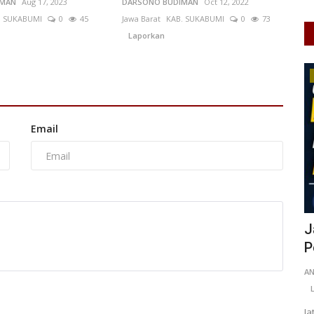
IMAN
Aug 17, 2023
DARSONO BUDIMAN
Oct 12, 2022
. SUKABUMI
0
45
Jawa Barat
KAB. SUKABUMI
0
73
Laporkan
Pendidikan
Email
Jateng Pelopori Kurikulum
T
Perkoperasian dari SD hingga...
D
0
76
ANK
May 6, 2026
Jawa Tengah
KOTA SEMARANG
0
55
Ad
Laporkan
KA
 penggerak
Jateng pelopori kurikulum perkoperasian dari SD hingga
Pe