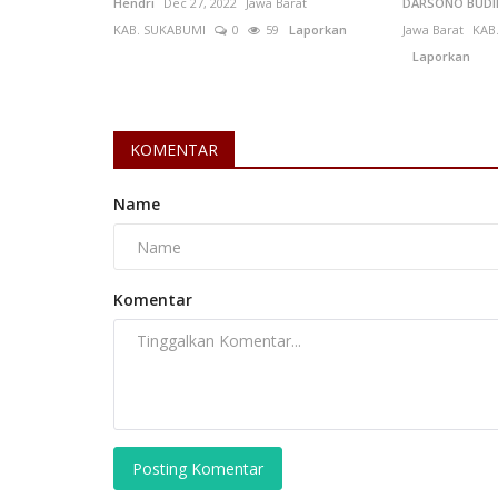
Hendri
Dec 27, 2022
Jawa Barat
DARSONO BUD
KAB. SUKABUMI
0
59
Laporkan
Jawa Barat
KAB
Laporkan
Peternakan
KOMENTAR
Name
Komentar
Peternak Bebek Petelur Dorong
Ekonomi Desa dan Ketahanan...
Mariati
Jan 15, 2026
Jawa Timur
KAB. MALANG
Laporkan
Posting Komentar
Peternakan bebek petelur menjadi salah satu