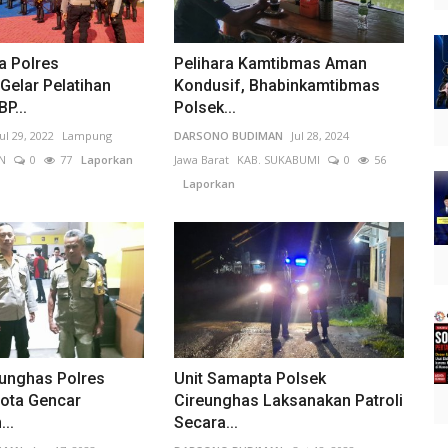
a Polres
Pelihara Kamtibmas Aman
Gelar Pelatihan
Kondusif, Bhabinkamtibmas
P...
Polsek...
Jul 29, 2022
Lampung
DARSONO BUDIMAN
Jul 28, 2024
N
0
77
Laporkan
Jawa Barat
KAB. SUKABUMI
0
56
Laporkan
eunghas Polres
Unit Samapta Polsek
ota Gencar
Cireunghas Laksanakan Patroli
..
Secara...