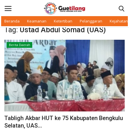
Beranda
Keamanan
Ketertiban
Pelanggaran
Kejahatan
Tag:
Ustad Abdul Somad (UAS)
Masuk
Daftar
Berita Daerah
Beranda
Daerah
Makan Bergizi
Warkop Digital
Pelanggaran
Tabligh Akbar HUT ke 75 Kabupaten Bengkulu
Ketertiban
Selatan, UAS...