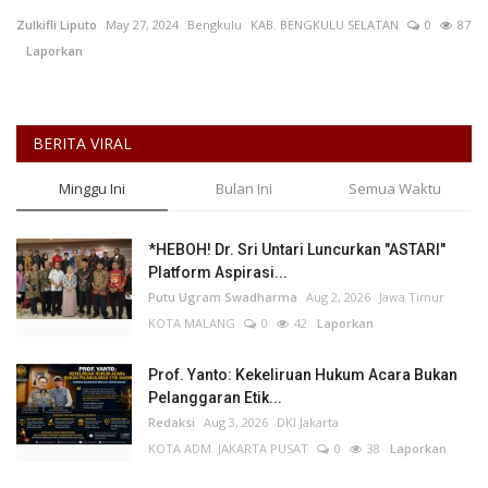
Zulkifli Liputo
May 27, 2024
Bengkulu
KAB. BENGKULU SELATAN
0
87
Keamanan
Laporkan
Kejahatan
BERITA VIRAL
Cybers Event
Minggu Ini
Bulan Ini
Semua Waktu
UMKM & Ekonomi Kreatif
*HEBOH! Dr. Sri Untari Luncurkan "ASTARI"
Pekerja Migran Indonesia
Platform Aspirasi...
Putu Ugram Swadharma
Aug 2, 2026
Jawa Timur
Ekonomi
KOTA MALANG
0
42
Laporkan
Pendidikan
Prof. Yanto: Kekeliruan Hukum Acara Bukan
Pelanggaran Etik...
Redaksi
Aug 3, 2026
DKI Jakarta
Informasi Journalism
KOTA ADM. JAKARTA PUSAT
0
38
Laporkan
Olahraga