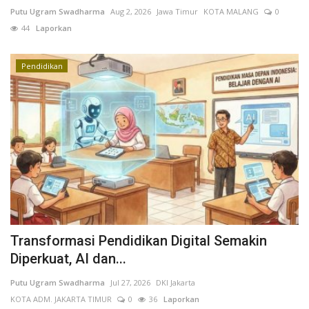
Putu Ugram Swadharma
Aug 2, 2026
Jawa Timur
KOTA MALANG
0
44
Laporkan
Pendidikan
Transformasi Pendidikan Digital Semakin
Diperkuat, AI dan...
Putu Ugram Swadharma
Jul 27, 2026
DKI Jakarta
KOTA ADM. JAKARTA TIMUR
0
36
Laporkan