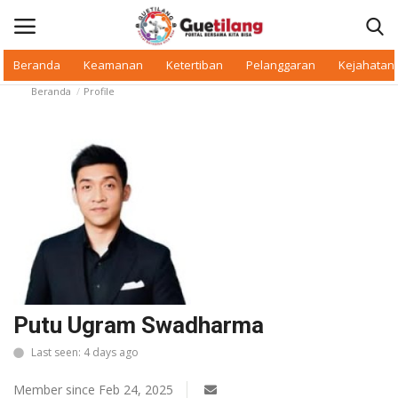
Beranda
Keamanan
Ketertiban
Pelanggaran
Kejahatan
Beranda
Profile
Masuk
Daftar
Beranda
Daerah
Makan Bergizi
Warkop Digital
Putu Ugram Swadharma
Pelanggaran
Last seen: 4 days ago
Ketertiban
Member since Feb 24, 2025