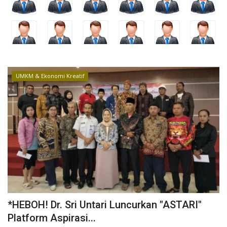
Kesehatan
Layanan Publik
Perempuan/Anak
UMKM & Ekonomi Kreatif
*HEBOH! Dr. Sri Untari Luncurkan "ASTARI"
Platform Aspirasi...