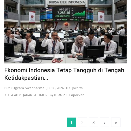
Ekonomi Indonesia Tetap Tangguh di Tengah
Ketidakpastian...
Putu Ugram Swadharma
Jul 26, 2026
DKI Jakarta
KOTA ADM. JAKARTA TIMUR
0
28
Laporkan
1
2
3
›
»