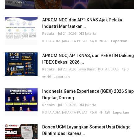
Laporkan
APKOMINDO dan APTIKNAS Ajak Pelaku
Industri Manfaatkan...
Redaksi
Jul 21, 2026
DKI Jakarta
KOTA ADM. JAKARTA PUSAT
0
45
Laporkan
APKOMINDO, APTIKNAS, dan PERATIN Dukung
IFBEX Bekasi 2026,...
Redaksi
Jul 20, 2026
Jawa Barat
KOTA BEKASI
0
46
Laporkan
Indonesia Game Experience (IGEX) 2026 Siap
Digelar, Dorong...
Redaksi
Jul 19, 2026
DKI Jakarta
KOTA ADM. JAKARTA PUSAT
0
128
Laporkan
Dosen UGM Layangkan Somasi Usai Diduga
Diintimidasi karena...