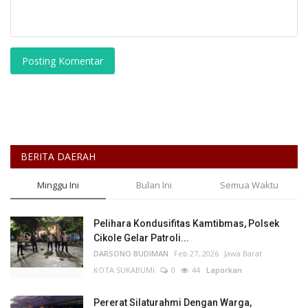
Posting Komentar
BERITA DAERAH
Minggu Ini
Bulan Ini
Semua Waktu
Pelihara Kondusifitas Kamtibmas, Polsek
Cikole Gelar Patroli...
DARSONO BUDIMAN
Feb 27, 2026
Jawa Barat
KOTA SUKABUMI
0
44
Laporkan
Pererat Silaturahmi Dengan Warga,