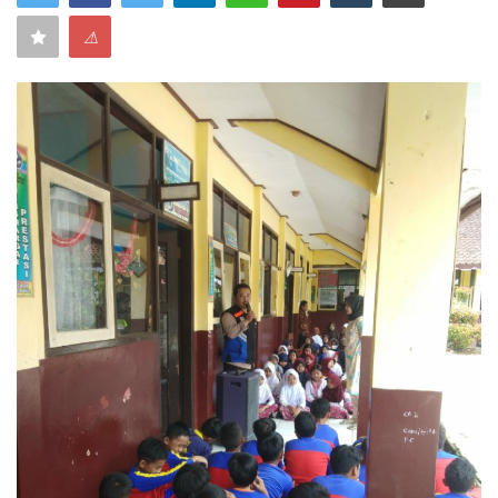
⚠
Keamanan
Kejahatan
Cybers Event
UMKM & Ekonomi Kreatif
Pekerja Migran Indonesia
Ekonomi
Pendidikan
Informasi Journalism
Olahraga