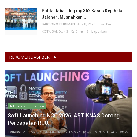
Polda Jabar Ungkap 352 Kasus Kejahatan
Jalanan, Musnahkan...
DARSONO BUDIMAN
Aug 8, 2026
Jawa Barat
KOTA BANDUNG
0
18
Laporkan
REKOMENDASI BERITA
Informasi Journalism
Soft Launching NCC 2026, APTIKNAS Dorong
Percepatan RUU...
Redaksi
Aug 7, 2026
DKI Jakarta
KOTA ADM. JAKARTA PUSAT
0
20