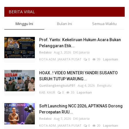
BERITA VIRAL
Minggu Ini
Bulan Ini
Semua Waktu
Prof. Yanto: Kekeliruan Hukum Acara Bukan
Pelanggaran Etik...
Redaksi
Aug 3, 2026
DKI Jakarta
KOTA ADM. JAKARTA PUSAT
0
39
Laporkan
HOAX..! VIDEO MENTERI YANDRI SUSANTO
SURUH TUTUP WARUNG...
GuetilangbengkuluPB1
Aug 4, 2026
Bengkulu
KAB. KAUR
0
35
Laporkan
Soft Launching NCC 2026, APTIKNAS Dorong
Percepatan RUU...
Redaksi
Aug 7, 2026
DKI Jakarta
KOTA ADM. JAKARTA PUSAT
0
20
Laporkan