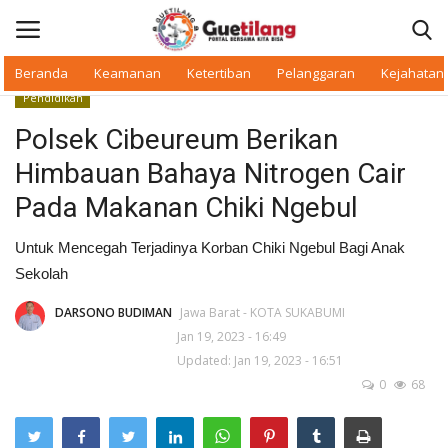
Beranda
Keamanan
Ketertiban
Pelanggaran
Kejahatan
Pendidikan
Masuk
Daftar
Polsek Cibeureum Berikan
Himbauan Bahaya Nitrogen Cair
Beranda
Pada Makanan Chiki Ngebul
Daerah
Untuk Mencegah Terjadinya Korban Chiki Ngebul Bagi Anak
Sekolah
Makan Bergizi
DARSONO BUDIMAN
Jawa Barat - KOTA SUKABUMI
Warkop Digital
Jan 19, 2023 - 16:49
Updated: Jan 19, 2023 - 16:51
Pelanggaran
0
68
Ketertiban