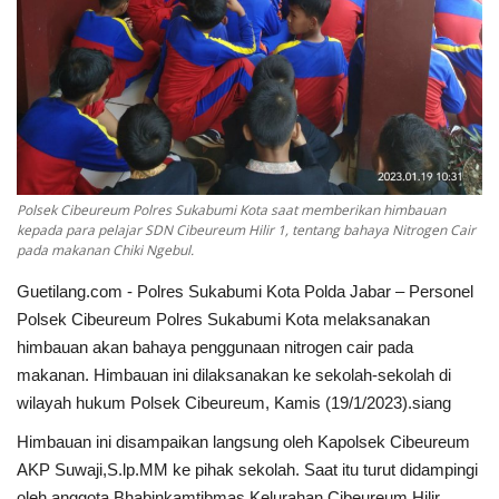
Kesehatan
Layanan Publik
Perempuan/Anak
Polsek Cibeureum Polres Sukabumi Kota saat memberikan himbauan
kepada para pelajar SDN Cibeureum Hilir 1, tentang bahaya Nitrogen Cair
pada makanan Chiki Ngebul.
Guetilang.com - Polres Sukabumi Kota Polda Jabar – Personel
Polsek Cibeureum Polres Sukabumi Kota melaksanakan
himbauan akan bahaya penggunaan nitrogen cair pada
makanan. Himbauan ini dilaksanakan ke sekolah-sekolah di
wilayah hukum Polsek Cibeureum, Kamis (19/1/2023).siang
Himbauan ini disampaikan langsung oleh Kapolsek Cibeureum
AKP Suwaji,S.lp.MM ke pihak sekolah. Saat itu turut didampingi
oleh anggota Bhabinkamtibmas Kelurahan Cibeureum Hilir