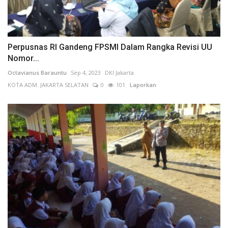
Perpusnas RI Gandeng FPSMI Dalam Rangka Revisi UU
Nomor...
Octavianus Barauntu
Sep 4, 2023
DKI Jakarta
KOTA ADM. JAKARTA SELATAN
0
101
Laporkan