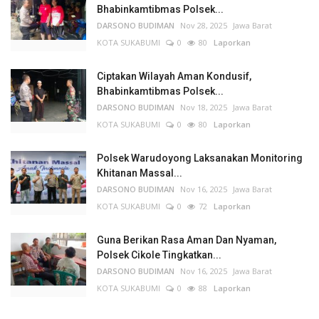
Bhabinkamtibmas Polsek...
DARSONO BUDIMAN
Nov 28, 2025
Jawa Barat
KOTA SUKABUMI
0
80
Laporkan
Ciptakan Wilayah Aman Kondusif,
Bhabinkamtibmas Polsek...
DARSONO BUDIMAN
Nov 18, 2025
Jawa Barat
KOTA SUKABUMI
0
80
Laporkan
Polsek Warudoyong Laksanakan Monitoring
Khitanan Massal...
DARSONO BUDIMAN
Nov 16, 2025
Jawa Barat
KOTA SUKABUMI
0
72
Laporkan
Guna Berikan Rasa Aman Dan Nyaman,
Polsek Cikole Tingkatkan...
DARSONO BUDIMAN
Nov 16, 2025
Jawa Barat
KOTA SUKABUMI
0
88
Laporkan