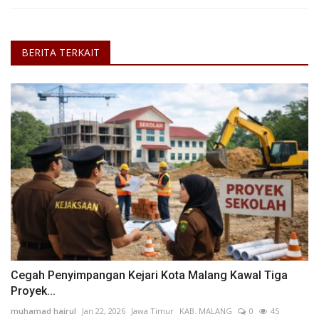
BERITA TERKAIT
Cegah Penyimpangan Kejari Kota Malang Kawal Tiga
Proyek...
muhamad hairul
Jan 22, 2026
Jawa Timur
KAB. MALANG
0
45