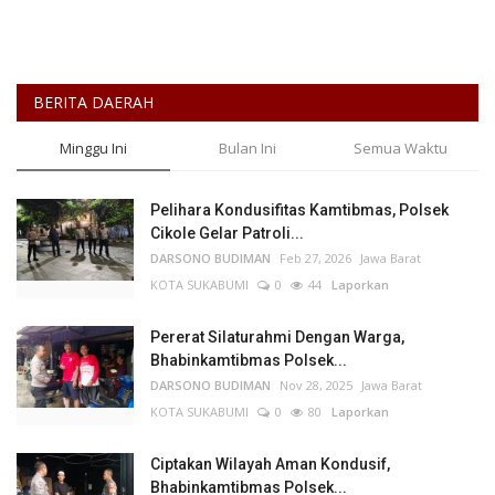
BERITA DAERAH
Minggu Ini
Bulan Ini
Semua Waktu
Pelihara Kondusifitas Kamtibmas, Polsek
Cikole Gelar Patroli...
DARSONO BUDIMAN
Feb 27, 2026
Jawa Barat
KOTA SUKABUMI
0
44
Laporkan
Pererat Silaturahmi Dengan Warga,
Bhabinkamtibmas Polsek...
DARSONO BUDIMAN
Nov 28, 2025
Jawa Barat
KOTA SUKABUMI
0
80
Laporkan
Ciptakan Wilayah Aman Kondusif,
Bhabinkamtibmas Polsek...