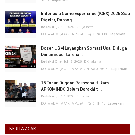
Indonesia Game Experience (IGEX) 2026 Siap
Digelar, Dorong...
Redaksi
Jul 19, 2026
DKI Jakarta
KOTA ADM. JAKARTA PUSAT
0
118
Laporkan
Dosen UGM Layangkan Somasi Usai Diduga
Diintimidasi karena...
Redaksi One
Jul 18, 2026
DKI Jakarta
KOTA ADM. JAKARTA SELATAN
0
71
Laporkan
15 Tahun Dugaan Rekayasa Hukum
APKOMINDO Belum Berakhir:...
Redaksi
Jul 17, 2026
DKI Jakarta
KOTA ADM. JAKARTA PUSAT
0
45
Laporkan
BERITA ACAK