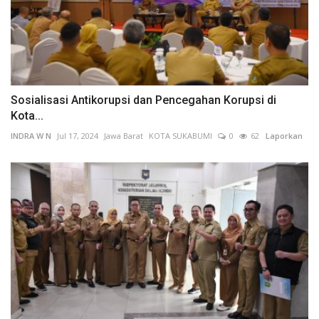
Sosialisasi Antikorupsi dan Pencegahan Korupsi di
Kota...
INDRA W N
Jul 17, 2024
Jawa Barat
KOTA SUKABUMI
0
62
Laporkan