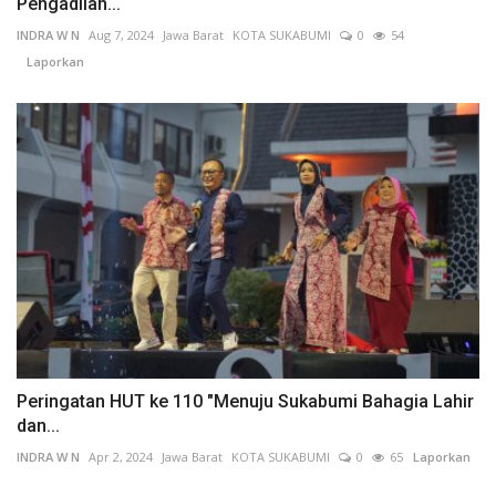
Pengadilan...
INDRA W N
Aug 7, 2024
Jawa Barat
KOTA SUKABUMI
0
54
Laporkan
Peringatan HUT ke 110 "Menuju Sukabumi Bahagia Lahir
dan...
INDRA W N
Apr 2, 2024
Jawa Barat
KOTA SUKABUMI
0
65
Laporkan