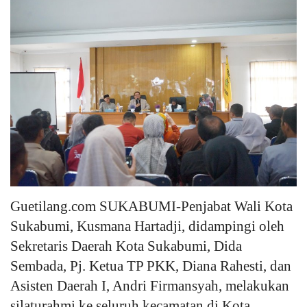
Keamanan
Kejahatan
Cybers Event
UMKM & Ekonomi Kreatif
Pekerja Migran Indonesia
Ekonomi
Guetilang.com SUKABUMI-Penjabat Wali Kota
Sukabumi, Kusmana Hartadji, didampingi oleh
Pendidikan
Sekretaris Daerah Kota Sukabumi, Dida
Sembada, Pj. Ketua TP PKK, Diana Rahesti, dan
Informasi Journalism
Asisten Daerah I, Andri Firmansyah, melakukan
Olahraga
silaturahmi ke seluruh kecamatan di Kota