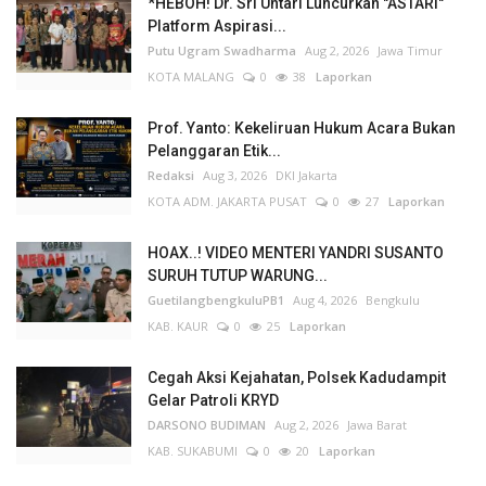
*HEBOH! Dr. Sri Untari Luncurkan "ASTARI"
Platform Aspirasi...
Putu Ugram Swadharma
Aug 2, 2026
Jawa Timur
KOTA MALANG
0
38
Laporkan
Prof. Yanto: Kekeliruan Hukum Acara Bukan
Pelanggaran Etik...
Redaksi
Aug 3, 2026
DKI Jakarta
KOTA ADM. JAKARTA PUSAT
0
27
Laporkan
HOAX..! VIDEO MENTERI YANDRI SUSANTO
SURUH TUTUP WARUNG...
GuetilangbengkuluPB1
Aug 4, 2026
Bengkulu
KAB. KAUR
0
25
Laporkan
Cegah Aksi Kejahatan, Polsek Kadudampit
Gelar Patroli KRYD
DARSONO BUDIMAN
Aug 2, 2026
Jawa Barat
KAB. SUKABUMI
0
20
Laporkan