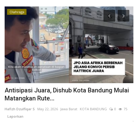
Olahraga
Antisipasi Juara, Dishub Kota Bandung Mulai
J
Matangkan Rute...
u
Hafizh Dzulfiqar S
May 22, 2026
Jawa Barat
KOTA BANDUNG
0
75
AN
Laporkan
Ja
me