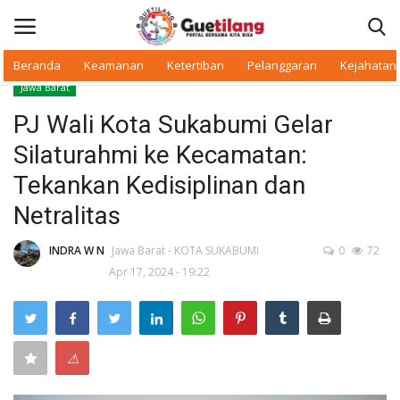
Beranda
Keamanan
Ketertiban
Pelanggaran
Kejahatan
Jawa Barat
Masuk
Daftar
PJ Wali Kota Sukabumi Gelar
Silaturahmi ke Kecamatan:
Beranda
Tekankan Kedisiplinan dan
Daerah
Netralitas
Makan Bergizi
INDRA W N
Jawa Barat - KOTA SUKABUMI
0
72
Apr 17, 2024 - 19:22
Warkop Digital
Pelanggaran
⚠
Ketertiban