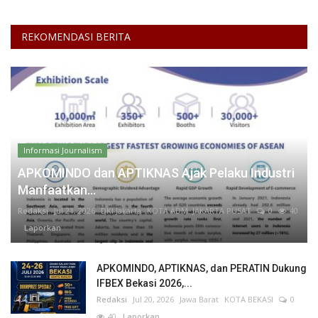
REKOMENDASI BERITA
Informasi Journalism
APKOMINDO dan APTIKNAS Ajak Pelaku Industri
Manfaatkan...
Redaksi
Jul 21, 2026
DKI Jakarta
KOTA ADM. JAKARTA PUSAT
0
40
Laporkan
APKOMINDO, APTIKNAS, dan PERATIN Dukung
IFBEX Bekasi 2026,...
Redaksi
Jul 20, 2026
Jawa Barat
KOTA BEKASI
0
40
Laporkan