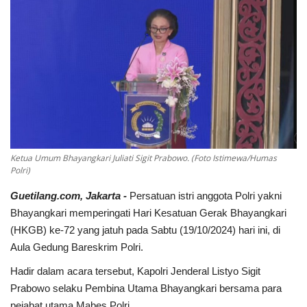
Keamanan
Kejahatan
Cybers Event
UMKM & Ekonomi Kreatif
Ketua Umum Bhayangkari Juliati Sigit Prabowo. (Foto Istimewa/Humas
Pekerja Migran Indonesia
Polri)
Guetilang.com, Jakarta -
Persatuan istri anggota Polri yakni
Ekonomi
Bhayangkari memperingati Hari Kesatuan Gerak Bhayangkari
(HKGB) ke-72 yang jatuh pada Sabtu (19/10/2024) hari ini, di
Pendidikan
Aula Gedung Bareskrim Polri.
Informasi Journalism
Hadir dalam acara tersebut, Kapolri Jenderal Listyo Sigit
Prabowo selaku Pembina Utama Bhayangkari bersama para
Olahraga
pejabat utama Mabes Polri.