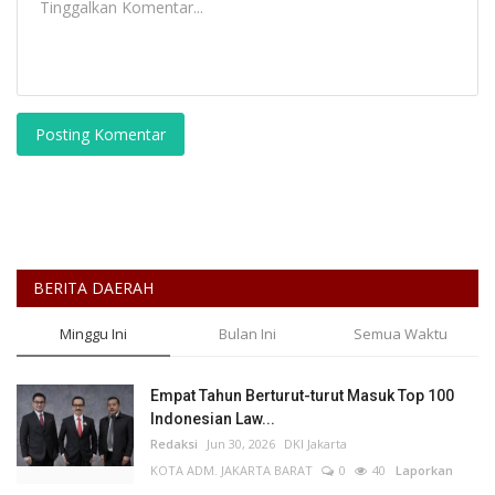
Posting Komentar
BERITA DAERAH
Minggu Ini
Bulan Ini
Semua Waktu
Empat Tahun Berturut-turut Masuk Top 100
Indonesian Law...
Redaksi
Jun 30, 2026
DKI Jakarta
KOTA ADM. JAKARTA BARAT
0
40
Laporkan