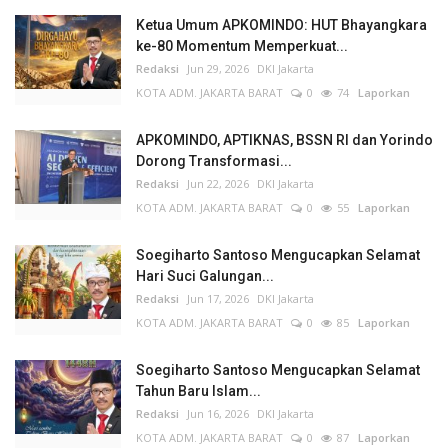
Ketua Umum APKOMINDO: HUT Bhayangkara
ke-80 Momentum Memperkuat...
Redaksi
Jun 29, 2026
DKI Jakarta
KOTA ADM. JAKARTA BARAT
0
74
Laporkan
APKOMINDO, APTIKNAS, BSSN RI dan Yorindo
Dorong Transformasi...
Redaksi
Jun 22, 2026
DKI Jakarta
KOTA ADM. JAKARTA BARAT
0
55
Laporkan
Soegiharto Santoso Mengucapkan Selamat
Hari Suci Galungan...
Redaksi
Jun 17, 2026
DKI Jakarta
KOTA ADM. JAKARTA BARAT
0
85
Laporkan
Soegiharto Santoso Mengucapkan Selamat
Tahun Baru Islam...
Redaksi
Jun 16, 2026
DKI Jakarta
KOTA ADM. JAKARTA BARAT
0
87
Laporkan