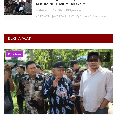
APKOMINDO Belum Berakhir:...
Redaksi
Jul 17, 2026
DKI Jakarta
KOTA ADM. JAKARTA PUSAT
0
45
Laporkan
BERITA ACAK
DKI Jakarta