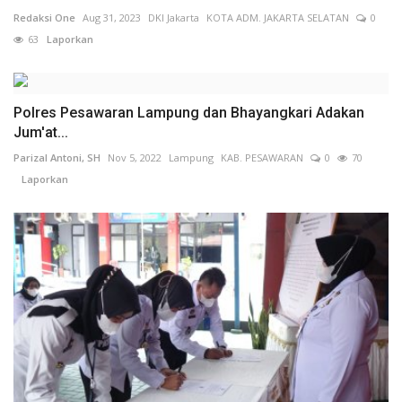
Redaksi One
Aug 31, 2023
DKI Jakarta
KOTA ADM. JAKARTA SELATAN
0
63
Laporkan
Polres Pesawaran Lampung dan Bhayangkari Adakan
Jum'at...
Parizal Antoni, SH
Nov 5, 2022
Lampung
KAB. PESAWARAN
0
70
Laporkan