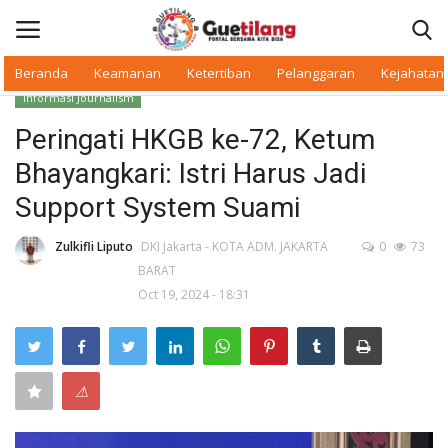
Beranda
Keamanan
Ketertiban
Pelanggaran
Kejahatan
Informasi Journalism
Masuk
Daftar
Peringati HKGB ke-72, Ketum
Bhayangkari: Istri Harus Jadi
Beranda
Support System Suami
Daerah
Zulkifli Liputo
DKI Jakarta - KOTA ADM. JAKARTA
0
73
BARAT
Makan Bergizi
Oct 19, 2024 - 18:31
Warkop Digital
Pelanggaran
⚠
Ketertiban