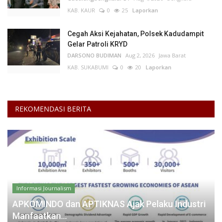
KAB. KAUR
0
25
Laporkan
Cegah Aksi Kejahatan, Polsek Kadudampit
Gelar Patroli KRYD
DARSONO BUDIMAN
Aug 2, 2026
Jawa Barat
KAB. SUKABUMI
0
20
Laporkan
REKOMENDASI BERITA
Informasi Journalism
APKOMINDO dan APTIKNAS Ajak Pelaku Industri
Manfaatkan...