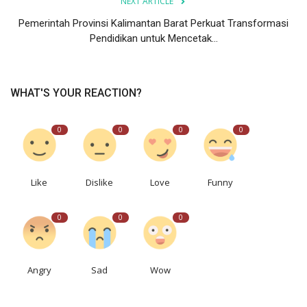
NEXT ARTICLE
Pemerintah Provinsi Kalimantan Barat Perkuat Transformasi
Pendidikan untuk Mencetak...
WHAT'S YOUR REACTION?
0
0
0
0
Like
Dislike
Love
Funny
0
0
0
Angry
Sad
Wow