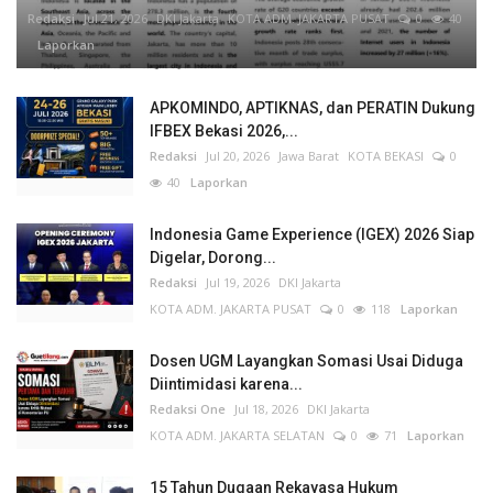
Redaksi
Jul 21, 2026
DKI Jakarta
KOTA ADM. JAKARTA PUSAT
0
40
Laporkan
APKOMINDO, APTIKNAS, dan PERATIN Dukung
IFBEX Bekasi 2026,...
Redaksi
Jul 20, 2026
Jawa Barat
KOTA BEKASI
0
40
Laporkan
Indonesia Game Experience (IGEX) 2026 Siap
Digelar, Dorong...
Redaksi
Jul 19, 2026
DKI Jakarta
KOTA ADM. JAKARTA PUSAT
0
118
Laporkan
Dosen UGM Layangkan Somasi Usai Diduga
Diintimidasi karena...
Redaksi One
Jul 18, 2026
DKI Jakarta
KOTA ADM. JAKARTA SELATAN
0
71
Laporkan
15 Tahun Dugaan Rekayasa Hukum