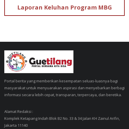
Laporan Keluhan
Program MBG
Portal berita yang memberikan kesempatan seluas-luasnya bagi
masyarakat untuk menyuarakan aspirasi dan menyebarkan berbagi
informasi secara lebih cepat, transparan, terpercaya, dan beretika.
Alamat Redaksi :
Komplek Ketapang Indah Blok B2 No. 33 & 34 Jalan KH Zainul Arifin,
Jakarta 11140