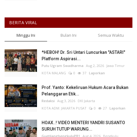
BERITA VIRAL
Minggu Ini
Bulan Ini
Semua Waktu
*HEBOH! Dr. Sri Untari Luncurkan "ASTARI"
Platform Aspirasi...
Putu Ugram Swadharma
Aug 2, 2026
Jawa Timur
KOTA MALANG
0
37
Laporkan
Prof. Yanto: Kekeliruan Hukum Acara Bukan
Pelanggaran Etik...
Redaksi
Aug 3, 2026
DKI Jakarta
KOTA ADM. JAKARTA PUSAT
0
27
Laporkan
HOAX..! VIDEO MENTERI YANDRI SUSANTO
SURUH TUTUP WARUNG...
GuetilangbengkuluPB1
Aug 4, 2026
Bengkulu