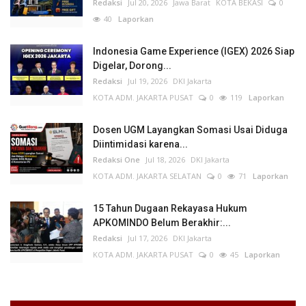
Redaksi
Jul 20, 2026
Jawa Barat
KOTA BEKASI
0
40
Laporkan
Indonesia Game Experience (IGEX) 2026 Siap
Digelar, Dorong...
Redaksi
Jul 19, 2026
DKI Jakarta
KOTA ADM. JAKARTA PUSAT
0
119
Laporkan
Dosen UGM Layangkan Somasi Usai Diduga
Diintimidasi karena...
Redaksi One
Jul 18, 2026
DKI Jakarta
KOTA ADM. JAKARTA SELATAN
0
71
Laporkan
15 Tahun Dugaan Rekayasa Hukum
APKOMINDO Belum Berakhir:...
Redaksi
Jul 17, 2026
DKI Jakarta
KOTA ADM. JAKARTA PUSAT
0
45
Laporkan