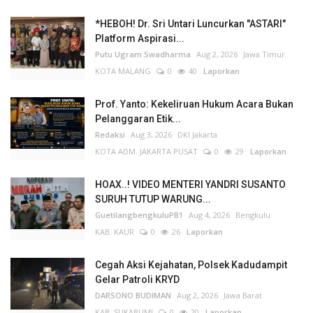
*HEBOH! Dr. Sri Untari Luncurkan "ASTARI"
Platform Aspirasi...
Putu Ugram Swadharma
Aug 2, 2026
Jawa Timur
KOTA MALANG
0
40
Laporkan
Prof. Yanto: Kekeliruan Hukum Acara Bukan
Pelanggaran Etik...
Redaksi
Aug 3, 2026
DKI Jakarta
KOTA ADM. JAKARTA PUSAT
0
29
Laporkan
HOAX..! VIDEO MENTERI YANDRI SUSANTO
SURUH TUTUP WARUNG...
GuetilangbengkuluPB1
Aug 4, 2026
Bengkulu
KAB. KAUR
0
26
Laporkan
Cegah Aksi Kejahatan, Polsek Kadudampit
Gelar Patroli KRYD
DARSONO BUDIMAN
Aug 2, 2026
Jawa Barat
KAB. SUKABUMI
0
20
Laporkan