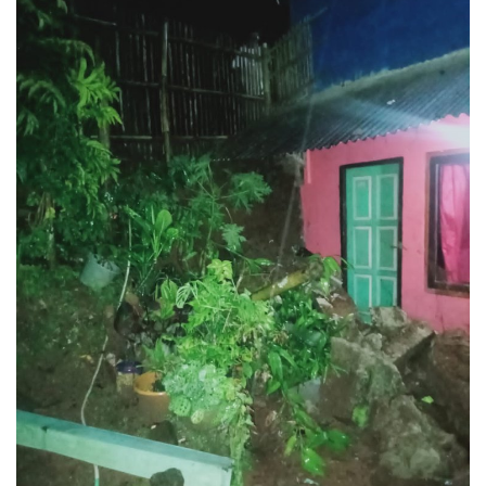
Keamanan
Kejahatan
Cybers Event
UMKM & Ekonomi Kreatif
Pekerja Migran Indonesia
Ekonomi
Pendidikan
Informasi Journalism
Olahraga