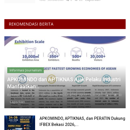
REKOMENDASI BERITA
Informasi Journalism
APKOMINDO dan APTIKNAS Ajak Pelaku Industri
Manfaatkan...
Redaksi
Jul 21, 2026
DKI Jakarta
KOTA ADM. JAKARTA PUSAT
0
40
Laporkan
APKOMINDO, APTIKNAS, dan PERATIN Dukung
IFBEX Bekasi 2026,...