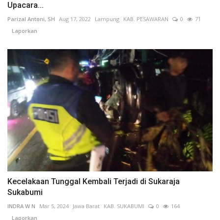
Upacara...
Parizal Antoni, SH
Aug 17, 2022
Lampung
KAB. PESAWARAN
0
71
Laporkan
Kecelakaan Tunggal Kembali Terjadi di Sukaraja
Sukabumi
INDRA W N
Mar 5, 2024
Jawa Barat
KAB. SUKABUMI
0
164
Laporkan