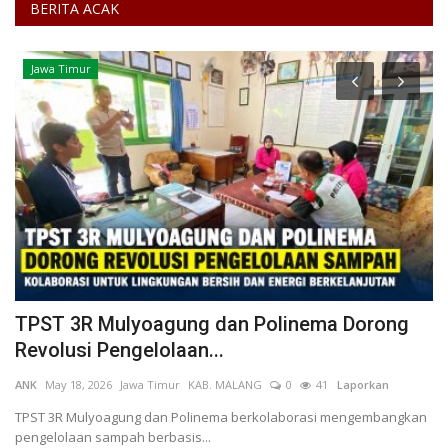
BERITA ACAK
Jawa Timur
TPST 3R Mulyoagung dan Polinema Dorong
M
Revolusi Pengelolaan...
D
ANK
May 18, 2026
Jawa Timur
KAB. MALANG
0
41
Laporkan
Se
L
TPST 3R Mulyoagung dan Polinema berkolaborasi mengembangkan
pengelolaan sampah berbasis...
Mi