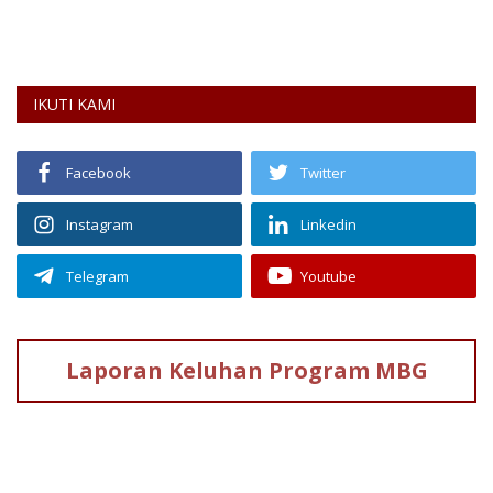
de
IKUTI KAMI
Facebook
Twitter
Instagram
Linkedin
Telegram
Youtube
Laporan Keluhan
Program MBG