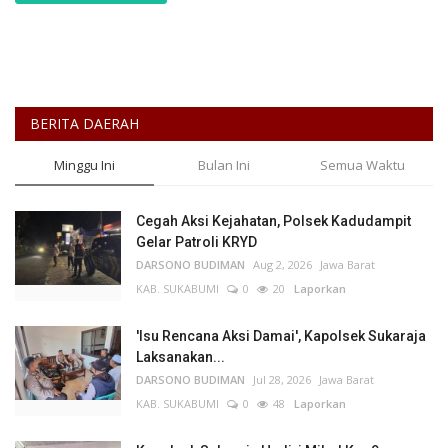
BERITA DAERAH
Minggu Ini
Bulan Ini
Semua Waktu
Cegah Aksi Kejahatan, Polsek Kadudampit
Gelar Patroli KRYD
DARSONO BUDIMAN
Aug 2, 2026
Jawa Barat
KAB. SUKABUMI
0
20
Laporkan
'Isu Rencana Aksi Damai', Kapolsek Sukaraja
Laksanakan...
DARSONO BUDIMAN
Jul 28, 2026
Jawa Barat
KAB. SUKABUMI
0
48
Laporkan