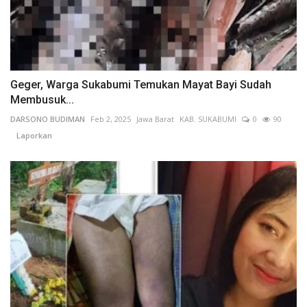
Geger, Warga Sukabumi Temukan Mayat Bayi Sudah
Membusuk...
DARSONO BUDIMAN
Feb 2, 2025
Jawa Barat
KAB. SUKABUMI
0
90
Laporkan