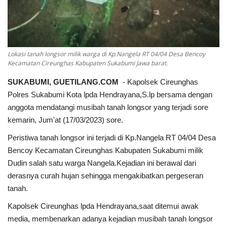
Kesehatan
Layanan Publik
Lokasi tanah longsor milik warga di Kp.Nangela RT 04/04 Desa Bencoy
Kecamatan Cireunghas Kabupaten Sukabumi Jawa barat.
Perempuan/Anak
SUKABUMI, GUETILANG.COM
- Kapolsek Cireunghas
Polres Sukabumi Kota lpda Hendrayana,S.lp bersama dengan
anggota mendatangi musibah tanah longsor yang terjadi sore
kemarin, Jum'at (17/03/2023) sore.
Peristiwa tanah longsor ini terjadi di Kp.Nangela RT 04/04 Desa
Bencoy Kecamatan Cireunghas Kabupaten Sukabumi milik
Dudin salah satu warga Nangela.Kejadian ini berawal dari
derasnya curah hujan sehingga mengakibatkan pergeseran
tanah.
Kapolsek Cireunghas lpda Hendrayana,saat ditemui awak
media, membenarkan adanya kejadian musibah tanah longsor