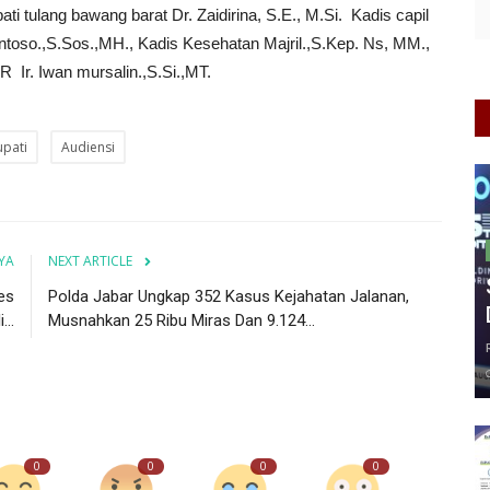
 tulang bawang barat Dr. Zaidirina, S.E., M.Si. Kadis capil
ntoso.,S.Sos.,MH., Kadis Kesehatan Majril.,S.Kep. Ns, MM.,
 Ir. Iwan mursalin.,S.Si.,MT.
upati
Audiensi
YA
NEXT ARTICLE
es
Polda Jabar Ungkap 352 Kasus Kejahatan Jalanan,
..
Musnahkan 25 Ribu Miras Dan 9.124...
0
0
0
0