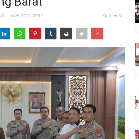
ng Barat
NG
Jan 26, 2023 - 07:59
0
61
⚠