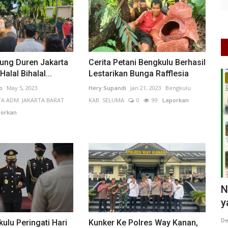
jung Duren Jakarta
Cerita Petani Bengkulu Berhasil
Halal Bihalal...
Lestarikan Bunga Rafflesia
Kesehatan
o
May 5, 2023
Hery Supandi
Jan 21, 2023
Bengkulu
A ADM. JAKARTA BARAT
KAB. SELUMA
0
99
Laporkan
orkan
tihan
Neglected Tropical Diseases: Penyakit
T
yang Terlupakan,...
M
0
99
Dewi
May 25, 2026
DKI Jakarta
KOTA ADM. JAKARTA SELATAN
Ya
ulu Peringati Hari
Kunker Ke Polres Way Kanan,