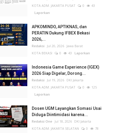
KOTA ADM. JAKARTA PUSAT
0
43
Laporkan
APKOMINDO, APTIKNAS, dan
PERATIN Dukung IFBEX Bekasi
2026,...
Redaksi
Jul 20, 2026
Jawa Barat
KOTA BEKASI
0
43
Laporkan
Indonesia Game Experience (IGEX)
2026 Siap Digelar, Dorong...
Redaksi
Jul 19, 2026
DKI Jakarta
KOTA ADM. JAKARTA PUSAT
0
125
Laporkan
Dosen UGM Layangkan Somasi Usai
Diduga Diintimidasi karena...
Redaksi One
Jul 18, 2026
DKI Jakarta
KOTA ADM. JAKARTA SELATAN
0
78