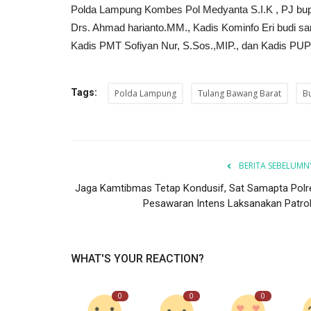
Polda Lampung Kombes Pol Medyanta S.I.K , PJ bupati
Drs. Ahmad harianto.MM., Kadis Kominfo Eri budi sa
Kadis PMT Sofiyan Nur, S.Sos.,MIP., dan Kadis PUPR
Tags:
Polda Lampung
Tulang Bawang Barat
B
BERITA SEBELUMN
Jaga Kamtibmas Tetap Kondusif, Sat Samapta Polr
Pesawaran Intens Laksanakan Patroli.
WHAT'S YOUR REACTION?
0
0
0