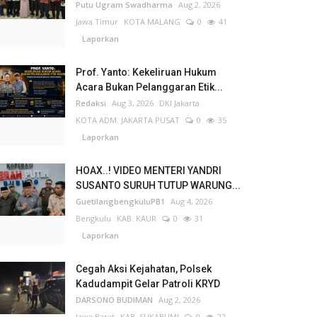
Putu Ugram Swadharma
Aug 2, 2026
Jawa Timur
KOTA MALANG
0
41
Laporkan
Prof. Yanto: Kekeliruan Hukum
Acara Bukan Pelanggaran Etik...
Redaksi
Aug 3, 2026
DKI Jakarta
KOTA ADM. JAKARTA PUSAT
0
35
Laporkan
HOAX..! VIDEO MENTERI YANDRI
SUSANTO SURUH TUTUP WARUNG...
GuetilangbengkuluPB1
Aug 4, 2026
Bengkulu
KAB. KAUR
0
31
Laporkan
Cegah Aksi Kejahatan, Polsek
Kadudampit Gelar Patroli KRYD
DARSONO BUDIMAN
Aug 2, 2026
Jawa Barat
KAB. SUKABUMI
0
22