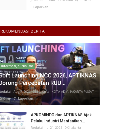
Laporkan
REKOMENDASI BERITA
Informasi Journalism
Soft Launching NCC 2026, APTIKNAS
Dorong Percepatan RUU...
Redaksi
Aug 7, 2026
DKI Jakarta
KOTA ADM. JAKARTA PUSAT
0
17
Laporkan
APKOMINDO dan APTIKNAS Ajak
Pelaku Industri Manfaatkan...
Redaksi
Jul 21, 2026
DKI Jakarta