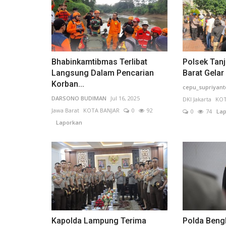
Bhabinkamtibmas Terlibat
Polsek Tan
Langsung Dalam Pencarian
Barat Gelar 
Peternakan
Korban...
cepu_supriyant
DARSONO BUDIMAN
Jul 16, 2025
DKI Jakarta
KOT
Jawa Barat
KOTA BANJAR
0
92
0
74
Lap
Laporkan
DKP3 Kota Sukabumi Gelar Pela
Pengelolaan Hewan Qurban...
INDRA W N
Jun 2, 2024
Jawa Barat
KOTA SUKABUMI
Kapolda Lampung Terima
Polda Bengk