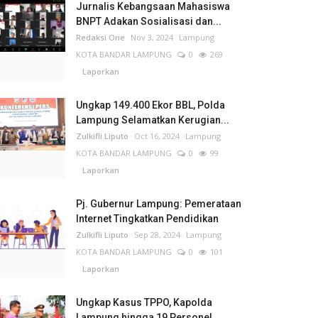
Jurnalis Kebangsaan Mahasiswa
BNPT Adakan Sosialisasi dan...
Redaksi One
Nov 3, 2024
Lampung
KOTA BANDAR LAMPUNG
0
269
Laporkan
Ungkap 149.400 Ekor BBL, Polda
Lampung Selamatkan Kerugian...
Zulkifli Liputo
Oct 16, 2024
Lampung
KOTA BANDAR LAMPUNG
0
99
Laporkan
Pj. Gubernur Lampung: Pemerataan
Internet Tingkatkan Pendidikan
Zulkifli Liputo
Sep 28, 2024
Lampung
KOTA BANDAR LAMPUNG
0
101
Laporkan
Ungkap Kasus TPPO, Kapolda
Lampung hingga 19 Personel