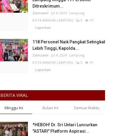
Ditreskrimum...
Zamzami
Jul 4, 2024
Lampung
KOTA BANDAR LAMPUNG
0
97
Laporkan
118 Personel Naik Pangkat Setingkat
Lebih Tinggi, Kapolda...
Zamzami
Jul 4, 2024
Lampung
KOTA BANDAR LAMPUNG
0
91
Laporkan
BERITA VIRAL
Minggu Ini
Bulan Ini
Semua Waktu
*HEBOH! Dr. Sri Untari Luncurkan
"ASTARI" Platform Aspirasi...