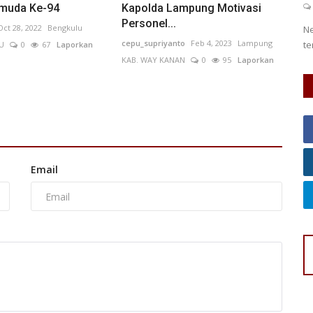
0
65
Laporkan
KO
muda Ke-94
Kapolda Lampung Motivasi
Personel...
Oct 28, 2022
Bengkulu
Neglected Tropical Diseases (NTDs) atau penyakit tropis
Bu
cepu_supriyanto
Feb 4, 2023
Lampung
terabaikan merupakan kelompok...
In
U
0
67
Laporkan
KAB. WAY KANAN
0
95
Laporkan
Email