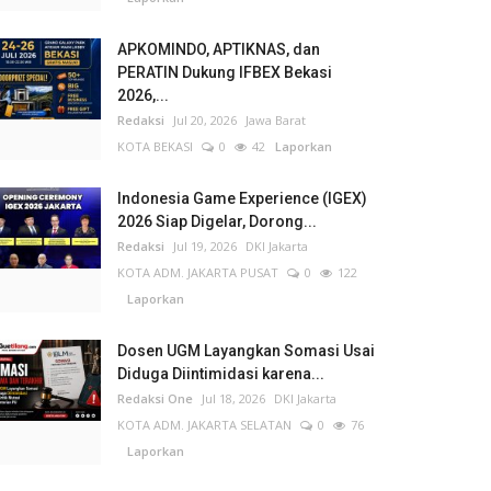
APKOMINDO, APTIKNAS, dan
PERATIN Dukung IFBEX Bekasi
2026,...
Redaksi
Jul 20, 2026
Jawa Barat
KOTA BEKASI
0
42
Laporkan
Indonesia Game Experience (IGEX)
2026 Siap Digelar, Dorong...
Redaksi
Jul 19, 2026
DKI Jakarta
KOTA ADM. JAKARTA PUSAT
0
122
Laporkan
Dosen UGM Layangkan Somasi Usai
Diduga Diintimidasi karena...
Redaksi One
Jul 18, 2026
DKI Jakarta
KOTA ADM. JAKARTA SELATAN
0
76
Laporkan