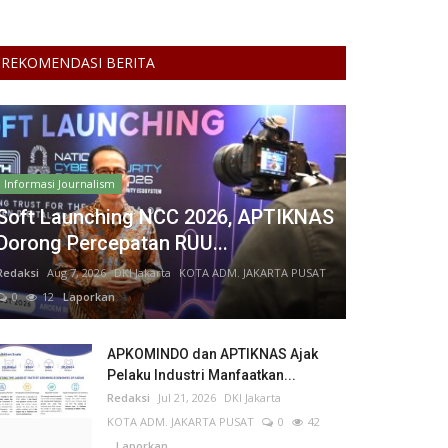
REKOMENDASI BERITA
Informasi Journalism
Soft Launching NCC 2026, APTIKNAS
Dorong Percepatan RUU...
Redaksi
Aug 7, 2026
DKI Jakarta
KOTA ADM. JAKARTA PUSAT
0
12
Laporkan
APKOMINDO dan APTIKNAS Ajak
Pelaku Industri Manfaatkan...
Redaksi
Jul 21, 2026
DKI Jakarta
KOTA ADM. JAKARTA PUSAT
0
42
Laporkan