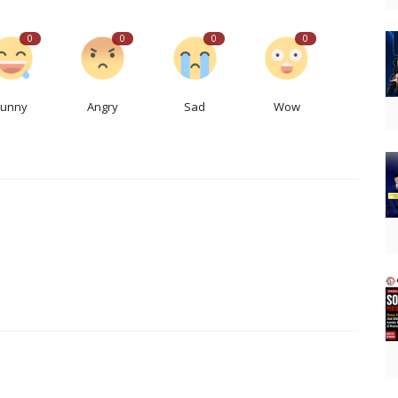
0
0
0
0
Funny
Angry
Sad
Wow