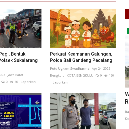
Kalimantan Barat
 Pagi, Bentuk
Perkuat Keamanan Galungan,
Polsek Sukalarang
Polda Bali Gandeng Pecalang
Putu Ugram Swadharma
Apr 24, 2025
2023
Jawa Barat
Bengkulu
KOTA BENGKULU
0
160
0
60
Laporkan
Laporkan
pan
Wacana Pembentukan Provinsi Kapuas
A
Raya Kembali Menguat,...
D
Rahma Brahmana
Jul 27, 2026
Kalimantan Barat
Re
KAB. MEMPAWAH
0
25
Laporkan
L
angkis