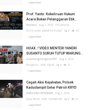
Laporkan
Prof. Yanto: Kekeliruan Hukum
Acara Bukan Pelanggaran Etik...
Redaksi
Aug 3, 2026
DKI Jakarta
KOTA ADM. JAKARTA PUSAT
0
34
Laporkan
HOAX..! VIDEO MENTERI YANDRI
SUSANTO SURUH TUTUP WARUNG...
GuetilangbengkuluPB1
Aug 4, 2026
Bengkulu
KAB. KAUR
0
31
Laporkan
Cegah Aksi Kejahatan, Polsek
Kadudampit Gelar Patroli KRYD
DARSONO BUDIMAN
Aug 2, 2026
Jawa Barat
KAB. SUKABUMI
0
22
Laporkan