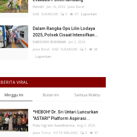
Hendri
Jan 16, 2026
Jawa Barat
KAB. SUKABUMI
0
67
Laporkan
Dalam Rangka Ops Lilin Lodaya
2025, Polsek Cisaat Intensifkan...
DARSONO BUDIMAN
Jan 2, 2026
Jawa Barat
KAB. SUKABUMI
0
58
Laporkan
BERITA VIRAL
Minggu Ini
Bulan Ini
Semua Waktu
*HEBOH! Dr. Sri Untari Luncurkan
"ASTARI" Platform Aspirasi...
Putu Ugram Swadharma
Aug 2, 2026
Jawa Timur
KOTA MALANG
0
41