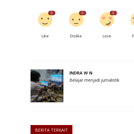
0
0
0
Like
Dislike
Love
INDRA W N
Belajar menjadi jurnalistik
BERITA TERKAIT