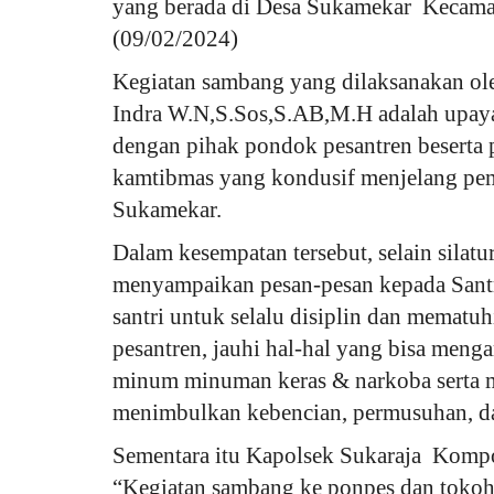
yang berada di Desa Sukamekar Kecama
(09/02/2024)
Kegiatan sambang yang dilaksanakan o
Indra W.N,S.Sos,S.AB,M.H adalah upaya
dengan pihak pondok pesantren beserta p
kamtibmas yang kondusif menjelang pem
Sukamekar.
Dalam kesempatan tersebut, selain silat
menyampaikan pesan-pesan kepada Santri
santri untuk selalu disiplin dan mematu
pesantren, jauhi hal-hal yang bisa meng
minum minuman keras & narkoba serta m
menimbulkan kebencian, permusuhan, d
Sementara itu Kapolsek Sukaraja Komp
“Kegiatan sambang ke ponpes dan tokoh