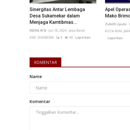
Indonesia, dimulai dari Kejuaraan...
Sinergitas Antar Lembaga
Apel Operas
Desa Sukamekar dalam
Mako Brimob
Menjaga Kamtibmas...
Zulkifli Liputo
INDRA W N
Jun 18, 2024
Jawa Barat
KOTA ADM. JAK
KAB. SUKABUMI
0
99
Laporkan
Laporkan
KOMENTAR
Name
Komentar