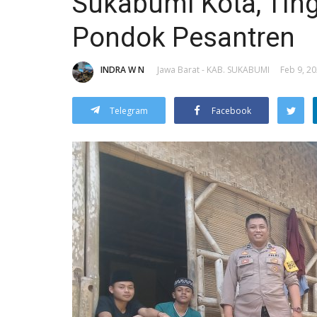
Sukabumi Kota, Ti
Pondok Pesantren
INDRA W N
Jawa Barat - KAB. SUKABUMI
Feb 9, 20
Telegram
Facebook