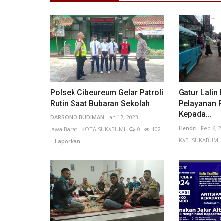
Olahraga
Polsek Cibeureum Gelar Patroli
Gatur Lalin
Rutin Saat Bubaran Sekolah
Pelayanan 
Kepada...
DARSONO BUDIMAN
Jan 17, 2023
Hendri
Feb 6, 
Jawa Barat
KOTA SUKABUMI
0
102
KAB. SUKABUMI
Laporkan
Thomas & Uber Cup 2026 di De
Mata: Skuad Indonesia Siap...
Yasmin Dwiasti Syafika
Apr 1, 2026
DKI Jakarta
KOTA ADM. JAKARTA SELATAN
0
52
Laporkan
Bulan April 2026 menjadi periode krusial bulut