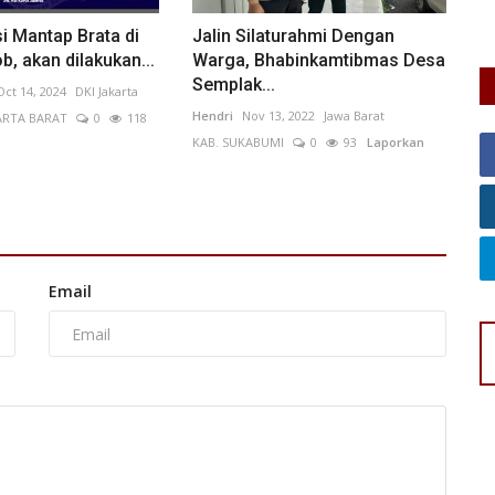
i Mantap Brata di
Jalin Silaturahmi Dengan
, akan dilakukan...
Warga, Bhabinkamtibmas Desa
Semplak...
Oct 14, 2024
DKI Jakarta
Hendri
Nov 13, 2022
Jawa Barat
ARTA BARAT
0
118
KAB. SUKABUMI
0
93
Laporkan
Email