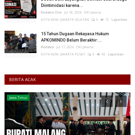
Diintimidasi karena...
Redaksi One
Jul 18, 2026
DKI Jakarta
KOTA ADM. JAKARTA SELATAN
0
72
Laporkan
15 Tahun Dugaan Rekayasa Hukum
APKOMINDO Belum Berakhir:...
Redaksi
Jul 17, 2026
DKI Jakarta
KOTA ADM. JAKARTA PUSAT
0
45
Laporkan
BERITA ACAK
Jawa Timur