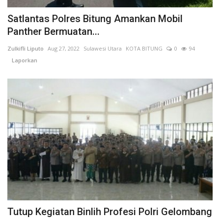
Keamanan
Satlantas Polres Bitung Amankan Mobil
Panther Bermuatan...
Kejahatan
Zulkifli Liputo
Aug 27, 2022
Sulawesi Utara
KOTA BITUNG
0
94
Laporkan
Cybers Event
UMKM & Ekonomi Kreatif
Pekerja Migran Indonesia
Ekonomi
Pendidikan
Informasi Journalism
Tutup Kegiatan Binlih Profesi Polri Gelombang
Olahraga