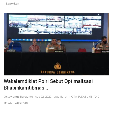
Laporkan
Wakalemdiklat Polri Sebut Optimalisasi
Bhabinkamtibmas...
Octavianus Barauntu
Aug 22, 2022
Jawa Barat
KOTA SUKABUMI
0
229
Laporkan