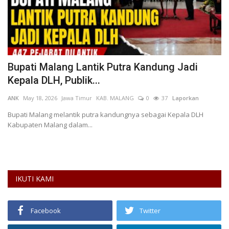
h
Bupati Malang Lantik Putra Kandung Jadi
W
Kepala DLH, Publik...
E
ANK
May 18, 2026
Jawa Timur
KAB. MALANG
0
37
Laporkan
Se
L
Bupati Malang melantik putra kandungnya sebagai Kepala DLH
Kabupaten Malang dalam...
We
pa
IKUTI KAMI
Facebook
Twitter