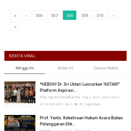
«
‹
306
307
308
309
310
›
»
BERITA VIRAL
Minggu Ini
Bulan Ini
Semua Waktu
*HEBOH! Dr. Sri Untari Luncurkan "ASTARI"
Platform Aspirasi...
Putu Ugram Swadharma
Aug 2, 2026
Jawa Timur
KOTA MALANG
0
40
Laporkan
Prof. Yanto: Kekeliruan Hukum Acara Bukan
Pelanggaran Etik...
Redaksi
Aug 3, 2026
DKI Jakarta