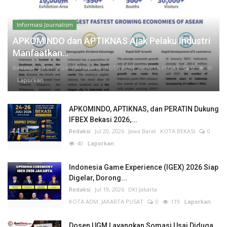
Informasi Journalism
APKOMINDO dan APTIKNAS Ajak Pelaku Industri
Manfaatkan...
Redaksi
Jul 21, 2026
DKI Jakarta
KOTA ADM. JAKARTA PUSAT
0
40
Laporkan
APKOMINDO, APTIKNAS, dan PERATIN Dukung
IFBEX Bekasi 2026,...
Redaksi
Jul 20, 2026
Jawa Barat
KOTA BEKASI
0
40
Laporkan
Indonesia Game Experience (IGEX) 2026 Siap
Digelar, Dorong...
Redaksi
Jul 19, 2026
DKI Jakarta
KOTA ADM. JAKARTA PUSAT
0
119
Laporkan
Dosen UGM Layangkan Somasi Usai Diduga