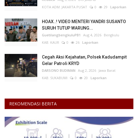
KOTA ADM. JAKARTA PUSAT
0
29
Laporkan
HOAX..! VIDEO MENTERI YANDRI SUSANTO
SURUH TUTUP WARUNG...
GuetilangbengkuluPB1
Aug 4, 2026
Bengkulu
KAB. KAUR
0
26
Laporkan
Cegah Aksi Kejahatan, Polsek Kadudampit
Gelar Patroli KRYD
DARSONO BUDIMAN
Aug 2, 2026
Jawa Barat
KAB. SUKABUMI
0
20
Laporkan
REKOMENDASI BERITA