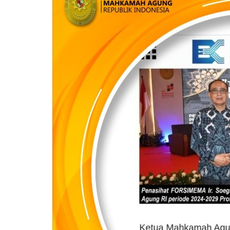
Warkop Digital
DPD Rumah Hukum Indonesia K
Malang Kunjungi WADI Mulya...
ANK
May 4, 2026
Jawa Timur
KAB. MALANG
0
Laporkan