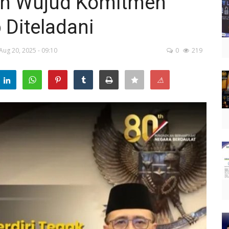
ah Wujud Komitmen
 Diteladani
Aug 20, 2025 - 09:10
0
219
⚠