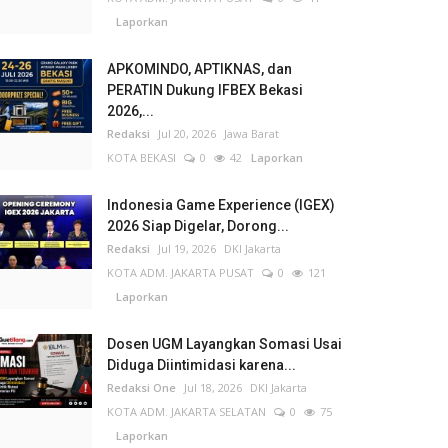
Laporkan
APKOMINDO, APTIKNAS, dan
PERATIN Dukung IFBEX Bekasi
2026,...
Redaksi
Jul 20, 2026
Jawa Barat
KOTA BEKASI
0
42
Laporkan
Indonesia Game Experience (IGEX)
2026 Siap Digelar, Dorong...
Redaksi
Jul 19, 2026
DKI Jakarta
KOTA ADM. JAKARTA PUSAT
0
121
Laporkan
Dosen UGM Layangkan Somasi Usai
Diduga Diintimidasi karena...
Redaksi One
Jul 18, 2026
DKI Jakarta
KOTA ADM. JAKARTA SELATAN
0
75
Laporkan