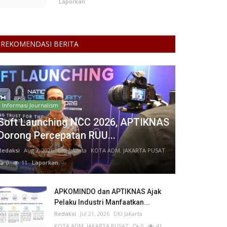
Laporkan
REKOMENDASI BERITA
Informasi Journalism
Soft Launching NCC 2026, APTIKNAS
Dorong Percepatan RUU...
Redaksi
Aug 7, 2026
DKI Jakarta
KOTA ADM. JAKARTA PUSAT
0
11
Laporkan
APKOMINDO dan APTIKNAS Ajak
Pelaku Industri Manfaatkan...
Redaksi
Jul 21, 2026
DKI Jakarta
KOTA ADM. JAKARTA PUSAT
0
41