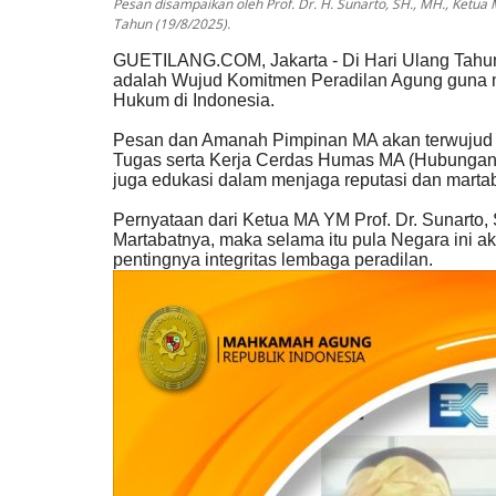
Pesan disampaikan oleh Prof. Dr. H. Sunarto, SH., MН., Ke
Tahun (19/8/2025).
GUETILANG.COM, Jakarta - Di Hari Ulang Tahu
adalah Wujud Komitmen Peradilan Agung guna me
Hukum di Indonesia.
Pesan dan Amanah Pimpinan MA akan terwujud dan
Tugas serta Kerja Cerdas Humas MA (Hubungan 
juga edukasi dalam menjaga reputasi dan marta
Pernyataan dari Ketua MA YM Prof. Dr. Sunarto,
Martabatnya, maka selama itu pula Negara ini 
pentingnya integritas lembaga peradilan.