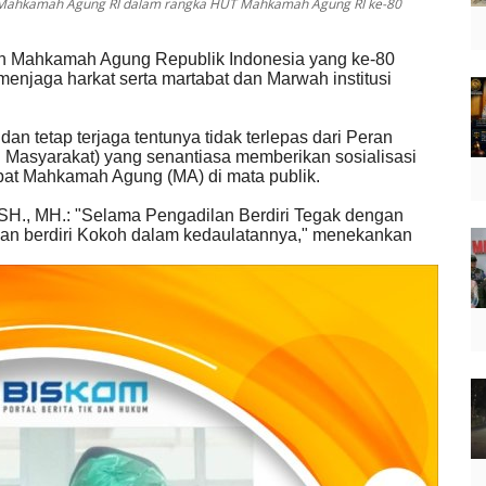
tua Mahkamah Agung RI dalam rangka HUT Mahkamah Agung RI ke-80
n Mahkamah Agung Republik Indonesia yang ke-80
njaga harkat serta martabat dan Marwah institusi
 tetap terjaga tentunya tidak terlepas dari Peran
Masyarakat) yang senantiasa memberikan sosialisasi
bat Mahkamah Agung (MA) di mata publik.
 SH., MH.: "Selama Pengadilan Berdiri Tegak dengan
akan berdiri Kokoh dalam kedaulatannya," menekankan