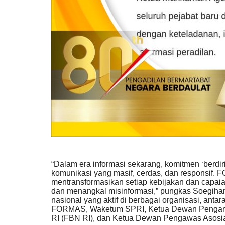
DPD RHI Kota Malang kunjungi WADI Mulya Agu
kurasi UMKM, digitalisasi,...
“Dalam era informasi sekarang, komitmen ‘berdir
komunikasi yang masif, cerdas, dan responsif
mentransformasikan setiap kebijakan dan capa
dan menangkal misinformasi,” pungkas Soegihart
nasional yang aktif di berbagai organisasi, an
FORMAS, Waketum SPRI, Ketua Dewan Pengarah
RI (FBN RI), dan Ketua Dewan Pengawas Asosia