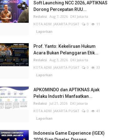
Soft Launching NCC 2026, APTIKNAS
Dorong Percepatan RUU...
Redaksi
Aug 7, 2026
DKI Jakarta
KOTA ADM. JAKARTA PUSAT
0
11
Laporkan
Prof. Yanto: Kekeliruan Hukum
Acara Bukan Pelanggaran Etik...
Redaksi
Aug 3, 2026
DKI Jakarta
KOTA ADM. JAKARTA PUSAT
0
33
Laporkan
APKOMINDO dan APTIKNAS Ajak
Pelaku Industri Manfaatkan...
Redaksi
Jul 21, 2026
DKI Jakarta
KOTA ADM. JAKARTA PUSAT
0
41
Laporkan
Indonesia Game Experience (IGEX)
2026 Siap Digelar, Dorong...