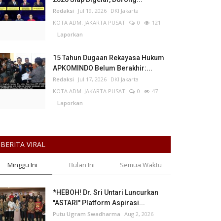
Redaksi
Jul 19, 2026
DKI Jakarta
KOTA ADM. JAKARTA PUSAT
0
121
Laporkan
15 Tahun Dugaan Rekayasa Hukum
APKOMINDO Belum Berakhir:...
Redaksi
Jul 17, 2026
DKI Jakarta
KOTA ADM. JAKARTA PUSAT
0
47
Laporkan
BERITA VIRAL
Minggu Ini
Bulan Ini
Semua Waktu
*HEBOH! Dr. Sri Untari Luncurkan
"ASTARI" Platform Aspirasi...
Putu Ugram Swadharma
Aug 2, 2026