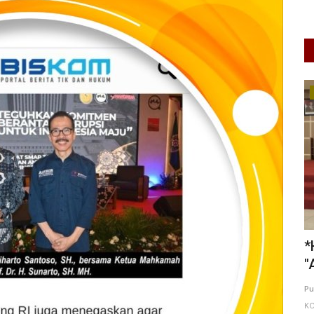
UMKM & Ekonomi Kreatif
ota
*HEBOH! Dr. Sri Untari Luncurkan
*
"ASTARI" Platform Aspirasi...
P
127
Putu Ugram Swadharma
Aug 2, 2026
Jawa Timur
Pu
KOTA MALANG
0
40
Laporkan
KA