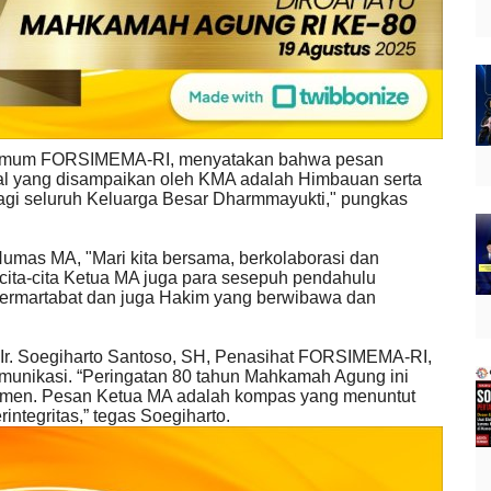
ua Umum FORSIMEMA-RI, menyatakan bahwa pesan
ral yang disampaikan oleh KMA adalah Himbauan serta
agi seluruh Keluarga Besar Dharmmayukti," pungkas
mas MA, "Mari kita bersama, berkolaborasi dan
cita-cita Ketua MA juga para sesepuh pendahulu
bermartabat dan juga Hakim yang berwibawa dan
r. Soegiharto Santoso, SH, Penasihat FORSIMEMA-RI,
munikasi. “Peringatan 80 tahun Mahkamah Agung ini
mitmen. Pesan Ketua MA adalah kompas yang menuntut
integritas,” tegas Soegiharto.