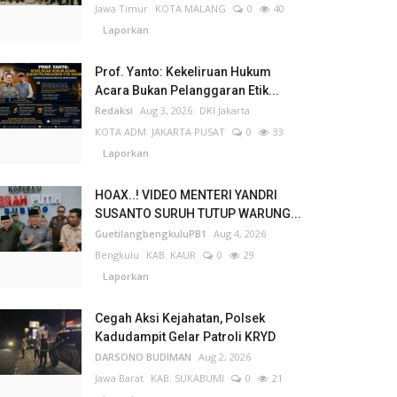
Jawa Timur
KOTA MALANG
0
40
Laporkan
Prof. Yanto: Kekeliruan Hukum
Acara Bukan Pelanggaran Etik...
Redaksi
Aug 3, 2026
DKI Jakarta
KOTA ADM. JAKARTA PUSAT
0
33
Laporkan
HOAX..! VIDEO MENTERI YANDRI
SUSANTO SURUH TUTUP WARUNG...
GuetilangbengkuluPB1
Aug 4, 2026
Bengkulu
KAB. KAUR
0
29
Laporkan
Cegah Aksi Kejahatan, Polsek
Kadudampit Gelar Patroli KRYD
DARSONO BUDIMAN
Aug 2, 2026
Jawa Barat
KAB. SUKABUMI
0
21