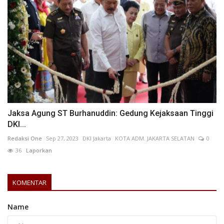
Jaksa Agung ST Burhanuddin: Gedung Kejaksaan Tinggi
DKI...
Redaksi One
Sep 27, 2023
DKI Jakarta
KOTA ADM. JAKARTA SELATAN
0
36
Laporkan
KOMENTAR
Name