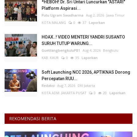
*HEBOH! Dr. Sri Untari Luncurkan "ASTARI"
Platform Aspirasi...
Putu Ugram Swadharma
Aug 2, 2026
Jawa Timur
KOTA MALANG
0
37
Laporkan
HOAX..! VIDEO MENTERI YANDRI SUSANTO
SURUH TUTUP WARUNG...
GuetilangbengkuluPB1
Aug 4, 2026
Bengkulu
KAB. KAUR
0
35
Laporkan
Soft Launching NCC 2026, APTIKNAS Dorong
Percepatan RUU...
Redaksi
Aug 7, 2026
DKI Jakarta
KOTA ADM. JAKARTA PUSAT
0
20
Laporkan
REKOMENDASI BERITA