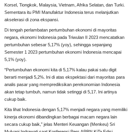
Korsel, Tiongkok, Malaysia, Vietnam, Afrika Selatan, dan Turki.
Sementara itu PMI Manufaktur Indonesia terus melanjutkan
Kesehatan
akselerasi di zona ekspansi.
Layanan Publik
Di tengah perlambatan pertumbuhan ekonomi di mayoritas
negara, ekonomi Indonesia pada Triwulan II 2023 mencatatkan
Perempuan/Anak
pertumbuhan sebesar 5,17% (yoy), sehingga sepanjang
Semester 1 2023 pertumbuhan ekonomi Indonesia mencapai
5,1% (yoy)​.
“Pertumbuhan ekonomi kita di 5,17% kalau pakai satu digit
berarti menjadi 5,2%. Ini di atas ekspektasi dari mayoritas para
analis pasar yang memprediksikan perekonomian Indonesia
akan tetap tumbuh, namun tidak setinggi di 5,17. Ini artinya
cukup baik.
Kita lihat Indonesia dengan 5,17% menjadi negara yang memiliki
kinerja ekonomi dibandingkan berbagai macam negara lain
secara cukup baik,” jelas Menteri Keuangan (Menkeu) Sri
Mulyani Indrawati saat Konferensi Pers APBN KiTa Edisi