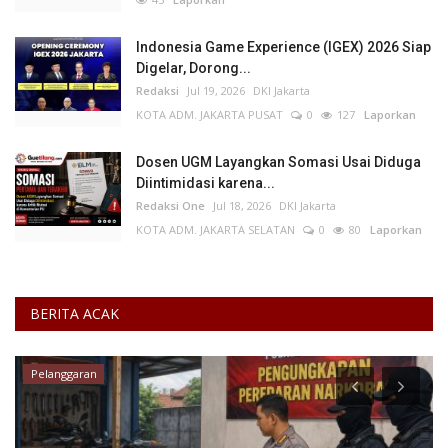
Indonesia Game Experience (IGEX) 2026 Siap
Digelar, Dorong...
Redaksi
Jul 19, 2026
DKI Jakarta
KOTA ADM. JAKARTA PUSAT
0
127
Laporkan
Dosen UGM Layangkan Somasi Usai Diduga
Diintimidasi karena...
Redaksi One
Jul 18, 2026
DKI Jakarta
KOTA ADM. JAKARTA SELATAN
0
80
Laporkan
BERITA ACAK
Pelanggaran