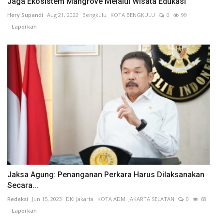
Jaga Ekosistem Mangrove Melalui Wisata Edukasi
Hery Supandi
Aug 21, 2022
Bengkulu
KOTA BENGKULU
0
99
Laporkan
Jaksa Agung: Penanganan Perkara Harus Dilaksanakan
Secara...
Redaksi
Jun 15, 2023
DKI Jakarta
KOTA ADM. JAKARTA SELATAN
0
68
Laporkan