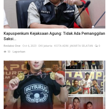
Kapuspenkum Kejaksaan Agung: Tidak Ada Pemanggilan
Saksi...
Redaksi One
Oct 6, 2023
DKI Jakarta
KOTA ADM. JAKARTA SELATAN
0
50
Laporkan