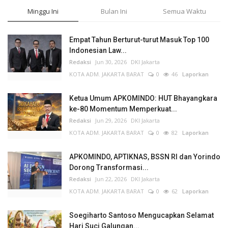
Minggu Ini
Bulan Ini
Semua Waktu
Empat Tahun Berturut-turut Masuk Top 100
Indonesian Law...
Redaksi
Jun 30, 2026
DKI Jakarta
KOTA ADM. JAKARTA BARAT
0
46
Laporkan
Ketua Umum APKOMINDO: HUT Bhayangkara
ke-80 Momentum Memperkuat...
Redaksi
Jun 29, 2026
DKI Jakarta
KOTA ADM. JAKARTA BARAT
0
82
Laporkan
APKOMINDO, APTIKNAS, BSSN RI dan Yorindo
Dorong Transformasi...
Redaksi
Jun 22, 2026
DKI Jakarta
KOTA ADM. JAKARTA BARAT
0
62
Laporkan
Soegiharto Santoso Mengucapkan Selamat
Hari Suci Galungan...