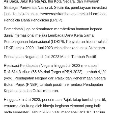
Air Baku, Jalur Kereta Api, Ibu Kota Negara, dan Kawasan
Strategis Pariwisata Nasional​. Selain itu, pembiayaan investasi
juga digunakan untuk mencerdaskan bangsa melalui Lembaga
Pengelola Dana Pendidikan (LPDP).
Pemerintah juga berkomitmen memberikan bantuan kepada
dunia internasional melalui Lembaga Dana Kerja Sama
Pembangunan Internasional (LDKPI). Penyaluran hibah melalui
LDKPI sejak 2020 - Juni 2023 telah diberikan untuk 34 negara.
Pendapatan Negara s.d. Juli 2023 Masih Tumbuh Positif
Realisasi Pendapatan Negara hingga Juli 2023 mencapai
Rp1.614,8 triliun (65,6% dari Target APBN 2023), tumbuh 4,1%
(yoy). Pendapatan Negara dari Pajak dan Penerimaan Negara
Bukan Pajak (PNBP) tumbuh positif, sementara Pendapatan
Kepabeanan dan Cukai menurun.
Hingga akhir Juli 2023, penerimaan Pajak tetap tumbuh positif,
terutama didukung oleh kinerja kegiatan ekonomi yang baik
pada semester I Tahun 2023, yaitu mencapai Rp1.109,1 triliun