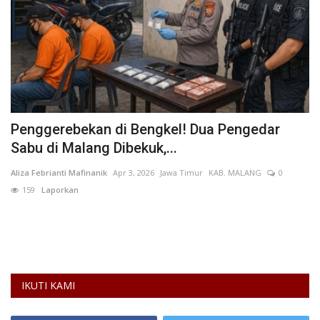
Penggerebekan di Bengkel! Dua Pengedar
I
Sabu di Malang Dibekuk,...
P
Aliza Febrianti Mafinanik
Apr 3, 2026
Jawa Timur
KAB. MALANG
0
Di
159
Laporkan
L
nia
Pe
In
IKUTI KAMI