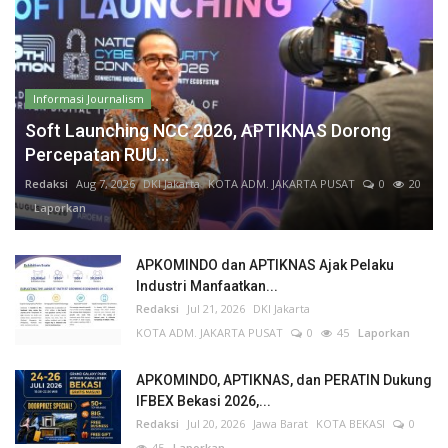
Informasi Journalism
Soft Launching NCC 2026, APTIKNAS Dorong
Percepatan RUU...
Redaksi
Aug 7, 2026
DKI Jakarta
KOTA ADM. JAKARTA PUSAT
0
20
Laporkan
APKOMINDO dan APTIKNAS Ajak Pelaku
Industri Manfaatkan...
Redaksi
Jul 21, 2026
DKI Jakarta
KOTA ADM. JAKARTA PUSAT
0
45
Laporkan
APKOMINDO, APTIKNAS, dan PERATIN Dukung
IFBEX Bekasi 2026,...
Redaksi
Jul 20, 2026
Jawa Barat
KOTA BEKASI
0
45
Laporkan