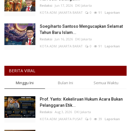
Redaksi
Jun 17, 2026
DKI Jakarta
KOTA ADM. JAKARTA BARAT
0
91
Laporkan
Soegiharto Santoso Mengucapkan Selamat
Tahun Baru Islam...
Redaksi
Jun 16, 2026
DKI Jakarta
KOTA ADM. JAKARTA BARAT
0
91
Laporkan
BERITA VIRAL
Minggu Ini
Bulan Ini
Semua Waktu
Prof. Yanto: Kekeliruan Hukum Acara Bukan
Pelanggaran Etik...
Redaksi
Aug 3, 2026
DKI Jakarta
KOTA ADM. JAKARTA PUSAT
0
39
Laporkan