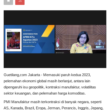
⚠
Keamanan
Kejahatan
Cybers Event
UMKM & Ekonomi Kreatif
Pekerja Migran Indonesia
Ekonomi
Guetilang,com Jakarta - Memasuki paruh kedua 2023,
pelemahan ekonomi global masih berlanjut, antara lain
Pendidikan
dipengaruhi isu geopolitik, kontraksi manufaktur, volatilitas
sektor keuangan, dan pelemahan harga komoditas.​
Informasi Journalism
PMI Manufaktur masih terkontraksi di banyak negara, seperti
AS, Kanada, Brazil, Eropa, Jerman, Perancis, Inggris, Jepang,
Olahraga