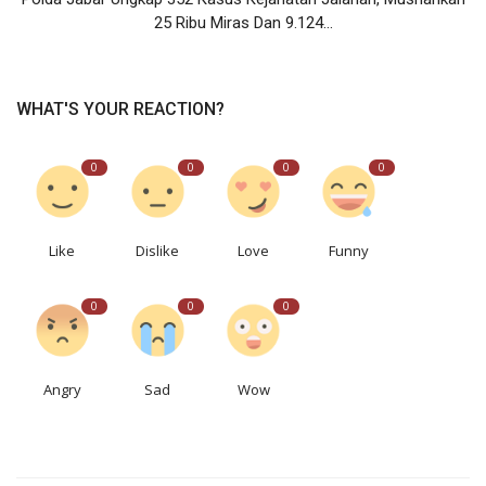
25 Ribu Miras Dan 9.124...
WHAT'S YOUR REACTION?
0
0
0
0
Like
Dislike
Love
Funny
0
0
0
Angry
Sad
Wow