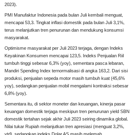
2023).
​PMI Manufaktur Indonesia pada bulan Juli kembali menguat,
mencapai 53,3. Tingkat inflasi domestik pada bulan Juli 3,1%,
terus melanjutkan tren penurunan dan mendukung konsumsi
masyarakat.
Optimisme masyarakat per Juli 2023 terjaga, dengan Indeks
Keyakinan Konsumen mencapai 123,5. Indeks Penjualan Riil
tumbuh tinggi sebesar 6,3% (yoy), sementara pasca lebaran,
Mandiri Spending Index ternormalisasi di angka 163,2. Dari sisi
produksi, penjualan sepeda motor masih tumbuh kuat (45,6%
yoy), sedangkan penjualan mobil mengalami kontraksi sebesar
6,8% (yoy).
Sementara itu, di sektor moneter dan keuangan, kinerja pasar
keuangan domestik terjaga meskipun tren penurunan yield SBN
domestik tertahan sejak akhir Juli 2023 seiring dinamika global.
Nilai tukar Rupiah melanjutkan tren apresiasi (menguat 3,2%,
ytd), sedangkan indeks Dolar AS masih melemah.