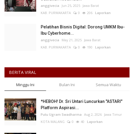
anggivecia
Jun 25, 2025
Jawa Barat
KAB. PURWAKARTA
0
206
Laporkan
Pelatihan Bisnis Digital: Dorong UMKM Ibu-
Ibu Cyberhome...
anggivecia
May 21, 2025
Jawa Barat
KAB. PURWAKARTA
0
190
Laporkan
BERITA VIRAL
Minggu Ini
Bulan Ini
Semua Waktu
*HEBOH! Dr. Sri Untari Luncurkan "ASTARI"
Platform Aspirasi...
Putu Ugram Swadharma
Aug 2, 2026
Jawa Timur
KOTA MALANG
0
40
Laporkan