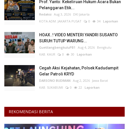
Prof. Yanto: Kekeliruan Hukum Acara Bukan
Pelanggaran Etik...
Redaksi
Aug 3, 2026
DKI Jakarta
KOTA ADM. JAKARTA PUSAT
0
34
Laporkan
HOAX..! VIDEO MENTERI YANDRI SUSANTO
SURUH TUTUP WARUNG...
GuetilangbengkuluPB1
Aug 4, 2026
Bengkulu
KAB. KAUR
0
30
Laporkan
Cegah Aksi Kejahatan, Polsek Kadudampit
Gelar Patroli KRYD
DARSONO BUDIMAN
Aug 2, 2026
Jawa Barat
KAB. SUKABUMI
0
22
Laporkan
REKOMENDASI BERITA