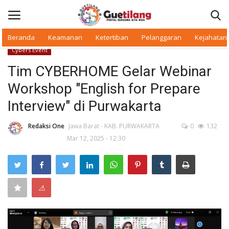
Beranda
Keamanan
Ketertiban
Pelanggaran
Kejahatan
Cybers Event
Masuk
Daftar
Tim CYBERHOME Gelar Webinar
Workshop "English for Prepare
Beranda
Interview" di Purwakarta
Daerah
Redaksi One
Jawa Barat - KAB. PURWAKARTA
0
132
Mar 12, 2025 - 12:30
Makan Bergizi
Warkop Digital
⚠
Pelanggaran
Ketertiban