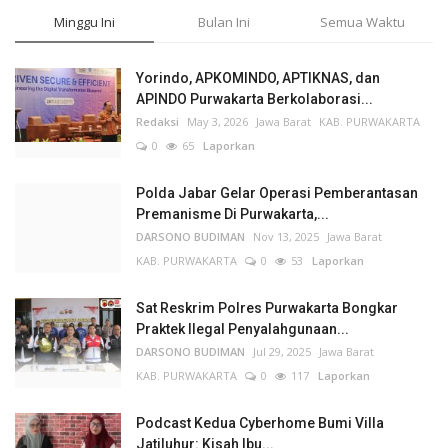
Minggu Ini
Bulan Ini
Semua Waktu
Yorindo, APKOMINDO, APTIKNAS, dan
APINDO Purwakarta Berkolaborasi...
Redaksi
May 3, 2026
Jawa Barat
KAB. PURWAKARTA
0
65
Laporkan
Polda Jabar Gelar Operasi Pemberantasan
Premanisme Di Purwakarta,...
DARSONO BUDIMAN
Nov 13, 2025
Jawa Barat
KAB. PURWAKARTA
0
53
Laporkan
Sat Reskrim Polres Purwakarta Bongkar
Praktek Ilegal Penyalahgunaan...
DARSONO BUDIMAN
Jul 29, 2025
Jawa Barat
KAB. PURWAKARTA
0
117
Laporkan
Podcast Kedua Cyberhome Bumi Villa
Jatiluhur: Kisah Ibu...