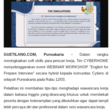
Keamanan
Kejahatan
Cybers Event
UMKM & Ekonomi Kreatif
GUETILANG.COM, Purwakarta
– Dalam rangka
Pekerja Migran Indonesia
meningkatkan soft skills para pencari kerja, Tim CYBERHOME
menyelenggarakan event WEBINAR WORKSHOP "English for
Ekonomi
Prepare Interview” secara hybrid kepada komunitas Cybers di
wilayah Purwakarta pada Rabu 12/03.
Pendidikan
Pelatihan ini membahas tips-tips menghadapi wawancara kerja
dalam bahasa Inggris yang dirancang khusus untuk membekali
Informasi Journalism
peserta dengan keterampilan yang dibutuhkan agar dapat tampil
lebih percaya diri dan profesional dalam sesi wawancara kerja.
Olahraga