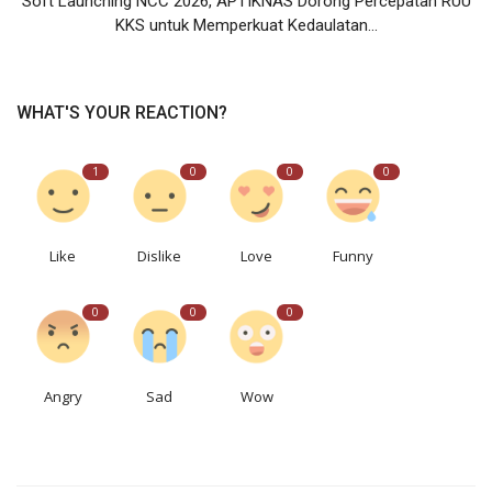
Soft Launching NCC 2026, APTIKNAS Dorong Percepatan RUU
KKS untuk Memperkuat Kedaulatan...
WHAT'S YOUR REACTION?
1
0
0
0
Like
Dislike
Love
Funny
0
0
0
Angry
Sad
Wow