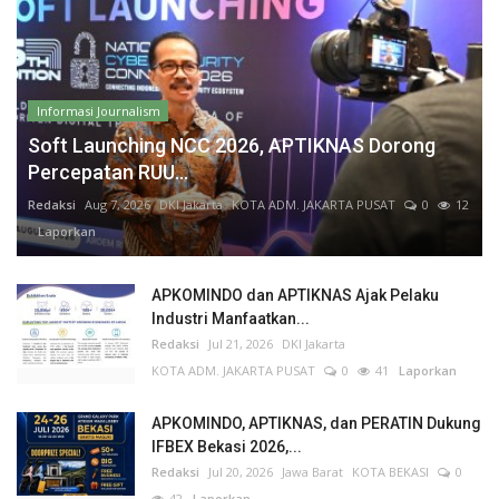
Informasi Journalism
Soft Launching NCC 2026, APTIKNAS Dorong
Percepatan RUU...
Redaksi
Aug 7, 2026
DKI Jakarta
KOTA ADM. JAKARTA PUSAT
0
12
Laporkan
APKOMINDO dan APTIKNAS Ajak Pelaku
Industri Manfaatkan...
Redaksi
Jul 21, 2026
DKI Jakarta
KOTA ADM. JAKARTA PUSAT
0
41
Laporkan
APKOMINDO, APTIKNAS, dan PERATIN Dukung
IFBEX Bekasi 2026,...
Redaksi
Jul 20, 2026
Jawa Barat
KOTA BEKASI
0
42
Laporkan