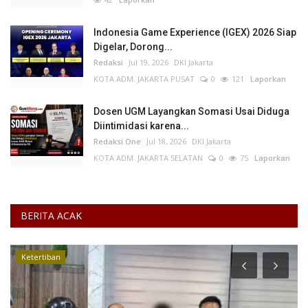
Indonesia Game Experience (IGEX) 2026 Siap
Digelar, Dorong...
Redaksi
Jul 19, 2026
DKI Jakarta
KOTA ADM. JAKARTA PUSAT
0
121
Laporkan
Dosen UGM Layangkan Somasi Usai Diduga
Diintimidasi karena...
Redaksi One
Jul 18, 2026
DKI Jakarta
KOTA ADM. JAKARTA SELATAN
0
75
Laporkan
BERITA ACAK
Ketertiban