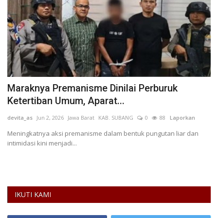
G
Maraknya Premanisme Dinilai Perburuk
P
Ketertiban Umum, Aparat...
T
devita_as
Jun 2, 2026
Jawa Barat
KAB. SUBANG
0
88
Laporkan
Al
Meningkatnya aksi premanisme dalam bentuk pungutan liar dan
intimidasi kini menjadi...
IKUTI KAMI