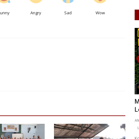
Funny
Angry
Sad
Wow
Olahraga
Ratusan Pelajar Jakarta Barat
M
Ramaikan Pekan Olahraga Tradisional...
L
0
100
ANK
May 20, 2026
DKI Jakarta
KOTA ADM. JAKARTA BARAT
0
A
70
Laporkan
L
Sebanyak 709 pelajar Jakarta Barat mengikuti Pekan
Ko