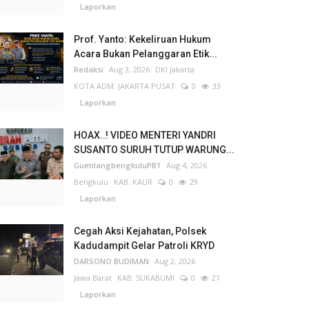
Laporkan
Prof. Yanto: Kekeliruan Hukum
Acara Bukan Pelanggaran Etik...
Redaksi
Aug 3, 2026
DKI Jakarta
KOTA ADM. JAKARTA PUSAT
0
33
Laporkan
HOAX..! VIDEO MENTERI YANDRI
SUSANTO SURUH TUTUP WARUNG...
GuetilangbengkuluPB1
Aug 4, 2026
Bengkulu
KAB. KAUR
0
29
Laporkan
Cegah Aksi Kejahatan, Polsek
Kadudampit Gelar Patroli KRYD
DARSONO BUDIMAN
Aug 2, 2026
Jawa Barat
KAB. SUKABUMI
0
21
Laporkan