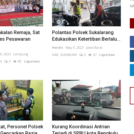
Olahraga Tradisional di GOR Cendrawasih...
ta
kalan Remaja, Sat
Polantas Polsek Sukalarang
res Pesawaran
Edukasikan Ketertiban Berlalu...
Hendri
May 9, 2023
Jawa Barat
19, 2023
Lampung
KAB. SUKABUMI
0
67
Laporkan
N
0
80
Laporkan
at, Personel Polsek
Kurang Koordinasi Antrian
Gencarkan Razia...
Terjadi di SPBU kota Bengkulu