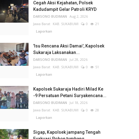
Cegah Aksi Kejahatan, Polsek
Kadudampit Gelar Patroli KRYD
DARSONO BUDIMAN
Aug 2, 2026
Jawa Barat
KAB. SUKABUMI
0
21
Laporkan
'Isu Rencana Aksi Damai', Kapolsek
Sukaraja Laksanakan...
DARSONO BUDIMAN
Jul 28, 2026
Jawa Barat
KAB. SUKABUMI
0
51
Laporkan
Kapolsek Sukaraja Hadiri Milad Ke
-9 Persatuan Petani Suryakencana...
DARSONO BUDIMAN
Jul 18, 2026
Jawa Barat
KAB. SUKABUMI
0
28
Laporkan
Sigap, Kapolsek jampang Tengah
Evakuasi Pohon tumbang