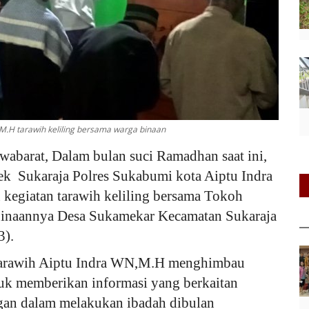
M.H tarawih keliling bersama warga binaan
wabarat, Dalam bulan suci Ramadhan saat ini,
k Sukaraja Polres Sukabumi kota Aiptu Indra
egiatan tarawih keliling bersama Tokoh
Binaannya Desa Sukamekar Kecamatan Sukaraja
3).
 tarawih Aiptu Indra WN,M.H menghimbau
uk memberikan informasi yang berkaitan
gan dalam melakukan ibadah dibulan