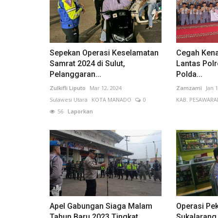
Sepekan Operasi Keselamatan
Cegah Kena
Samrat 2024 di Sulut,
Lantas Pol
Pelanggaran...
Polda...
Zulkifli Liputo
Mar 12, 2024
Zamzami
Jan 
Sulawesi Utara
KOTA MANADO
0
KAB. PESAWARA
56
Laporkan
Apel Gabungan Siaga Malam
Operasi Pek
Tahun Baru 2023 Tingkat
Sukalarang 