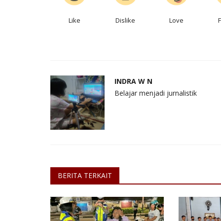
Like
Dislike
Love
Keamanan
INDRA W N
Belajar menjadi jurnalistik
Jalin Sinergitas Dengan Ulama
Kapolsek Sukaraja Sambangi...
BERITA TERKAIT
INDRA W N
May 26, 2024
Jawa Barat
KAB. SUKABUMI
Laporkan