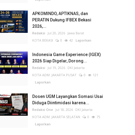
APKOMINDO, APTIKNAS, dan
PERATIN Dukung IFBEX Bekasi
2026,...
Redaksi
Jul 20, 2026
Jawa Barat
KOTA BEKASI
0
42
Laporkan
Indonesia Game Experience (IGEX)
2026 Siap Digelar, Dorong...
Redaksi
Jul 19, 2026
DKI Jakarta
KOTA ADM. JAKARTA PUSAT
0
121
Laporkan
Dosen UGM Layangkan Somasi Usai
Diduga Diintimidasi karena...
Redaksi One
Jul 18, 2026
DKI Jakarta
KOTA ADM. JAKARTA SELATAN
0
75
Laporkan