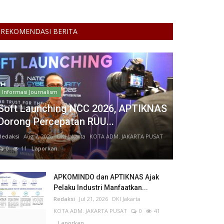
REKOMENDASI BERITA
Informasi Journalism
Soft Launching NCC 2026, APTIKNAS
Dorong Percepatan RUU...
Redaksi
Aug 7, 2026
DKI Jakarta
KOTA ADM. JAKARTA PUSAT
0
11
Laporkan
APKOMINDO dan APTIKNAS Ajak
Pelaku Industri Manfaatkan...
Redaksi
Jul 21, 2026
DKI Jakarta
KOTA ADM. JAKARTA PUSAT
0
41
Laporkan