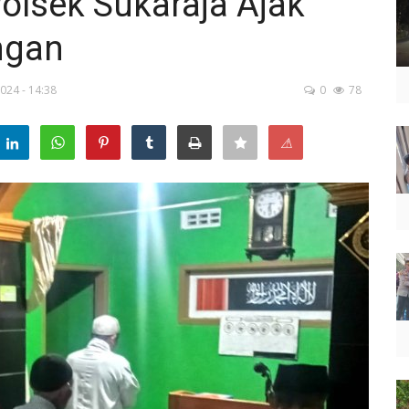
lsek Sukaraja Ajak
ngan
024 - 14:38
0
78
⚠