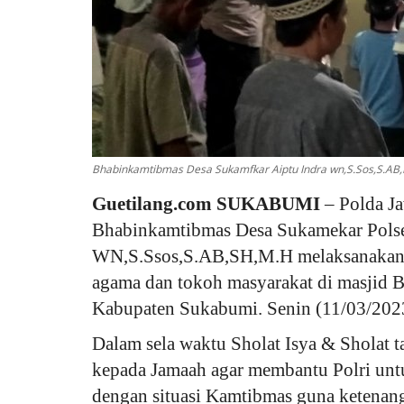
Bhabinkamtibmas Desa Sukamfkar Aiptu Indra wn,S.Sos,S.AB,
Guetilang.com SUKABUMI
– Polda Ja
Bhabinkamtibmas Desa Sukamekar Polse
WN,S.Ssos,S.AB,SH,M.H melaksanakan k
agama dan tokoh masyarakat di masjid 
Kabupaten Sukabumi. Senin (11/03/202
Dalam sela waktu Sholat Isya & Sholat
kepada Jamaah agar membantu Polri unt
dengan situasi Kamtibmas guna ketenan