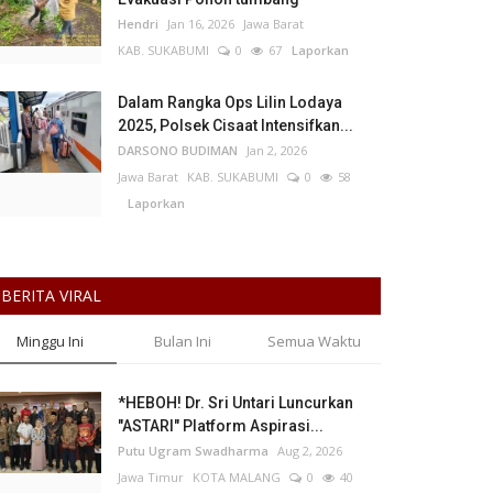
Hendri
Jan 16, 2026
Jawa Barat
KAB. SUKABUMI
0
67
Laporkan
Dalam Rangka Ops Lilin Lodaya
2025, Polsek Cisaat Intensifkan...
DARSONO BUDIMAN
Jan 2, 2026
Jawa Barat
KAB. SUKABUMI
0
58
Laporkan
BERITA VIRAL
Minggu Ini
Bulan Ini
Semua Waktu
*HEBOH! Dr. Sri Untari Luncurkan
"ASTARI" Platform Aspirasi...
Putu Ugram Swadharma
Aug 2, 2026
Jawa Timur
KOTA MALANG
0
40