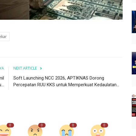
ekar
YA
NEXT ARTICLE
il
Soft Launching NCC 2026, APTIKNAS Dorong
..
Percepatan RUU KKS untuk Memperkuat Kedaulatan...
0
0
0
0