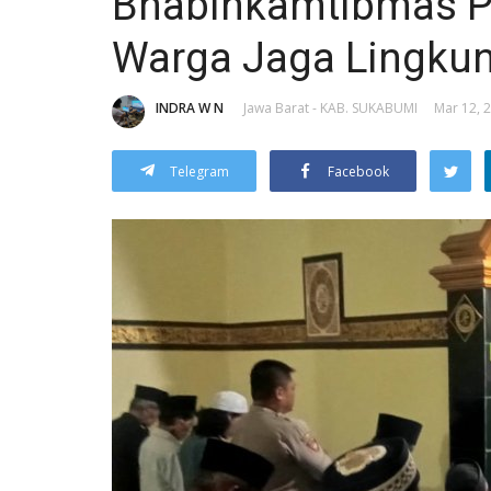
Bhabinkamtibmas Po
Warga Jaga Lingku
INDRA W N
Jawa Barat - KAB. SUKABUMI
Mar 12, 2
Telegram
Facebook