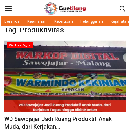
Beranda
Keamanan
Ketertiban
Pelanggaran
Kejahatan
Tag:
Produktivitas
Masuk
Daftar
Warkop Digital
Beranda
Daerah
Makan Bergizi
Warkop Digital
Pelanggaran
WD Sawojajar Jadi Ruang Produktif Anak
Ketertiban
Muda, dari Kerjakan...