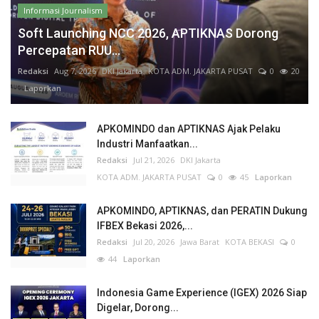
Informasi Journalism
Soft Launching NCC 2026, APTIKNAS Dorong
Percepatan RUU...
Redaksi
Aug 7, 2026
DKI Jakarta
KOTA ADM. JAKARTA PUSAT
0
20
Laporkan
APKOMINDO dan APTIKNAS Ajak Pelaku
Industri Manfaatkan...
Redaksi
Jul 21, 2026
DKI Jakarta
KOTA ADM. JAKARTA PUSAT
0
45
Laporkan
APKOMINDO, APTIKNAS, dan PERATIN Dukung
IFBEX Bekasi 2026,...
Redaksi
Jul 20, 2026
Jawa Barat
KOTA BEKASI
0
44
Laporkan
Indonesia Game Experience (IGEX) 2026 Siap
Digelar, Dorong...