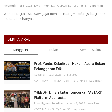
niyamufi
Apr 8, 2026
Jawa Timur
KOTA MALANG
0
57
Laporkan
Keamanan
Warkop Digital (WD) Sawojajar menjadi ruang multifungsi bagi anak
muda, tidak hanya...
Kejahatan
Cybers Event
BERITA VIRAL
UMKM & Ekonomi Kreatif
Minggu Ini
Bulan Ini
Semua Waktu
Pekerja Migran Indonesia
Prof. Yanto: Kekeliruan Hukum Acara Bukan
Pelanggaran Etik...
Ekonomi
Redaksi
Aug 3, 2026
DKI Jakarta
KOTA ADM. JAKARTA PUSAT
0
39
Laporkan
Pendidikan
*HEBOH! Dr. Sri Untari Luncurkan "ASTARI"
Informasi Journalism
Platform Aspirasi...
Putu Ugram Swadharma
Aug 2, 2026
Jawa Timur
KOTA MALANG
0
37
Laporkan
Olahraga