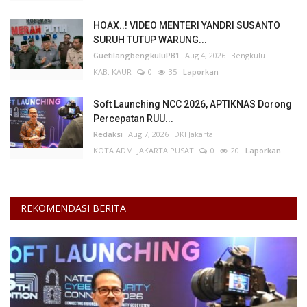
HOAX..! VIDEO MENTERI YANDRI SUSANTO
Kesehatan
SURUH TUTUP WARUNG...
GuetilangbengkuluPB1
Aug 4, 2026
Bengkulu
Layanan Publik
KAB. KAUR
0
35
Laporkan
Perempuan/Anak
Soft Launching NCC 2026, APTIKNAS Dorong
Percepatan RUU...
Redaksi
Aug 7, 2026
DKI Jakarta
KOTA ADM. JAKARTA PUSAT
0
20
Laporkan
REKOMENDASI BERITA