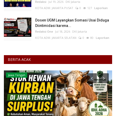
Redaksi
Jul 19, 2026
DKI Jakarta
KOTA ADM. JAKARTA PUSAT
0
127
Laporkan
Dosen UGM Layangkan Somasi Usai Diduga
Diintimidasi karena...
Redaksi One
Jul 18, 2026
DKI Jakarta
KOTA ADM. JAKARTA SELATAN
0
80
Laporkan
BERITA ACAK
Keamanan