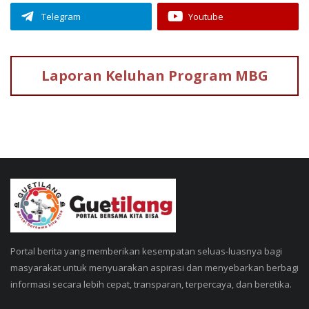
Telegram
Youtube
Laporan Keluhan
Program MBG
Portal berita yang memberikan kesempatan seluas-luasnya bagi
masyarakat untuk menyuarakan aspirasi dan menyebarkan berbagi
informasi secara lebih cepat, transparan, terpercaya, dan beretika.