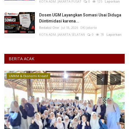
KOTA ADM. JAKARTA PUSAT
0
125
Laporkan
Dosen UGM Layangkan Somasi Usai Diduga
Diintimidasi karena...
Redaksi One
Jul 18, 2026
DKI Jakarta
KOTA ADM. JAKARTA SELATAN
0
78
Laporkan
BERITA ACAK
Pelanggaran