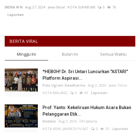
INDRA W N
Aug 27, 2024
Jawa Barat
KOTA SUKABUMI
0
76
Keamanan
Laporkan
Kejahatan
BERITA VIRAL
Cybers Event
Minggu Ini
Bulan Ini
Semua Waktu
UMKM & Ekonomi Kreatif
*HEBOH! Dr. Sri Untari Luncurkan "ASTARI"
Pekerja Migran Indonesia
Platform Aspirasi...
Putu Ugram Swadharma
Aug 2, 2026
Jawa Timur
Ekonomi
KOTA MALANG
0
41
Laporkan
Pendidikan
Prof. Yanto: Kekeliruan Hukum Acara Bukan
Pelanggaran Etik...
Redaksi
Aug 3, 2026
DKI Jakarta
Informasi Journalism
KOTA ADM. JAKARTA PUSAT
0
35
Laporkan
Olahraga