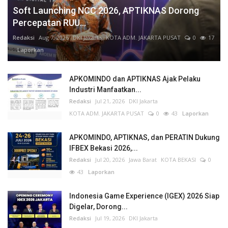
Soft Launching NCC 2026, APTIKNAS Dorong
Percepatan RUU...
Redaksi
Aug 7, 2026
DKI Jakarta
KOTA ADM. JAKARTA PUSAT
0
17
Laporkan
APKOMINDO dan APTIKNAS Ajak Pelaku
Industri Manfaatkan...
Redaksi
Jul 21, 2026
DKI Jakarta
KOTA ADM. JAKARTA PUSAT
0
43
Laporkan
APKOMINDO, APTIKNAS, dan PERATIN Dukung
IFBEX Bekasi 2026,...
Redaksi
Jul 20, 2026
Jawa Barat
KOTA BEKASI
0
43
Laporkan
Indonesia Game Experience (IGEX) 2026 Siap
Digelar, Dorong...
Redaksi
Jul 19, 2026
DKI Jakarta