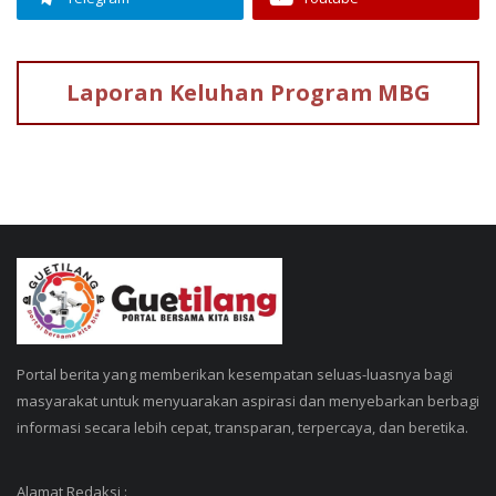
Laporan Keluhan
Program MBG
Portal berita yang memberikan kesempatan seluas-luasnya bagi
masyarakat untuk menyuarakan aspirasi dan menyebarkan berbagi
informasi secara lebih cepat, transparan, terpercaya, dan beretika.
Alamat Redaksi :