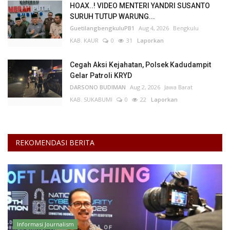
HOAX..! VIDEO MENTERI YANDRI SUSANTO
SURUH TUTUP WARUNG...
Kesehatan
GuetilangbengkuluPB1
Aug 4, 2026
Bengkulu
KAB. KAUR
0
31
Laporkan
Layanan Publik
Cegah Aksi Kejahatan, Polsek Kadudampit
Perempuan/Anak
Gelar Patroli KRYD
DARSONO BUDIMAN
Aug 2, 2026
Jawa Barat
KAB. SUKABUMI
0
22
Laporkan
REKOMENDASI BERITA
Informasi Journalism