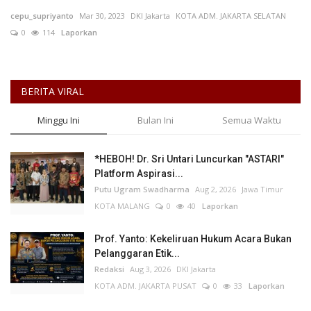
cepu_supriyanto
Mar 30, 2023
DKI Jakarta
KOTA ADM. JAKARTA SELATAN
Keamanan
0
114
Laporkan
Kejahatan
BERITA VIRAL
Cybers Event
Minggu Ini
Bulan Ini
Semua Waktu
UMKM & Ekonomi Kreatif
*HEBOH! Dr. Sri Untari Luncurkan "ASTARI"
Pekerja Migran Indonesia
Platform Aspirasi...
Putu Ugram Swadharma
Aug 2, 2026
Jawa Timur
Ekonomi
KOTA MALANG
0
40
Laporkan
Pendidikan
Prof. Yanto: Kekeliruan Hukum Acara Bukan
Pelanggaran Etik...
Redaksi
Aug 3, 2026
DKI Jakarta
Informasi Journalism
KOTA ADM. JAKARTA PUSAT
0
33
Laporkan
Olahraga