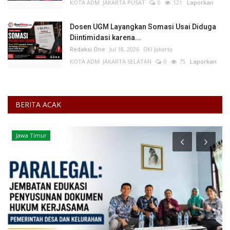
KOTA ADM. JAKARTA PUSAT
0
121
Laporkan
Dosen UGM Layangkan Somasi Usai Diduga
Diintimidasi karena...
Redaksi One
Jul 18, 2026
DKI Jakarta
KOTA ADM. JAKARTA SELATAN
0
75
Laporkan
BERITA ACAK
Jawa Timur