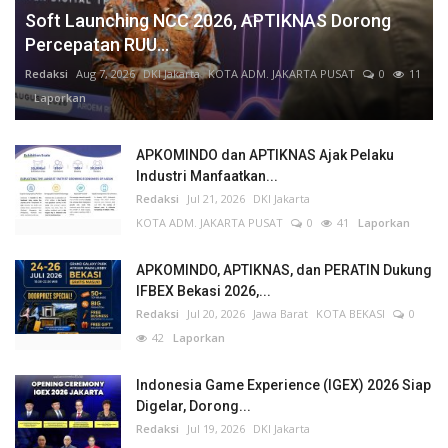
Soft Launching NCC 2026, APTIKNAS Dorong
Percepatan RUU...
Redaksi
Aug 7, 2026
DKI Jakarta
KOTA ADM. JAKARTA PUSAT
0
11
Laporkan
APKOMINDO dan APTIKNAS Ajak Pelaku
Industri Manfaatkan...
Redaksi
Jul 21, 2026
DKI Jakarta
KOTA ADM. JAKARTA PUSAT
0
41
Laporkan
APKOMINDO, APTIKNAS, dan PERATIN Dukung
IFBEX Bekasi 2026,...
Redaksi
Jul 20, 2026
Jawa Barat
KOTA BEKASI
0
42
Laporkan
Indonesia Game Experience (IGEX) 2026 Siap
Digelar, Dorong...
Redaksi
Jul 19, 2026
DKI Jakarta