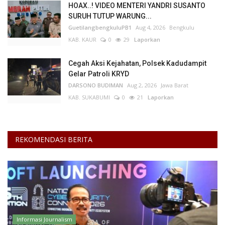
HOAX..! VIDEO MENTERI YANDRI SUSANTO
SURUH TUTUP WARUNG...
Kesehatan
GuetilangbengkuluPB1
Aug 4, 2026
Bengkulu
KAB. KAUR
0
29
Laporkan
Layanan Publik
Cegah Aksi Kejahatan, Polsek Kadudampit
Perempuan/Anak
Gelar Patroli KRYD
DARSONO BUDIMAN
Aug 2, 2026
Jawa Barat
KAB. SUKABUMI
0
21
Laporkan
REKOMENDASI BERITA
Informasi Journalism