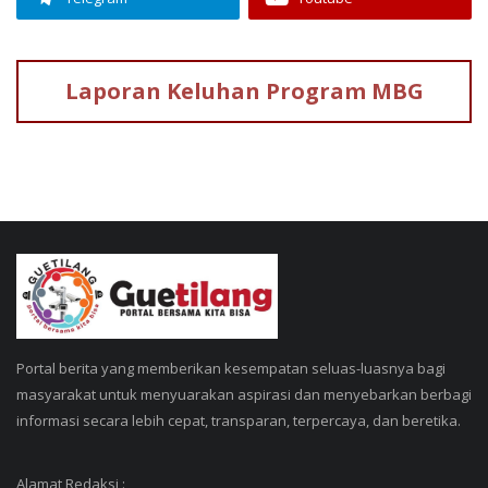
Laporan Keluhan
Program MBG
Portal berita yang memberikan kesempatan seluas-luasnya bagi
masyarakat untuk menyuarakan aspirasi dan menyebarkan berbagi
informasi secara lebih cepat, transparan, terpercaya, dan beretika.
Alamat Redaksi :