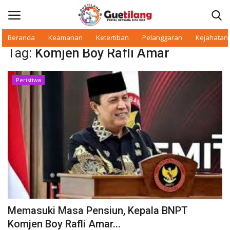
Beranda
Keamanan
Ketertiban
Pelanggaran
Kejahatan
Tag:
Komjen Boy Rafli Amar
Masuk
Daftar
Peristiwa
Beranda
Daerah
Makan Bergizi
Warkop Digital
Pelanggaran
Memasuki Masa Pensiun, Kepala BNPT
Ketertiban
Komjen Boy Rafli Amar...