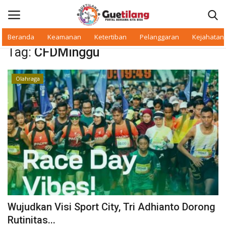
Beranda
Keamanan
Ketertiban
Pelanggaran
Kejahatan
Tag:
CFDMinggu
Masuk
Daftar
Olahraga
Beranda
Daerah
Makan Bergizi
Warkop Digital
Pelanggaran
Wujudkan Visi Sport City, Tri Adhianto Dorong
Ketertiban
Rutinitas...