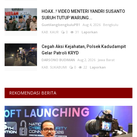
HOAX..! VIDEO MENTERI YANDRI SUSANTO
Kesehatan
SURUH TUTUP WARUNG...
GuetilangbengkuluPB1
Aug 4, 2026
Bengkulu
Layanan Publik
KAB. KAUR
0
31
Laporkan
Perempuan/Anak
Cegah Aksi Kejahatan, Polsek Kadudampit
Gelar Patroli KRYD
DARSONO BUDIMAN
Aug 2, 2026
Jawa Barat
KAB. SUKABUMI
0
22
Laporkan
REKOMENDASI BERITA