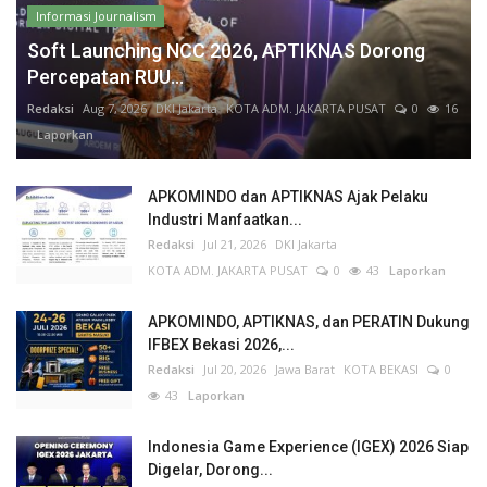
Informasi Journalism
Soft Launching NCC 2026, APTIKNAS Dorong
Percepatan RUU...
Redaksi
Aug 7, 2026
DKI Jakarta
KOTA ADM. JAKARTA PUSAT
0
16
Laporkan
APKOMINDO dan APTIKNAS Ajak Pelaku
Industri Manfaatkan...
Redaksi
Jul 21, 2026
DKI Jakarta
KOTA ADM. JAKARTA PUSAT
0
43
Laporkan
APKOMINDO, APTIKNAS, dan PERATIN Dukung
IFBEX Bekasi 2026,...
Redaksi
Jul 20, 2026
Jawa Barat
KOTA BEKASI
0
43
Laporkan
Indonesia Game Experience (IGEX) 2026 Siap
Digelar, Dorong...