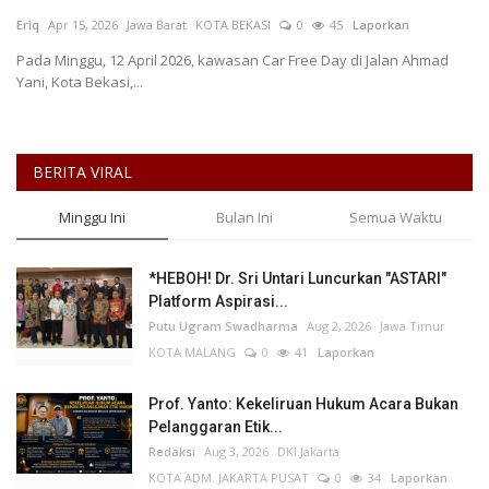
Eriq
Apr 15, 2026
Jawa Barat
KOTA BEKASI
0
45
Laporkan
Keamanan
Pada Minggu, 12 April 2026, kawasan Car Free Day di Jalan Ahmad
Yani, Kota Bekasi,...
Kejahatan
Cybers Event
BERITA VIRAL
UMKM & Ekonomi Kreatif
Minggu Ini
Bulan Ini
Semua Waktu
Pekerja Migran Indonesia
*HEBOH! Dr. Sri Untari Luncurkan "ASTARI"
Platform Aspirasi...
Ekonomi
Putu Ugram Swadharma
Aug 2, 2026
Jawa Timur
KOTA MALANG
0
41
Laporkan
Pendidikan
Prof. Yanto: Kekeliruan Hukum Acara Bukan
Informasi Journalism
Pelanggaran Etik...
Redaksi
Aug 3, 2026
DKI Jakarta
KOTA ADM. JAKARTA PUSAT
0
34
Laporkan
Olahraga