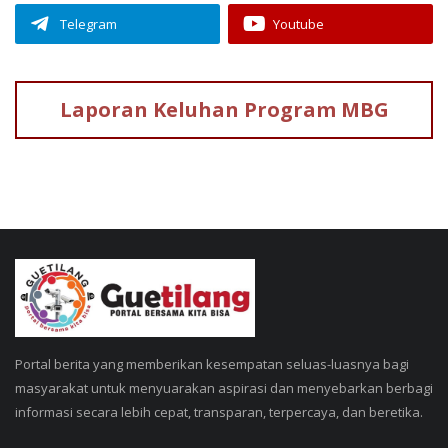
Telegram
Youtube
Laporan Keluhan
Program MBG
Portal berita yang memberikan kesempatan seluas-luasnya bagi
masyarakat untuk menyuarakan aspirasi dan menyebarkan berbagi
informasi secara lebih cepat, transparan, terpercaya, dan beretika.