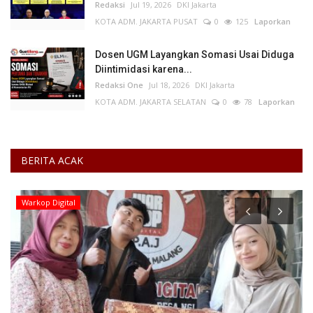
Redaksi
Jul 19, 2026
DKI Jakarta
KOTA ADM. JAKARTA PUSAT
0
125
Laporkan
Dosen UGM Layangkan Somasi Usai Diduga
Diintimidasi karena...
Redaksi One
Jul 18, 2026
DKI Jakarta
KOTA ADM. JAKARTA SELATAN
0
78
Laporkan
BERITA ACAK
Jawa Timur