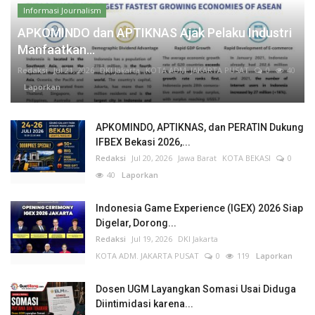
Informasi Journalism
APKOMINDO dan APTIKNAS Ajak Pelaku Industri
Manfaatkan...
Redaksi
Jul 21, 2026
DKI Jakarta
KOTA ADM. JAKARTA PUSAT
0
40
Laporkan
APKOMINDO, APTIKNAS, dan PERATIN Dukung
IFBEX Bekasi 2026,...
Redaksi
Jul 20, 2026
Jawa Barat
KOTA BEKASI
0
40
Laporkan
Indonesia Game Experience (IGEX) 2026 Siap
Digelar, Dorong...
Redaksi
Jul 19, 2026
DKI Jakarta
KOTA ADM. JAKARTA PUSAT
0
119
Laporkan
Dosen UGM Layangkan Somasi Usai Diduga
Diintimidasi karena...