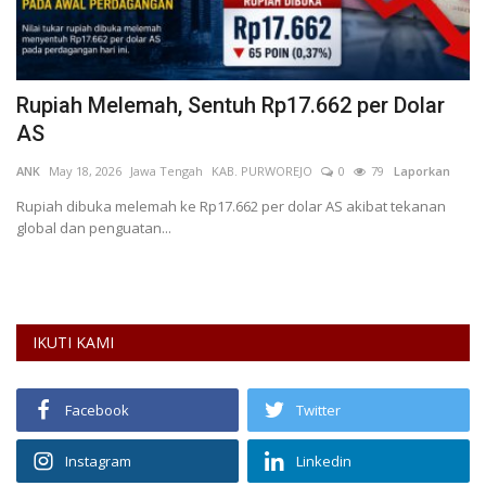
Rupiah Melemah, Sentuh Rp17.662 per Dolar
E
AS
P
ANK
May 18, 2026
Jawa Tengah
KAB. PURWOREJO
0
79
Laporkan
De
L
Rupiah dibuka melemah ke Rp17.662 per dolar AS akibat tekanan
global dan penguatan...
Pr
pe
IKUTI KAMI
Facebook
Twitter
Instagram
Linkedin