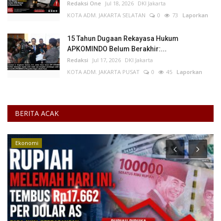
Redaksi One
Jul 18, 2026
DKI Jakarta
KOTA ADM. JAKARTA SELATAN
0
73
Laporkan
15 Tahun Dugaan Rekayasa Hukum
APKOMINDO Belum Berakhir:...
Redaksi
Jul 17, 2026
DKI Jakarta
KOTA ADM. JAKARTA PUSAT
0
45
Laporkan
BERITA ACAK
Ekonomi