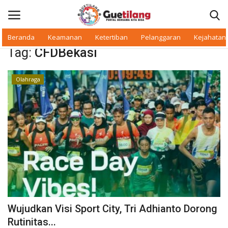
Beranda
Keamanan
Ketertiban
Pelanggaran
Kejahatan
Tag:
CFDBekasi
Masuk
Daftar
Olahraga
Beranda
Daerah
Makan Bergizi
Warkop Digital
Pelanggaran
Wujudkan Visi Sport City, Tri Adhianto Dorong
Ketertiban
Rutinitas...