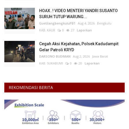
HOAX..! VIDEO MENTERI YANDRI SUSANTO
Kesehatan
SURUH TUTUP WARUNG...
GuetilangbengkuluPB1
Aug 4, 2026
Bengkulu
Layanan Publik
KAB. KAUR
0
27
Laporkan
Perempuan/Anak
Cegah Aksi Kejahatan, Polsek Kadudampit
Gelar Patroli KRYD
DARSONO BUDIMAN
Aug 2, 2026
Jawa Barat
KAB. SUKABUMI
0
20
Laporkan
REKOMENDASI BERITA