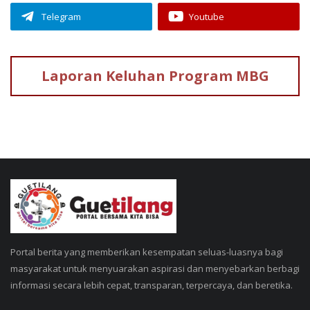
Telegram
Youtube
Laporan Keluhan
Program MBG
Portal berita yang memberikan kesempatan seluas-luasnya bagi
masyarakat untuk menyuarakan aspirasi dan menyebarkan berbagi
informasi secara lebih cepat, transparan, terpercaya, dan beretika.