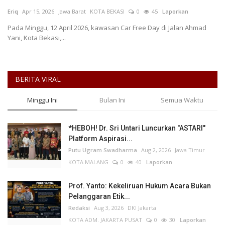
Eriq
Apr 15, 2026
Jawa Barat
KOTA BEKASI
0
45
Laporkan
Keamanan
Pada Minggu, 12 April 2026, kawasan Car Free Day di Jalan Ahmad
Yani, Kota Bekasi,...
Kejahatan
Cybers Event
BERITA VIRAL
UMKM & Ekonomi Kreatif
Minggu Ini
Bulan Ini
Semua Waktu
Pekerja Migran Indonesia
*HEBOH! Dr. Sri Untari Luncurkan "ASTARI"
Platform Aspirasi...
Ekonomi
Putu Ugram Swadharma
Aug 2, 2026
Jawa Timur
KOTA MALANG
0
40
Laporkan
Pendidikan
Prof. Yanto: Kekeliruan Hukum Acara Bukan
Informasi Journalism
Pelanggaran Etik...
Redaksi
Aug 3, 2026
DKI Jakarta
KOTA ADM. JAKARTA PUSAT
0
30
Laporkan
Olahraga