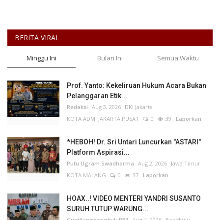
Kesehatan
BERITA VIRAL
Layanan Publik
Minggu Ini
Bulan Ini
Semua Waktu
Perempuan/Anak
Prof. Yanto: Kekeliruan Hukum Acara Bukan
Pelanggaran Etik...
Redaksi
Aug 3, 2026
DKI Jakarta
KOTA ADM. JAKARTA PUSAT
0
39
Laporkan
*HEBOH! Dr. Sri Untari Luncurkan "ASTARI"
Platform Aspirasi...
Putu Ugram Swadharma
Aug 2, 2026
Jawa Timur
KOTA MALANG
0
37
Laporkan
HOAX..! VIDEO MENTERI YANDRI SUSANTO
SURUH TUTUP WARUNG...
GuetilangbengkuluPB1
Aug 4, 2026
Bengkulu