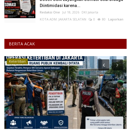
Diintimidasi karena...
Redaksi One
Jul 18, 2026
DKI Jakarta
KOTA ADM. JAKARTA SELATAN
0
80
Laporkan
BERITA ACAK
Layanan Publik