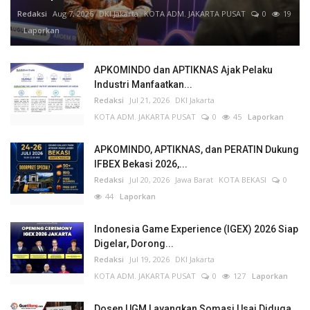
Redaksi
Aug 7, 2026
DKI Jakarta
KOTA ADM. JAKARTA PUSAT
0
19
Laporkan
APKOMINDO dan APTIKNAS Ajak Pelaku
Industri Manfaatkan...
Redaksi
Jul 21, 2026
DKI Jakarta
KOTA ADM. JAKARTA PUSAT
0
45
Laporkan
APKOMINDO, APTIKNAS, dan PERATIN Dukung
IFBEX Bekasi 2026,...
Redaksi
Jul 20, 2026
Jawa Barat
KOTA BEKASI
0
44
Laporkan
Indonesia Game Experience (IGEX) 2026 Siap
Digelar, Dorong...
Redaksi
Jul 19, 2026
DKI Jakarta
KOTA ADM. JAKARTA PUSAT
0
127
Laporkan
Dosen UGM Layangkan Somasi Usai Diduga