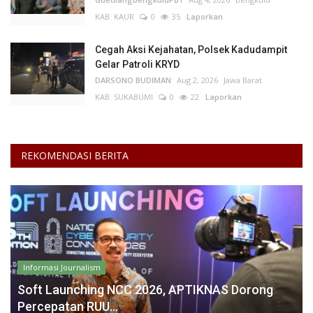
KAB. KAUR
0
35
Laporkan
Cegah Aksi Kejahatan, Polsek Kadudampit
Gelar Patroli KRYD
DARSONO BUDIMAN
Aug 2, 2026
Jawa Barat
KAB. SUKABUMI
0
22
Laporkan
REKOMENDASI BERITA
Informasi Journalism
Soft Launching NCC 2026, APTIKNAS Dorong
Percepatan RUU...