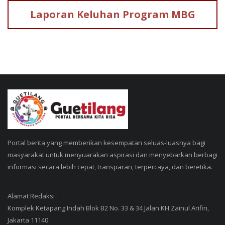
Laporan Keluhan
Program MBG
Portal berita yang memberikan kesempatan seluas-luasnya bagi
masyarakat untuk menyuarakan aspirasi dan menyebarkan berbagi
informasi secara lebih cepat, transparan, terpercaya, dan beretika.
Alamat Redaksi :
Komplek Ketapang Indah Blok B2 No. 33 & 34 Jalan KH Zainul Arifin,
Jakarta 11140